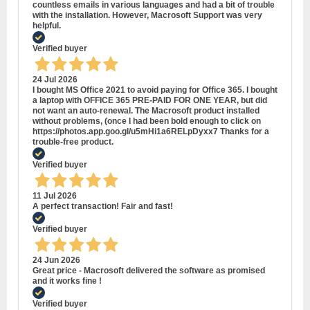
countless emails in various languages and had a bit of trouble
with the installation. However, Macrosoft Support was very
helpful.
Verified buyer
24 Jul 2026
I bought MS Office 2021 to avoid paying for Office 365. I bought
a laptop with OFFICE 365 PRE-PAID FOR ONE YEAR, but did
not want an auto-renewal. The Macrosoft product installed
without problems, (once I had been bold enough to click on
https://photos.app.goo.gl/u5mHi1a6RELpDyxx7 Thanks for a
trouble-free product.
Verified buyer
11 Jul 2026
A perfect transaction! Fair and fast!
Verified buyer
24 Jun 2026
Great price - Macrosoft delivered the software as promised
and it works fine !
Verified buyer