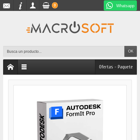
0
Whatsapp
OK
Ofertas - Paquete