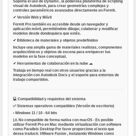
Soporta el uso de
Dynamo
, la poderosa plataforma de scripting
visual de Autodesk, para crear geometrías complejas y
controles paramétricos avanzados directamente en FormIt.
✔ Versión Web y Móvil
FormIt Pro también es accesible desde un navegador y
aplicación móvil, permitiéndote dibujar, colaborar y modificar
modelos desde dondequiera que estés.
✔ Biblioteca de materiales y objetos predefinidos
Incluye una amplia gama de materiales realistas, componentes
arquitectónicos y objetos de escena para enriquecer tus
modelos en la fase conceptual.
✔ Herramientas de colaboración en la nube ☁
Trabaja en tiempo real con otros usuarios gracias a la
integración con Autodesk Docs y el soporte para entornos de
trabajo compartidos.
💻 Compatibilidad y requisitos del sistema
✅ Sistemas operativos compatibles (Versión de escritorio)
•
Windows 11 / 10
- 64 bits
(⚠
No compatible de forma nativa con macOS
- Es posible
utilizar FormIt Pro en
Mac
mediante virtualización con software
como
Parallels Desktop
Por favor proporcione el texto que
desea traducir.
VMware Fusion
, instalando Windows como