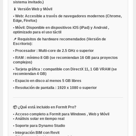
sistema invitado.)
📱 Versión Web y Móvil
•
Web: Accesible a través de navegadores modernos (Chrome,
Edge, Firefox)
•
Móvil: Disponible en dispositivos
iOS (iPad)
y
Android
,
optimizado para el uso táctil
📌 Requisitos de hardware recomendados (Versión de
Escritorio):
•
Procesador
: Multi-core de 2.5 GHz o superior
•
RAM
: mínimo 8 GB (se recomiendan 16 GB para proyectos
complejos)
•
Tarjeta gráfica
: compatible con DirectX 11, 1 GB VRAM (se
recomiendan 4 GB)
•
Espacio en disco
al menos 5 GB libres
•
Resolución de pantalla
: 1920 x 1080 o superior
📦 ¿Qué está incluido en FormIt Pro?
•
Acceso completo a
FormIt para Windows
,
Web
y
Móvil
•
Análisis solar en tiempo real
•
Soporte para
Dynamo Studio
•
Integración BIM con
Revit