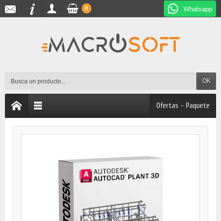
0
Whatsapp
OK
Ofertas - Paquete