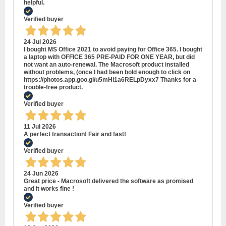
helpful.
Verified buyer
24 Jul 2026
I bought MS Office 2021 to avoid paying for Office 365. I bought
a laptop with OFFICE 365 PRE-PAID FOR ONE YEAR, but did
not want an auto-renewal. The Macrosoft product installed
without problems, (once I had been bold enough to click on
https://photos.app.goo.gl/u5mHi1a6RELpDyxx7 Thanks for a
trouble-free product.
Verified buyer
11 Jul 2026
A perfect transaction! Fair and fast!
Verified buyer
24 Jun 2026
Great price - Macrosoft delivered the software as promised
and it works fine !
Verified buyer