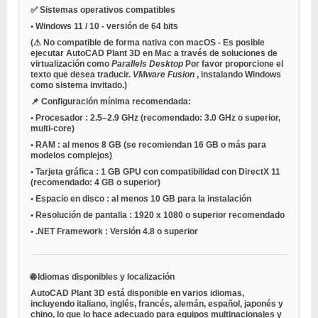
✅ Sistemas operativos compatibles
•
Windows 11 / 10
- versión de 64 bits
(⚠
No compatible de forma nativa con macOS
- Es posible
ejecutar AutoCAD Plant 3D en
Mac
a través de soluciones de
virtualización como
Parallels Desktop
Por favor proporcione el
texto que desea traducir.
VMware Fusion
, instalando Windows
como sistema invitado.)
📌 Configuración mínima recomendada:
•
Procesador
: 2.5–2.9 GHz (recomendado: 3.0 GHz o superior,
multi-core)
•
RAM
: al menos 8 GB (se recomiendan 16 GB o más para
modelos complejos)
•
Tarjeta gráfica
: 1 GB GPU con compatibilidad con DirectX 11
(recomendado: 4 GB o superior)
•
Espacio en disco
: al menos 10 GB para la instalación
•
Resolución de pantalla
: 1920 x 1080 o superior recomendado
•
.NET Framework
: Versión 4.8 o superior
🌐 Idiomas disponibles y localización
AutoCAD Plant 3D está disponible en varios idiomas,
incluyendo italiano, inglés, francés, alemán, español, japonés y
chino, lo que lo hace adecuado para equipos multinacionales y