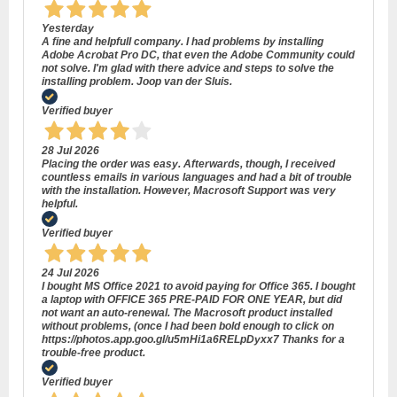
Yesterday
A fine and helpfull company. I had problems by installing
Adobe Acrobat Pro DC, that even the Adobe Community could
not solve. I'm glad with there advice and steps to solve the
installing problem. Joop van der Sluis.
Verified buyer
28 Jul 2026
Placing the order was easy. Afterwards, though, I received
countless emails in various languages and had a bit of trouble
with the installation. However, Macrosoft Support was very
helpful.
Verified buyer
24 Jul 2026
I bought MS Office 2021 to avoid paying for Office 365. I bought
a laptop with OFFICE 365 PRE-PAID FOR ONE YEAR, but did
not want an auto-renewal. The Macrosoft product installed
without problems, (once I had been bold enough to click on
https://photos.app.goo.gl/u5mHi1a6RELpDyxx7 Thanks for a
trouble-free product.
Verified buyer