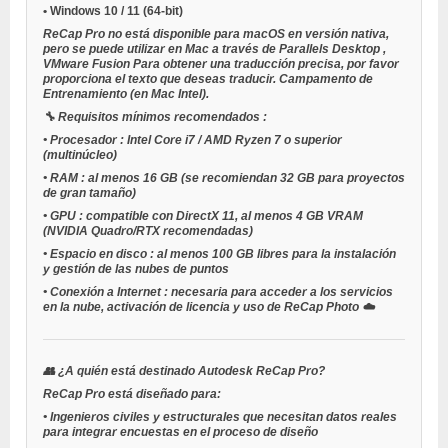
•
Windows 10 / 11
(64-bit)
ReCap Pro no está disponible para macOS en versión nativa,
pero se puede utilizar en Mac a través de
Parallels Desktop
,
VMware Fusion
Para obtener una traducción precisa, por favor
proporciona el texto que deseas traducir.
Campamento de
Entrenamiento
(en Mac Intel).
🔧
Requisitos mínimos recomendados
:
•
Procesador
: Intel Core i7 / AMD Ryzen 7 o superior
(multinúcleo)
•
RAM
: al menos 16 GB (se recomiendan 32 GB para proyectos
de gran tamaño)
•
GPU
: compatible con DirectX 11, al menos 4 GB VRAM
(NVIDIA Quadro/RTX recomendadas)
•
Espacio en disco
: al menos 100 GB libres para la instalación
y gestión de las nubes de puntos
•
Conexión a Internet
: necesaria para acceder a los servicios
en la nube, activación de licencia y uso de ReCap Photo ☁️
👥
¿A quién está destinado Autodesk ReCap Pro?
ReCap Pro está diseñado para:
•
Ingenieros civiles y estructurales
que necesitan datos reales
para integrar encuestas en el proceso de diseño