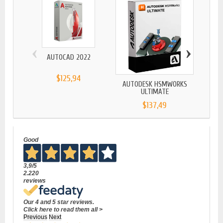
‹
›
AUTOCAD 2022
AUTO
$125,94
AUTODESK HSMWORKS
ULTIMATE
$137,49
Good
3,9
/5
2.220
reviews
Our 4 and 5 star reviews.
Click here to read them all >
Previous
Next