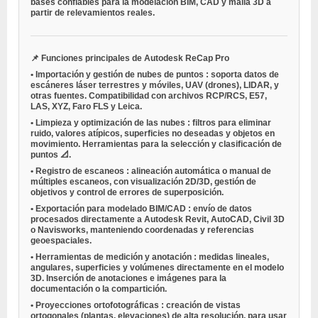
bases confiables para la modelación BIM, CAD y malla 3D a
partir de relevamientos reales.
📌
Funciones principales de Autodesk ReCap Pro
•
Importación y gestión de nubes de puntos
: soporta datos de
escáneres láser terrestres y móviles, UAV (drones), LIDAR, y
otras fuentes. Compatibilidad con archivos RCP/RCS, E57,
LAS, XYZ, Faro FLS y Leica.
•
Limpieza y optimización de las nubes
: filtros para eliminar
ruido, valores atípicos, superficies no deseadas y objetos en
movimiento. Herramientas para la selección y clasificación de
puntos 📐.
•
Registro de escaneos
: alineación automática o manual de
múltiples escaneos, con visualización 2D/3D, gestión de
objetivos y control de errores de superposición.
•
Exportación para modelado BIM/CAD
: envío de datos
procesados directamente a Autodesk Revit, AutoCAD, Civil 3D
o Navisworks, manteniendo coordenadas y referencias
geoespaciales.
•
Herramientas de medición y anotación
: medidas lineales,
angulares, superficies y volúmenes directamente en el modelo
3D. Inserción de anotaciones e imágenes para la
documentación o la compartición.
•
Proyecciones ortofotográficas
: creación de vistas
ortogonales (plantas, elevaciones) de alta resolución, para usar