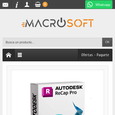
0
Whatsapp
OK
Ofertas - Paquete