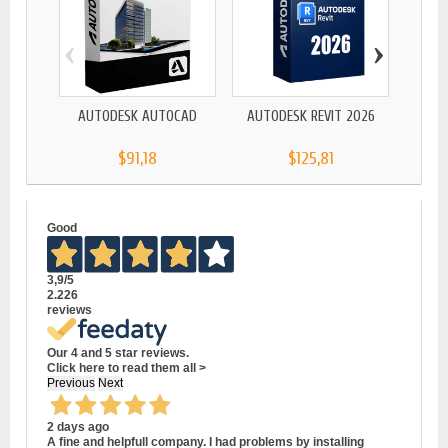
‹
›
AUTODESK AUTOCAD
AUTODESK REVIT 2026
AUT
$91,18
$125,81
Good
3,9
/5
2.226
reviews
Our 4 and 5 star reviews.
Click here to read them all >
Previous
Next
2 days ago
A fine and helpfull company. I had problems by installing