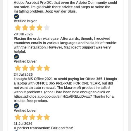
Adobe Acrobat Pro DC, that even the Adobe Community could
not solve. I'm glad with there advice and steps to solve the
installing problem. Joop van der Sluis.
Verified buyer
28 Jul 2026
Placing the order was easy. Afterwards, though, I received
countless emails in various languages and had a bit of trouble
with the installation. However, Macrosoft Support was very
helpful.
Verified buyer
24 Jul 2026
I bought MS Office 2021 to avoid paying for Office 365. I bought
a laptop with OFFICE 365 PRE-PAID FOR ONE YEAR, but did
not want an auto-renewal. The Macrosoft product installed
without problems, (once I had been bold enough to click on
https://photos.app.goo.gl/u5mHi1a6RELpDyxx7 Thanks for a
trouble-free product.
Verified buyer
11 Jul 2026
A perfect transaction! Fair and fast!