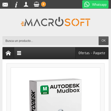
0
Whatsapp
OK
Ofertas - Paquete