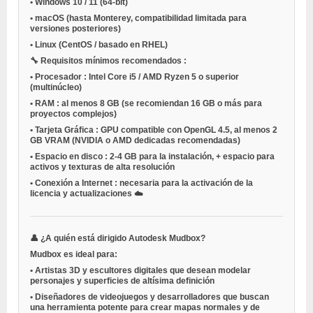
•
Windows 10 / 11
(64-bit)
•
macOS
(hasta Monterey, compatibilidad limitada para
versiones posteriores)
•
Linux
(CentOS / basado en RHEL)
🔧
Requisitos mínimos recomendados
:
•
Procesador
: Intel Core i5 / AMD Ryzen 5 o superior
(multinúcleo)
•
RAM
: al menos 8 GB (se recomiendan 16 GB o más para
proyectos complejos)
•
Tarjeta Gráfica
: GPU compatible con OpenGL 4.5, al menos 2
GB VRAM (NVIDIA o AMD dedicadas recomendadas)
•
Espacio en disco
: 2-4 GB para la instalación, + espacio para
activos y texturas de alta resolución
•
Conexión a Internet
: necesaria para la activación de la
licencia y actualizaciones ☁️
👤
¿A quién está dirigido Autodesk Mudbox?
Mudbox es ideal para:
•
Artistas 3D y escultores digitales
que desean modelar
personajes y superficies de altísima definición
•
Diseñadores de videojuegos y desarrolladores
que buscan
una herramienta potente para crear mapas normales y de