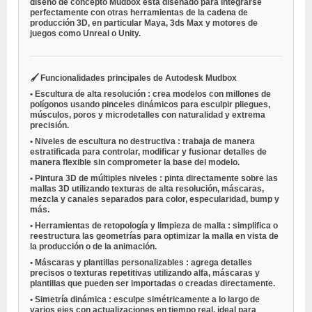
diseño de concepto
Mudbox está diseñado para integrarse
perfectamente con otras herramientas de la cadena de
producción 3D, en particular Maya, 3ds Max y motores de
juegos como Unreal o Unity.
🖌️
Funcionalidades principales de Autodesk Mudbox
•
Escultura de alta resolución
: crea modelos con millones de
polígonos usando pinceles dinámicos para esculpir pliegues,
músculos, poros y microdetalles con naturalidad y extrema
precisión.
•
Niveles de escultura no destructiva
: trabaja de manera
estratificada para controlar, modificar y fusionar detalles de
manera flexible sin comprometer la base del modelo.
•
Pintura 3D de múltiples niveles
: pinta directamente sobre las
mallas 3D utilizando texturas de alta resolución, máscaras,
mezcla y canales separados para color, especularidad, bump y
más.
•
Herramientas de retopología y limpieza de malla
: simplifica o
reestructura las geometrías para optimizar la malla en vista de
la producción o de la animación.
•
Máscaras y plantillas personalizables
: agrega detalles
precisos o texturas repetitivas utilizando alfa, máscaras y
plantillas que pueden ser importadas o creadas directamente.
•
Simetría dinámica
: esculpe simétricamente a lo largo de
varios ejes con actualizaciones en tiempo real, ideal para