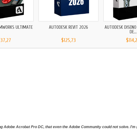
MWORKS ULTIMATE
AUTODESK REVIT 2026
AUTODESK DISEÑO
DE...
137,27
$125,73
$114,
ing Adobe Acrobat Pro DC, that even the Adobe Community could not solve. I'm gl