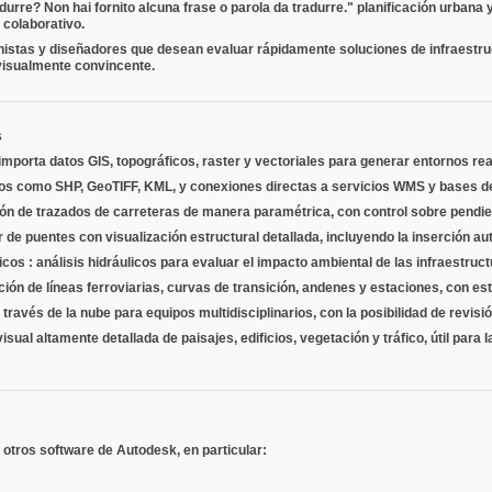
radurre? Non hai fornito alcuna frase o parola da tradurre."
planificación urbana
y colaborativo.
anistas y diseñadores que desean evaluar rápidamente soluciones de infraestruc
visualmente convincente.
s
 importa datos GIS, topográficos, raster y vectoriales para generar entornos re
tos como SHP, GeoTIFF, KML, y conexiones directas a servicios WMS y bases de
ión de trazados de carreteras de manera paramétrica, con control sobre pendie
r de puentes con visualización estructural detallada, incluyendo la inserción au
gicos
: análisis hidráulicos para evaluar el impacto ambiental de las infraestruc
ión de líneas ferroviarias, curvas de transición, andenes y estaciones, con est
través de la nube para equipos multidisciplinarios, con la posibilidad de revisi
visual altamente detallada de paisajes, edificios, vegetación y tráfico, útil pa
 otros software de Autodesk, en particular: