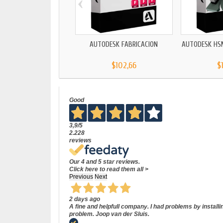
‹
AUTODESK FABRICACIÓN
AUTODESK HS
$102,66
$
Good
3,9
/5
2.228
reviews
Our 4 and 5 star reviews.
Click here to read them all >
Previous
Next
2 days ago
A fine and helpfull company. I had problems by install
problem. Joop van der Sluis.