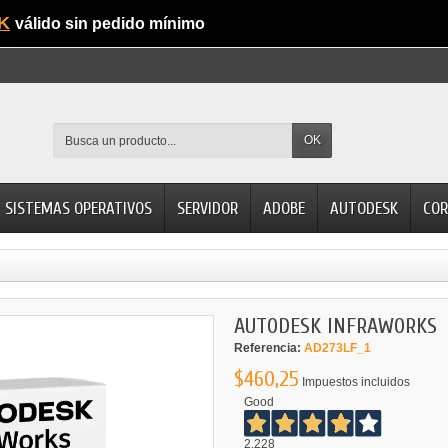
K
válido sin pedido mínimo
OK
SISTEMAS OPERATIVOS
SERVIDOR
ADOBE
AUTODESK
COR
AUTODESK INFRAWORKS
Referencia:
AD273LF_1
$460,25
Impuestos incluidos
Good
2.228