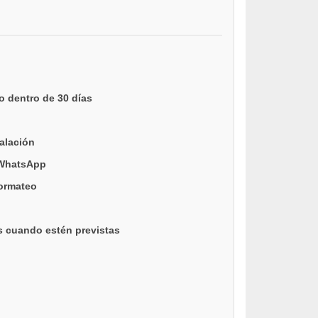
o dentro de 30 días
talación
 WhatsApp
formateo
s cuando estén previstas