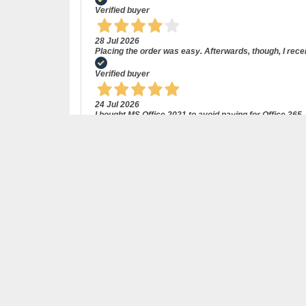
Verified buyer
28 Jul 2026
Placing the order was easy. Afterwards, though, I rece
Verified buyer
24 Jul 2026
I bought MS Office 2021 to avoid paying for Office 36
without problems, (once I had been bold enough to cli
Verified buyer
11 Jul 2026
A perfect transaction! Fair and fast!
Verified buyer
24 Jun 2026
Great price - Macrosoft delivered the software as prom
Verified buyer
10 Jun 2026