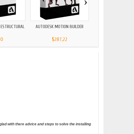
›
 ESTRUCTURAL
AUTODESK MOTION BUILDER
AUTODESK 3DS MA
20
$287,22
$79,59
ad with there advice and steps to solve the installing