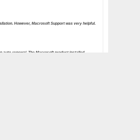
tallation. However, Macrosoft Support was very helpful.
n auto-renewal. The Macrosoft product installed
roduct.