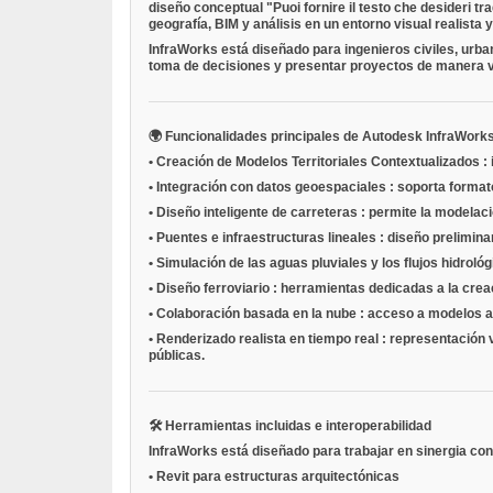
diseño conceptual
"Puoi fornire il testo che desideri t
geografía, BIM y análisis en un entorno visual realista 
InfraWorks está diseñado para ingenieros civiles, urb
toma de decisiones y presentar proyectos de manera 
🌍
Funcionalidades principales de Autodesk InfraWork
•
Creación de Modelos Territoriales Contextualizados
:
•
Integración con datos geoespaciales
: soporta forma
•
Diseño inteligente de carreteras
: permite la modelac
•
Puentes e infraestructuras lineales
: diseño prelimina
•
Simulación de las aguas pluviales y los flujos hidroló
•
Diseño ferroviario
: herramientas dedicadas a la creac
•
Colaboración basada en la nube
: acceso a modelos a 
•
Renderizado realista en tiempo real
: representación 
públicas.
🛠
Herramientas incluidas e interoperabilidad
InfraWorks está diseñado para trabajar en sinergia con
•
Revit
para estructuras arquitectónicas