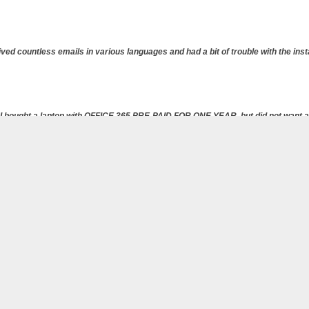
ived countless emails in various languages and had a bit of trouble with the ins
5. I bought a laptop with OFFICE 365 PRE-PAID FOR ONE YEAR, but did not want a
ck on https://photos.app.goo.gl/u5mHi1a6RELpDyxx7 Thanks for a trouble-free p
ised and it works fine !