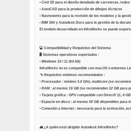
•
Civil 3D
para el diseño detallado de carreteras, redes
•
AutoCAD
para la producción de dibujos técnicos
•
Navisworks
para la revisión de los modelos y la gesti
•
BIM 360
y
Autodesk Docs
para la gestión de la docum
El modelo desarrollado en InfraWorks se puede exportar
💻
Compatibilidad y Requisitos del Sistema
🖥️
Sistemas operativos soportados
:
•
Windows 10 / 11
(64-bit)
InfraWorks no es compatible con macOS o entornos Li
🔧
Requisitos mínimos recomendados
:
•
Procesador
: mínimo 3.0 GHz, multicore (se recomien
•
RAM
: al menos 16 GB (se recomiendan 32 GB para p
•
Tarjeta gráfica
: GPU compatible con DirectX 11, 4 G
•
Espacio en disco
: al menos 50 GB disponibles para i
•
Conexión a Internet
: necesaria para la activación, a
👥
¿A quién está dirigido Autodesk InfraWorks?