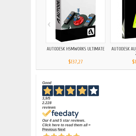
‹
AUTODESK HSMWORKS ULTIMATE
AUTODESK AU
$137,27
$
Good
3,9
/5
2.228
reviews
Our 4 and 5 star reviews.
Click here to read them all >
Previous
Next