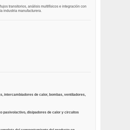
s transitorios, análisis multifísicos e integración con
la industria manufacturera.
s, intercambiadores de calor, bombas, ventiladores,
o pasivo/activo, disipadores de calor y circuitos
n completa del comportamiento del producto en