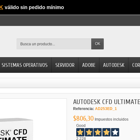
K
válido sin pedido mínimo
OK
SISTEMAS OPERATIVOS
SERVIDOR
ADOBE
AUTODESK
COR
AUTODESK CFD ULTIMAT
Referencia:
AD253ED_1
$806,30
Impuestos incluidos
Good
2.228