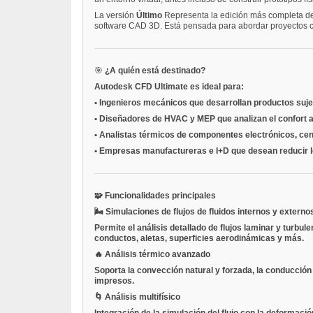
La versión
Último
Representa la edición más completa del 
software CAD 3D. Está pensada para abordar proyectos crít
🎯
¿A quién está destinado?
Autodesk CFD Ultimate es ideal para:
•
Ingenieros mecánicos
que desarrollan productos sujeto
•
Diseñadores de HVAC y MEP
que analizan el confort a
•
Analistas térmicos
de componentes electrónicos, cent
•
Empresas manufactureras e I+D
que desean reducir l
🧩
Funcionalidades principales
🌬️
Simulaciones de flujos de fluidos internos y externo
Permite el análisis detallado de flujos laminar y tur
conductos, aletas, superficies aerodinámicas y más.
🔥
Análisis térmico avanzado
Soporta la convección natural y forzada, la conducción y
impresos.
🌀
Análisis multifísico
Integración de la simulación del flujo con la deformac