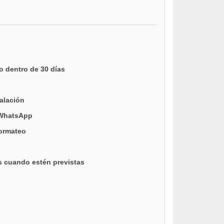
o dentro de 30 días
talación
 WhatsApp
formateo
s cuando estén previstas