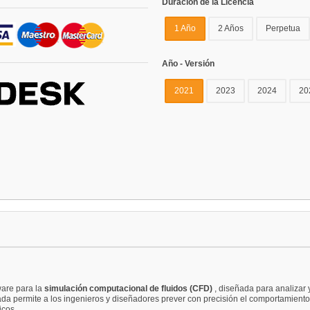
Duración de la Licencia
1 Año
2 Años
Perpetua
Año - Versión
2021
2023
2024
20
ware para la
simulación computacional de fluidos (CFD)
, diseñada para analizar 
a permite a los ingenieros y diseñadores prever con precisión el comportamiento d
icos.