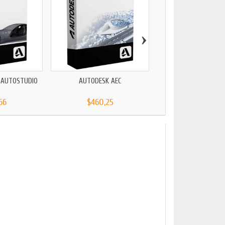
›
 AUTOSTUDIO
AUTODESK AEC
AUTOCAD LT 2
66
$460,25
$137,27