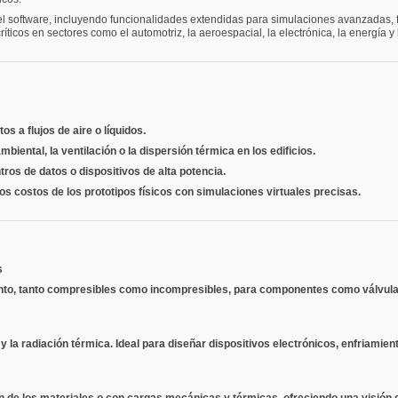
software, incluyendo funcionalidades extendidas para simulaciones avanzadas, flujo
icos en sectores como el automotriz, la aeroespacial, la electrónica, la energía y 
s a flujos de aire o líquidos.
mbiental, la ventilación o la dispersión térmica en los edificios.
ros de datos o dispositivos de alta potencia.
os costos de los prototipos físicos con simulaciones virtuales precisas.
s
bulento, tanto compresibles como incompresibles, para componentes como válvula
 la radiación térmica. Ideal para diseñar dispositivos electrónicos, enfriamient
ión de los materiales o con cargas mecánicas y térmicas, ofreciendo una visió