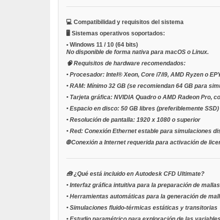
💻
Compatibilidad y requisitos del sistema
🖥️
Sistemas operativos soportados:
•
Windows 11 / 10 (64 bits)
No disponible de forma nativa para macOS o Linux.
🧠
Requisitos de hardware recomendados:
•
Procesador:
Intel® Xeon, Core i7/i9, AMD Ryzen o EP
•
RAM:
Mínimo 32 GB (se recomiendan 64 GB para sim
•
Tarjeta gráfica:
NVIDIA Quadro o AMD Radeon Pro, co
•
Espacio en disco:
50 GB libres (preferiblemente SSD)
•
Resolución de pantalla:
1920 x 1080 o superior
•
Red:
Conexión Ethernet estable para simulaciones dis
🌐
Conexión a Internet requerida
para activación de lice
🧰
¿Qué está incluido en Autodesk CFD Ultimate?
•
Interfaz gráfica intuitiva para la preparación de mall
•
Herramientas automáticas para la generación de malla
•
Simulaciones fluido-térmicas estáticas y transitorias
•
Estudio paramétrico para exploración de las variable