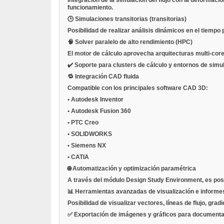
funcionamiento.
🕒
Simulaciones transitorias (transitorias)
Posibilidad de realizar análisis dinámicos en el tiemp
🧠
Solver paralelo de alto rendimiento (HPC)
El motor de cálculo aprovecha arquitecturas multi-cor
✔️ Soporte para clusters de cálculo y entornos de simul
🔁
Integración CAD fluida
Compatible con los principales software CAD 3D:
•
Autodesk Inventor
•
Autodesk Fusion 360
•
PTC Creo
•
SOLIDWORKS
•
Siemens NX
•
CATIA
🌐
Automatización y optimización paramétrica
A través del módulo Design Study Environment, es posib
📊
Herramientas avanzadas de visualización e informe
Posibilidad de visualizar vectores, líneas de flujo, gr
✅ Exportación de imágenes y gráficos para documenta