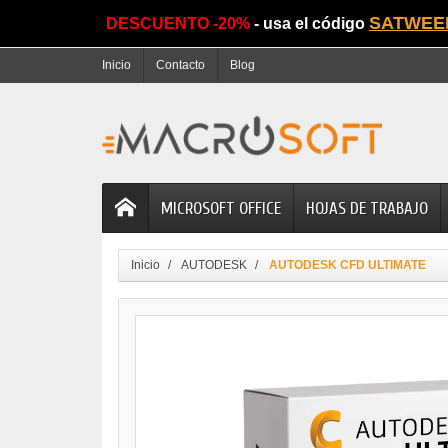
SATWEE
DESCUENTO -20%
- usa el código
Inicio
Contacto
Blog
MICROSOFT OFFICE
HOJAS DE TRABAJO
Inicio
AUTODESK
AUTODESK CFD ULTIMATE