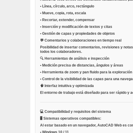
•
Línea, círculo, arco, rectángulo
•
Mueve, copia, rota, escala
•
Recortar, extender, compensar
•
Inserción y modificación de textos y citas
•
Gestión de capas y propiedades de objetos
💬
Comentarios y colaboraciones en tiempo real
Posibilidad de insertar comentarios, revisiones y nota
todos los colaboradores.
🔍
Herramientas de análisis e inspección
•
Medición precisa de distancias, ángulos y áreas
•
Herramienta de zoom y pan fluido para la exploración
•
Control de la visibilidad de las capas para una navega
🧠
Interfaz intuitiva y optimizada
El entorno de trabajo está diseñado para ser rápido y 
💻
Compatibilidad y requisitos del sistema
🖥️
Sistemas operativos compatibles:
Al estar basado en un navegador, AutoCAD Web es comp
•
Windows 10 / 11