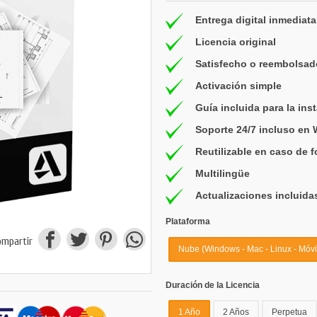
Entrega digital inmediata
Licencia original
Satisfecho o reembolsad
Activación simple
Guía incluida para la ins
Soporte 24/7 incluso en
Reutilizable en caso de 
Multilingüe
Actualizaciones incluida
Plataforma
ompartir
Nube (Windows - Mac - Linux - Móvil
Duración de la Licencia
1 Año
2 Años
Perpetua