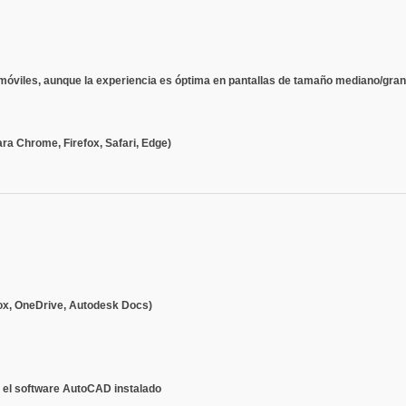
 móviles, aunque la experiencia es óptima en pantallas de tamaño mediano/gran
ra Chrome, Firefox, Safari, Edge)
ox, OneDrive, Autodesk Docs)
n el software AutoCAD instalado