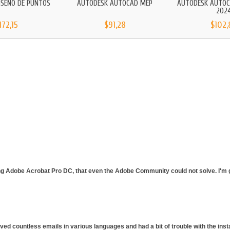
ISEÑO DE PUNTOS
AUTODESK AUTOCAD MEP
AUTODESK AUTOC
202
172,15
$91,28
$102,
ing Adobe Acrobat Pro DC, that even the Adobe Community could not solve. I'm gl
ived countless emails in various languages and had a bit of trouble with the ins