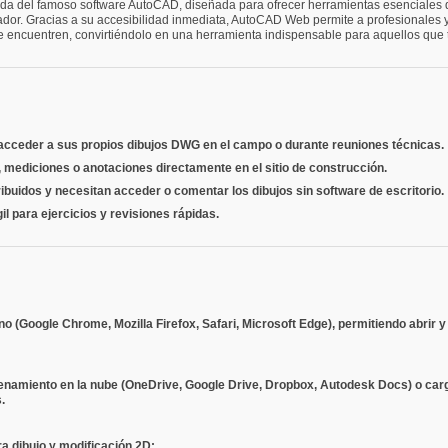
icada del famoso software AutoCAD, diseñada para ofrecer herramientas esenciales
ador. Gracias a su accesibilidad inmediata, AutoCAD Web permite a profesionales y 
 encuentren, convirtiéndolo en una herramienta indispensable para aquellos que t
acceder a sus propios dibujos DWG en el campo o durante reuniones técnicas.
, mediciones o anotaciones directamente en el sitio de construcción.
ribuidos y necesitan acceder o comentar los dibujos sin software de escritorio.
l para ejercicios y revisiones rápidas.
Google Chrome, Mozilla Firefox, Safari, Microsoft Edge), permitiendo abrir y 
amiento en la nube (OneDrive, Google Drive, Dropbox, Autodesk Docs) o carga
.
 dibujo y modificación 2D: