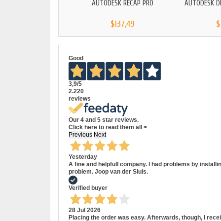
AUTODESK RECAP PRO
AUTODESK D
$137,49
$
Good
3,9
/5
2.220
reviews
Our 4 and 5 star reviews.
Click here to read them all >
Previous
Next
Yesterday
A fine and helpfull company. I had problems by install
problem. Joop van der Sluis.
Verified buyer
28 Jul 2026
Placing the order was easy. Afterwards, though, I rece