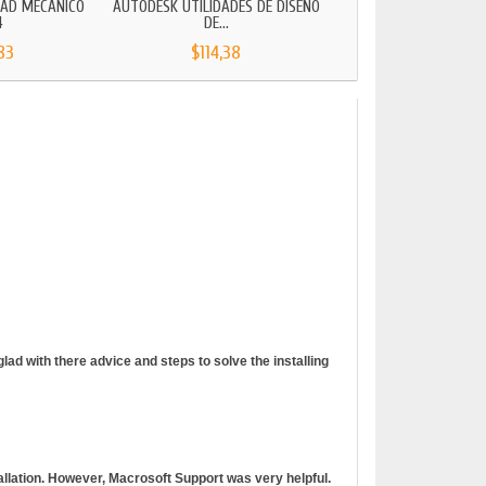
AD MECÁNICO
AUTODESK UTILIDADES DE DISEÑO
4
DE...
83
$114,38
ad with there advice and steps to solve the installing
tallation. However, Macrosoft Support was very helpful.