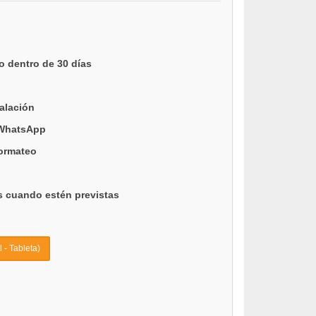
o dentro de 30 días
talación
 WhatsApp
formateo
s cuando estén previstas
 - Tableta)