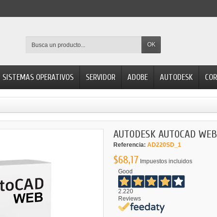
OK
SISTEMAS OPERATIVOS
SERVIDOR
ADOBE
AUTODESK
COR
AUTODESK AUTOCAD WEB
Referencia:
AD220SD_1
$68,17
Impuestos incluidos
Good
2.220
Reviews