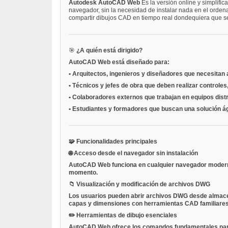
Autodesk AutoCAD Web
Es la versión online y simplif
navegador, sin la necesidad de instalar nada en el orden
compartir dibujos CAD en tiempo real dondequiera que se
🎯
¿A quién está dirigido?
AutoCAD Web está diseñado para:
•
Arquitectos, ingenieros y diseñadores
que necesitan 
•
Técnicos y jefes de obra
que deben realizar controles
•
Colaboradores externos
que trabajan en equipos dist
•
Estudiantes y formadores
que buscan una solución ági
🧩
Funcionalidades principales
🌐
Acceso desde el navegador sin instalación
AutoCAD Web funciona en cualquier navegador moderno (
momento.
📁
Visualización y modificación de archivos DWG
Los usuarios pueden abrir archivos DWG desde almacen
capas y dimensiones con herramientas CAD familiares
✏️
Herramientas de dibujo esenciales
AutoCAD Web ofrece los comandos fundamentales para