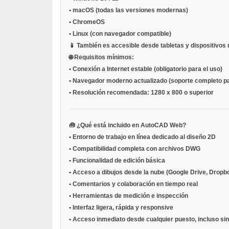
•
macOS (todas las versiones modernas)
•
ChromeOS
•
Linux (con navegador compatible)
📱 También es accesible desde tabletas y dispositivos
🌐
Requisitos mínimos:
•
Conexión a Internet estable
(obligatorio para el uso)
•
Navegador moderno actualizado
(soporte completo pa
•
Resolución recomendada:
1280 x 800 o superior
🧰
¿Qué está incluido en AutoCAD Web?
•
Entorno de trabajo en línea dedicado al diseño 2D
•
Compatibilidad completa con archivos DWG
•
Funcionalidad de edición básica
•
Acceso a dibujos desde la nube (Google Drive, Dropb
•
Comentarios y colaboración en tiempo real
•
Herramientas de medición e inspección
•
Interfaz ligera, rápida y responsive
•
Acceso inmediato desde cualquier puesto, incluso si