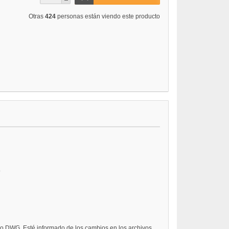
Otras
424
personas están viendo este producto
.
hivo DWG. Esté informado de los cambios en los archivos