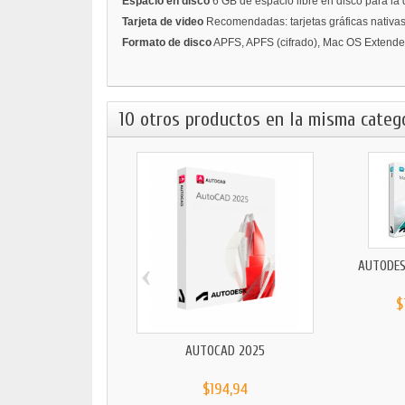
Espacio en disco
6 GB de espacio libre en disco para la 
Tarjeta de video
Recomendadas: tarjetas gráficas nativas
Formato de disco
APFS, APFS (cifrado), Mac OS Extended
10 otros productos en la misma catego
‹
AUTODES
$
AUTOCAD 2025
$194,94