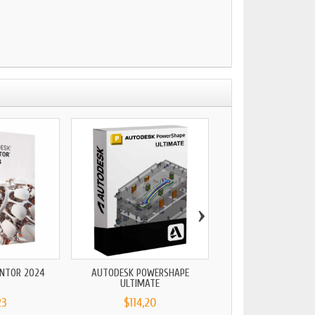
›
ENTOR 2024
AUTODESK POWERSHAPE
AUTODESK AUTOCAD E
ULTIMATE
2024
23
$114,20
$102,66