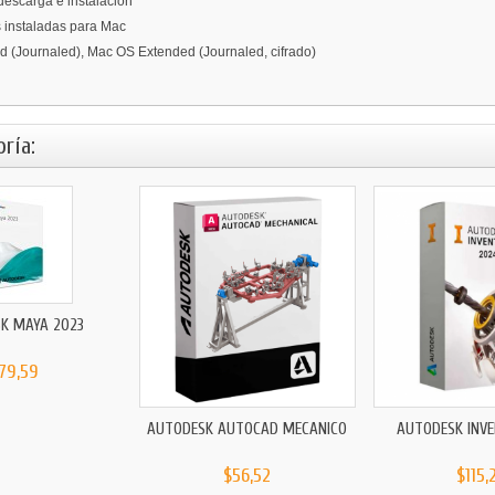
descarga e instalación
 instaladas para Mac
 (Journaled), Mac OS Extended (Journaled, cifrado)
ría:
K MAYA 2023
79,59
AUTODESK AUTOCAD MECÁNICO
AUTODESK INV
$56,52
$115,