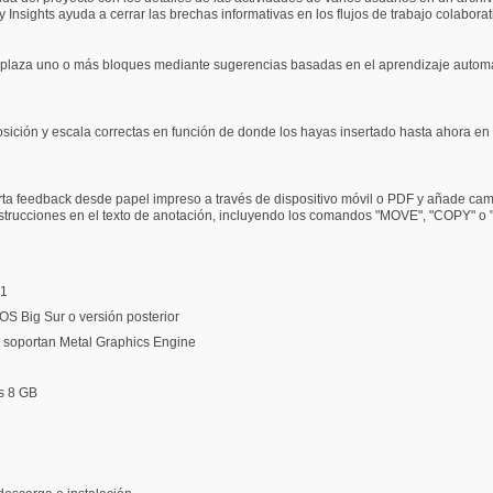
ty Insights ayuda a cerrar las brechas informativas en los flujos de trabajo colabor
plaza uno o más bloques mediante sugerencias basadas en el aprendizaje automáti
sición y escala correctas en función de donde los hayas insertado hasta ahora en
ta feedback desde papel impreso a través de dispositivo móvil o PDF y añade camb
instrucciones en el texto de anotación, incluyendo los comandos "MOVE", "COPY" o
11
 Big Sur o versión posterior
soportan Metal Graphics Engine
s 8 GB