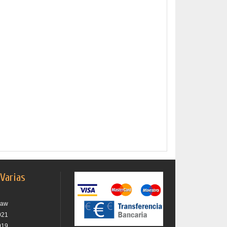
 Varias
raw
021
019