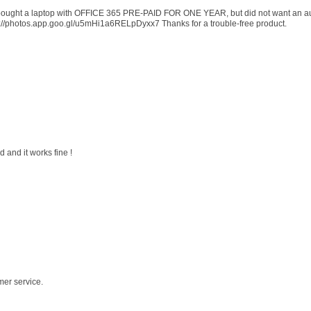
 I bought a laptop with OFFICE 365 PRE-PAID FOR ONE YEAR, but did not want an au
s://photos.app.goo.gl/u5mHi1a6RELpDyxx7 Thanks for a trouble-free product.
 and it works fine !
mer service.