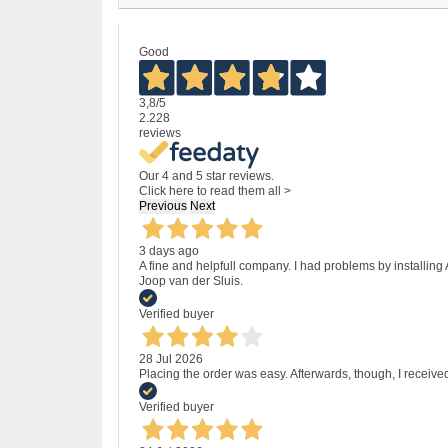
Good
3,8
/5
2.228
reviews
Our 4 and 5 star reviews.
Click here to read them all >
Previous
Next
3 days ago
A fine and helpfull company. I had problems by installing
Joop van der Sluis.
Verified buyer
28 Jul 2026
Placing the order was easy. Afterwards, though, I receive
Verified buyer