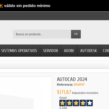
K
válido sin pedido mínimo
OK
SISTEMAS OPERATIVOS
SERVIDOR
ADOBE
AUTODESK
COR
AUTOCAD 2024
Referencia:
85GF6T
$171,87
Impuestos incluidos
Good
2.228