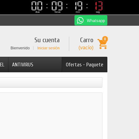
00
00
09
09
19
19
12
12
dias
horas
min
seg
Whatsapp
Su cuenta
Carro
0
(vacío)
Bienvenido
Iniciar sesión
EL
ANTIVIRUS
Ofertas - Paquete