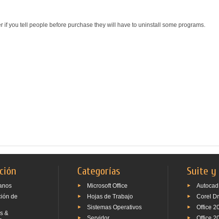
r if you tell people before purchase they will have to uninstall some programs.
ción
Categorías
Suite y
anos
Microsoft Office
Autocad
ción de
Hojas de Trabajo
Corel D
Sistemas Operativos
Office 2
s &
Servidor
Office 2