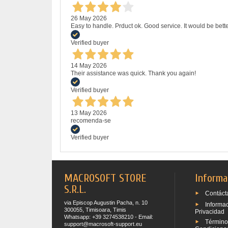
26 May 2026
Easy to handle. Prduct ok. Good service. It would be bette
Verified buyer
14 May 2026
Their assistance was quick. Thank you again!
Verified buyer
13 May 2026
recomenda-se
Verified buyer
MACROSOFT STORE
Informa
S.R.L.
Contáct
via Episcop Augustin Pacha, n. 10
Informa
300055, Timisoara, Timis
Privacidad
Whatsapp: +39 3274538210 - Email:
Término
support@macrosoft-support.eu