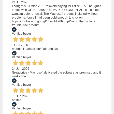
24 Jul 2026
I bought MS Office 2021 to avoid paying for Office 365. I bought a
laptop with OFFICE 365 PRE-PAID FOR ONE YEAR, but did not
want an auto-renewal. The Macrosoft product installed without
problems, (once I had been bold enough to click on
https://photos.app.goo.gl/u5mHi1a6RELpDyxx7 Thanks for a
trouble-free product.
Verified buyer
11 Jul 2026
A perfect transaction! Fair and fast!
Verified buyer
24 Jun 2026
Great price - Macrosoft delivered the software as promised and it
works fine !
Verified buyer
10 Jun 2026
optima
Verified buyer