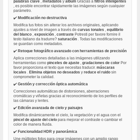
palabras clave
,
metadatos
y
álbum
Gracias a
filtros inteligentes
, es posible encontrar rápidamente las imágenes según cualquier
parámetro.
✔️
Modificación no destructiva
Modifica tus fotos sin alterar los archivos originales, aplicando
ajustes a nivel de imagen a través de
curvas tonales
,
equilibrio
del blanco
,
exposición
,
contraste
Potresti per favore fornire il
testo italiano da tradurre?
saturación
. Todas las modificaciones
se guardan como metadatos.
✔️
Retoque fotográfico avanzado con herramientas de precisión
Aplica correcciones detalladas a las imágenes utilizando
herramientas como
pinceles de ajuste
,
gradaciones de color
Por
favor proporciona el texto que necesitas traducir.
máscaras
locales
.
Elimina objetos no deseados
y
reduce el ruido
sin
comprometer la calidad.
✔️
Gestión y corrección óptica automática
Correcciones automáticas de distorsiones, aberraciones
cromáticas y viñetas gracias al reconocimiento de los perfiles de
las cámaras y lentes.
✔️
Edición avanzada de cielo y paisajes
Modifica dinámicamente el cielo, la vegetación y el agua con el
pincel de ajuste del cielo
para mejorar el contraste o cambiar el
color de manera fluida.
✔️
Funcionalidad HDR y panorámica
Une múltiples fotos para crear imágenes con un amplio rango