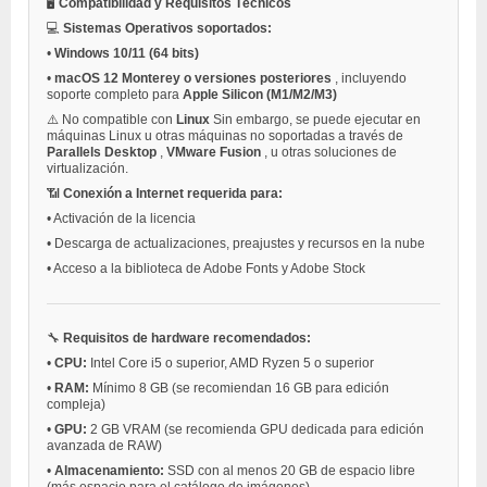
🖥️
Compatibilidad y Requisitos Técnicos
💻
Sistemas Operativos soportados:
•
Windows 10/11 (64 bits)
•
macOS 12 Monterey o versiones posteriores
, incluyendo
soporte completo para
Apple Silicon (M1/M2/M3)
⚠️ No compatible con
Linux
Sin embargo, se puede ejecutar en
máquinas Linux u otras máquinas no soportadas a través de
Parallels Desktop
,
VMware Fusion
, u otras soluciones de
virtualización.
📶
Conexión a Internet requerida para:
•
Activación de la licencia
•
Descarga de actualizaciones, preajustes y recursos en la nube
•
Acceso a la biblioteca de Adobe Fonts y Adobe Stock
🔧
Requisitos de hardware recomendados:
•
CPU:
Intel Core i5 o superior, AMD Ryzen 5 o superior
•
RAM:
Mínimo 8 GB (se recomiendan 16 GB para edición
compleja)
•
GPU:
2 GB VRAM (se recomienda GPU dedicada para edición
avanzada de RAW)
•
Almacenamiento:
SSD con al menos 20 GB de espacio libre
(más espacio para el catálogo de imágenes)