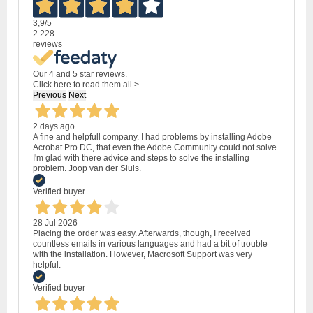
3,9
/5
2.228
reviews
Our 4 and 5 star reviews.
Click here to read them all >
Previous
Next
2 days ago
A fine and helpfull company. I had problems by installing Adobe
Acrobat Pro DC, that even the Adobe Community could not solve.
I'm glad with there advice and steps to solve the installing
problem. Joop van der Sluis.
Verified buyer
28 Jul 2026
Placing the order was easy. Afterwards, though, I received
countless emails in various languages and had a bit of trouble
with the installation. However, Macrosoft Support was very
helpful.
Verified buyer