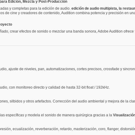
 para Edición, Mezcla y Post-Producción
adas y completas para la edición de audio.
edición de audio multipista, la resta
os de cine y creadores de contenido, Audition combina potencia y precisión en una i
proyecto
añado, crear efectos de sonido o mezclar una banda sonora, Adobe Audition ofrece
udio, ajuste de niveles, pan, automatizaciones, cortes precisos, crossfade y sincr
dio, con monitoreo directo y calidad de hasta 32-bit float / 192kHz.
iones, silbidos y otros artefactos. Corrección del audio ambiental y mejora de la cla
cias específicas y modela el sonido de manera quirúrgica gracias a la
Visualizació
resión, ecualización, reverberación, retardo, masterización, coro, flanger, distor