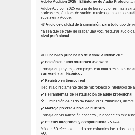
Adobe Audition 2025 - El Entorno de Audio Profesional
Adobe Audition 2025 es una de las soluciones más avanz
podcasters, técnicos de sonido, músicos, emisoras, estudi
ecosistema Adobe.
🎧
Audio de calidad de transmisión, para todo tipo de 
Ya sea que se trate de grabar una voz, restaurar audio d
nivel profesional
.
🎯
Funciones principales de Adobe Audition 2025
✔️
Edición de audio multitrack avanzada
Trabaja en proyectos complejos con múltiples pistas de a
surround y ambisónico
.
✔️
Registro en tiempo real
Registra directamente desde micrófonos o interfaces de au
✔️
Herramientas de restauración de audio profesional
🛠️ Eliminación de ruido de fondo, clics, zumbidos, distors
✔️
Montaje preciso a nivel de muestra
Trabaja en visualización espectral, interviene en frecuen
✔️
Efectos integrados y compatibilidad VST/AU
Más de 50 efectos de audio profesionales incluidos: comp
AU.