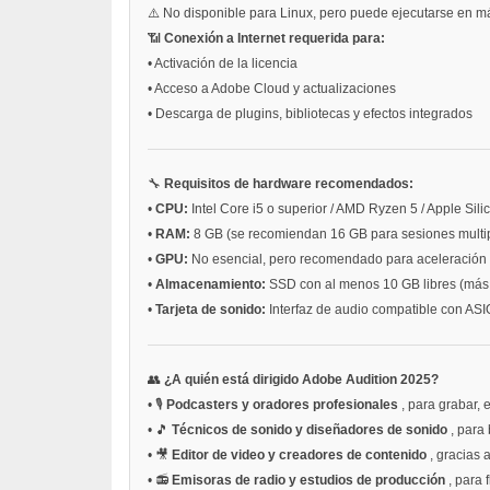
⚠️ No disponible para Linux, pero puede ejecutarse en m
📶
Conexión a Internet requerida para:
•
Activación de la licencia
•
Acceso a Adobe Cloud y actualizaciones
•
Descarga de plugins, bibliotecas y efectos integrados
🔧
Requisitos de hardware recomendados:
•
CPU:
Intel Core i5 o superior / AMD Ryzen 5 / Apple Sili
•
RAM:
8 GB (se recomiendan 16 GB para sesiones multip
•
GPU:
No esencial, pero recomendado para aceleración g
•
Almacenamiento:
SSD con al menos 10 GB libres (más 
•
Tarjeta de sonido:
Interfaz de audio compatible con A
👥
¿A quién está dirigido Adobe Audition 2025?
•
🎙️
Podcasters y oradores profesionales
, para grabar, 
•
🎵
Técnicos de sonido y diseñadores de sonido
, para
•
🎥
Editor de video y creadores de contenido
, gracias 
•
📻
Emisoras de radio y estudios de producción
, para 