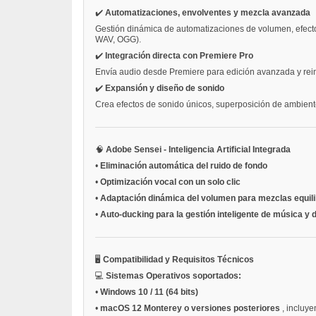
✔️
Automatizaciones, envolventes y mezcla avanzada
Gestión dinámica de automatizaciones de volumen, efectos
WAV, OGG).
✔️
Integración directa con Premiere Pro
Envía audio desde Premiere para edición avanzada y reim
✔️
Expansión y diseño de sonido
Crea efectos de sonido únicos, superposición de ambiente
🧠
Adobe Sensei - Inteligencia Artificial Integrada
•
Eliminación automática del ruido de fondo
•
Optimización vocal con un solo clic
•
Adaptación dinámica del volumen para mezclas equil
•
Auto-ducking para la gestión inteligente de música y 
🖥️
Compatibilidad y Requisitos Técnicos
💻
Sistemas Operativos soportados:
•
Windows 10 / 11 (64 bits)
•
macOS 12 Monterey o versiones posteriores
, incluy