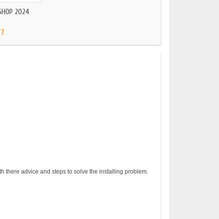
SHOP 2024
ADOBE ILLUSTRATO
37
$137,35
h there advice and steps to solve the installing problem.