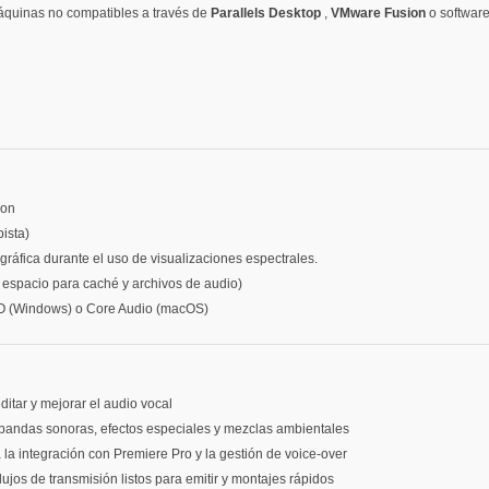
áquinas no compatibles a través de
Parallels Desktop
,
VMware Fusion
o software
con
ista)
ráfica durante el uso de visualizaciones espectrales.
espacio para caché y archivos de audio)
SIO (Windows) o Core Audio (macOS)
editar y mejorar el audio vocal
 bandas sonoras, efectos especiales y mezclas ambientales
a la integración con Premiere Pro y la gestión de voice-over
flujos de transmisión listos para emitir y montajes rápidos