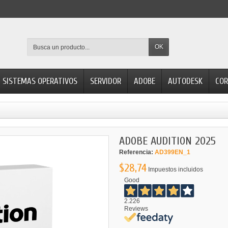
OK
SISTEMAS OPERATIVOS
SERVIDOR
ADOBE
AUTODESK
COR
ADOBE AUDITION 2025
Referencia:
AD399EN_1
$28,74
Impuestos incluidos
Good
2.226
Reviews