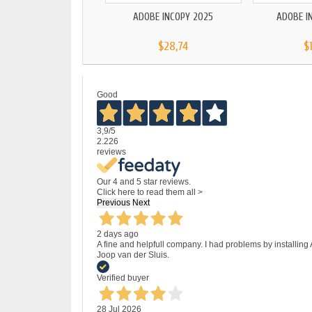
ADOBE INCOPY 2025
ADOBE I
$28,74
$
Good
3,9
/5
2.226
reviews
Our 4 and 5 star reviews.
Click here to read them all >
Previous
Next
2 days ago
A fine and helpfull company. I had problems by installing
Joop van der Sluis.
Verified buyer
28 Jul 2026