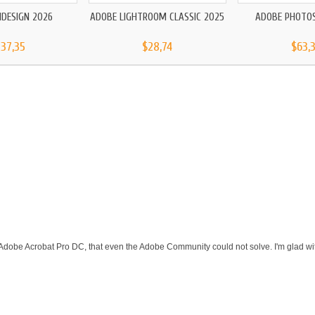
NDESIGN 2026
ADOBE LIGHTROOM CLASSIC 2025
ADOBE PHOTO
137,35
$28,74
$63,
 Adobe Acrobat Pro DC, that even the Adobe Community could not solve. I'm glad wit