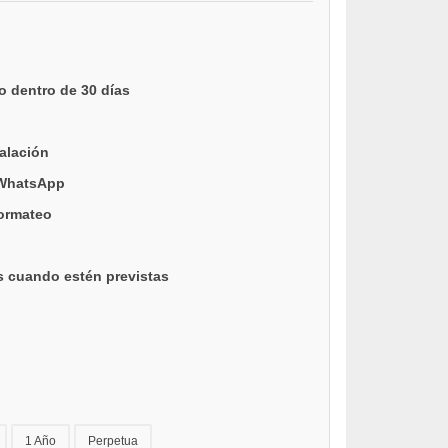
o dentro de 30 días
talación
 WhatsApp
formateo
s cuando estén previstas
1 Año
Perpetua