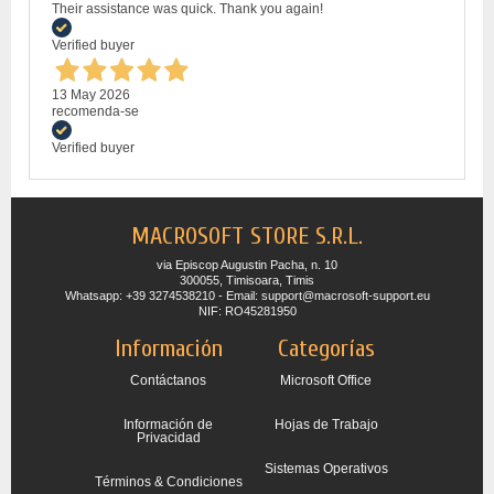
Their assistance was quick. Thank you again!
Verified buyer
13 May 2026
recomenda-se
Verified buyer
MACROSOFT STORE S.R.L.
via Episcop Augustin Pacha, n. 10
300055, Timisoara, Timis
Whatsapp: +39 3274538210 - Email: support@macrosoft-support.eu
NIF: RO45281950
Información
Categorías
Contáctanos
Microsoft Office
Información de
Hojas de Trabajo
Privacidad
Sistemas Operativos
Términos & Condiciones