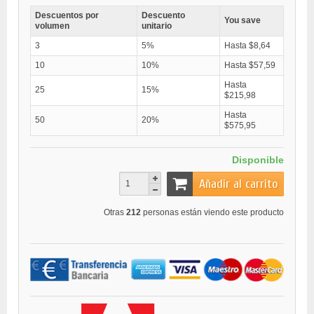
Descuentos por
Descuento
You save
volumen
unitario
3
5%
Hasta $8,64
10
10%
Hasta $57,59
Hasta
25
15%
$215,98
Hasta
50
20%
$575,95
Disponible
Añadir al carrito
Otras
212
personas están viendo este producto