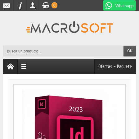
0
Whatsapp
OK
Ofertas - Paquete