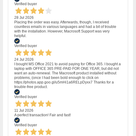
Verified buyer
28 Jul 2026
Placing the order was easy. Afterwards, though, I received
countless emails in various languages and had a bit of trouble
with the installation. However, Macrosoft Support was very
helpful.
Verified buyer
24 Jul 2026
I bought MS Office 2021 to avoid paying for Office 365. I bought a
laptop with OFFICE 365 PRE-PAID FOR ONE YEAR, but did not
want an auto-renewal. The Macrosoft product installed without
problems, (once I had been bold enough to click on
https://photos.app.goo.gl/u5mHi1a6RELpDyxx7 Thanks for a
trouble-free product.
Verified buyer
11 Jul 2026
A perfect transaction! Fair and fast!
Verified buyer