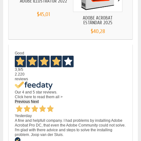
ADOBE ILLUSTRATOR 2022
$45,01
ADOBE ACROBAT
ADO
ESTÁNDAR 2025
$40,28
Good
3,9
/5
2.220
reviews
Our 4 and 5 star reviews.
Click here to read them all >
Previous
Next
Yesterday
A fine and helpfull company. I had problems by installing Adobe
Acrobat Pro DC, that even the Adobe Community could not solve.
I'm glad with there advice and steps to solve the installing
problem. Joop van der Sluis.