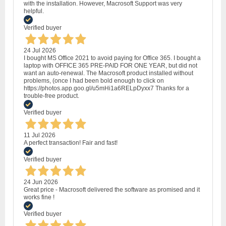
with the installation. However, Macrosoft Support was very
helpful.
Verified buyer
24 Jul 2026
I bought MS Office 2021 to avoid paying for Office 365. I bought a
laptop with OFFICE 365 PRE-PAID FOR ONE YEAR, but did not
want an auto-renewal. The Macrosoft product installed without
problems, (once I had been bold enough to click on
https://photos.app.goo.gl/u5mHi1a6RELpDyxx7 Thanks for a
trouble-free product.
Verified buyer
11 Jul 2026
A perfect transaction! Fair and fast!
Verified buyer
24 Jun 2026
Great price - Macrosoft delivered the software as promised and it
works fine !
Verified buyer