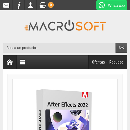
0
Whatsapp
OK
Ofertas - Paquete