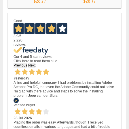
$28,77
$28,77
Good
3,9
/5
2.220
reviews
Our 4 and 5 star reviews.
Click here to read them all >
Previous
Next
Yesterday
A fine and helpfull company. I had problems by installing Adobe
Acrobat Pro DC, that even the Adobe Community could not solve.
I'm glad with there advice and steps to solve the installing
problem. Joop van der Sluis.
Verified buyer
28 Jul 2026
Placing the order was easy. Afterwards, though, I received
countless emails in various languages and had a bit of trouble