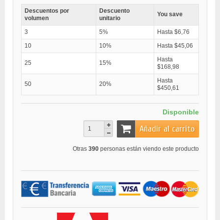
Descuentos por
Descuento
You save
volumen
unitario
3
5%
Hasta $6,76
10
10%
Hasta $45,06
Hasta
25
15%
$168,98
Hasta
50
20%
$450,61
Disponible
Añadir al carrito
Otras
390
personas están viendo este producto