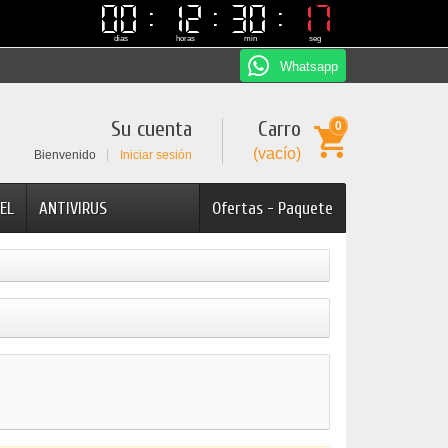
00
00
12
12
30
30
17
17
dias
horas
min
seg
Whatsapp
Su cuenta
Carro
0
(vacío)
Bienvenido
Iniciar sesión
EL
ANTIVIRUS
Ofertas - Paquete