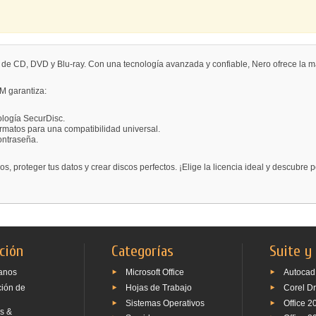
 de CD, DVD y Blu-ray. Con una tecnología avanzada y confiable, Nero ofrece la m
M garantiza:
ología SecurDisc.
ormatos para una compatibilidad universal.
ontraseña.
 proteger tus datos y crear discos perfectos. ¡Elige la licencia ideal y descubre 
ción
Categorías
Suite y
anos
Microsoft Office
Autocad
ción de
Hojas de Trabajo
Corel D
Sistemas Operativos
Office 2
s &