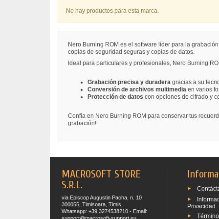
No hay productos para esta marca.
Nero Burning ROM es el software líder para la grabación
copias de seguridad seguras y copias de datos.
Ideal para particulares y profesionales, Nero Burning RO
Grabación precisa y duradera
gracias a su tecn
Conversión de archivos multimedia
en varios f
Protección de datos
con opciones de cifrado y c
Confía en Nero Burning ROM para conservar tus recuerdos,
grabación!
MACROSOFT STORE
Informa
S.R.L.
Contáct
via Episcop Augustin Pacha, n. 10
Informa
300055, Timisoara, Timis
Privacidad
Whatsapp: +39 3274538210 - Email:
Término
support@macrosoft-support.eu