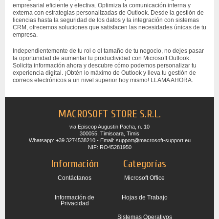
empresarial eficiente y efectiva. Optimiza la comunicación interna y
externa con estrategias personalizadas de Outlook. Desde la gestión de
licencias hasta la seguridad de los datos y la integración con sistemas
CRM, ofrecemos soluciones que satisfacen las necesidades únicas de tu
empresa.
Independientemente de tu rol o el tamaño de tu negocio, no dejes pasar
la oportunidad de aumentar tu productividad con Microsoft Outlook.
Solicita información ahora y descubre cómo podemos personalizar tu
experiencia digital. ¡Obtén lo máximo de Outlook y lleva tu gestión de
correos electrónicos a un nivel superior hoy mismo! LLAMA AHORA.
MACROSOFT STORE S.R.L.
via Episcop Augustin Pacha, n. 10
300055, Timisoara, Timis
Whatsapp: +39 3274538210 - Email: support@macrosoft-support.eu
NIF: RO45281950
Información
Categorías
Contáctanos
Microsoft Office
Información de
Hojas de Trabajo
Privacidad
Sistemas Operativos