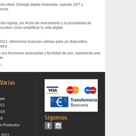
ón ideal. Entrega digital inmediata, soporte 24/7 y
encia.
ación rápida, sin fecha de vencimiento y la posibilidad de
cubre cómo simplificar tu vida digital.
2011, ofrecemos licencias válidas para un dispositivo,
mpra.
 sus funciones avanzadas y facilidad de uso, representa una
te.
a!
 Varias
raw
021
019
Síguenos
65
os Productos
r 2022