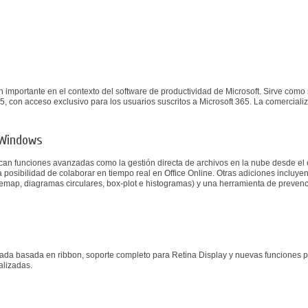
n importante en el contexto del software de productividad de Microsoft. Sirve com
5, con acceso exclusivo para los usuarios suscritos a Microsoft 365. La comercializ
a Windows
acan funciones avanzadas como la gestión directa de archivos en la nube desde el
a posibilidad de colaborar en tiempo real en Office Online. Otras adiciones incluy
eemap, diagramas circulares, box-plot e histogramas) y una herramienta de preven
lada basada en ribbon, soporte completo para Retina Display y nuevas funciones 
alizadas.