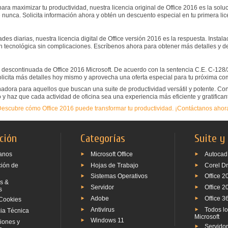
ra maximizar tu productividad, nuestra licencia original de Office 2016 es la soluci
 nunca. Solicita información ahora y obtén un descuento especial en tu primera lic
ades diarias, nuestra licencia digital de Office versión 2016 es la respuesta. Instal
 tecnológica sin complicaciones. Escríbenos ahora para obtener más detalles y des
a y descontinuada de Office 2016 Microsoft. De acuerdo con la sentencia C.E. C-128/
licita más detalles hoy mismo y aprovecha una oferta especial para tu próxima co
adora para aquellos que buscan una suite de productividad versátil y potente. Con
 y haz que cada actividad de oficina sea una experiencia más eficiente y gratifican
escubre cómo Office 2016 puede transformar tu productividad. ¡Contáctanos ahor
ción
Categorías
Suite y
anos
Microsoft Office
Autocad
ción de
Hojas de Trabajo
Corel D
Sistemas Operativos
Office 2
s &
Servidor
Office 2
s
Adobe
Office 3
Cookies
Antivirus
Todos l
ia Técnica
Microsoft
Windows 11
iones y
Servido