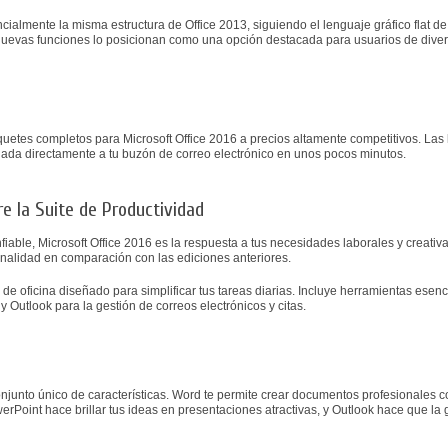
ialmente la misma estructura de Office 2013, siguiendo el lenguaje gráfico flat d
as nuevas funciones lo posicionan como una opción destacada para usuarios de dive
uetes completos para Microsoft Office 2016 a precios altamente competitivos. Las
iada directamente a tu buzón de correo electrónico en unos pocos minutos.
re la Suite de Productividad
iable, Microsoft Office 2016 es la respuesta a tus necesidades laborales y creativ
onalidad en comparación con las ediciones anteriores.
 de oficina diseñado para simplificar tus tareas diarias. Incluye herramientas esen
 Outlook para la gestión de correos electrónicos y citas.
njunto único de características. Word te permite crear documentos profesionales co
erPoint hace brillar tus ideas en presentaciones atractivas, y Outlook hace que la