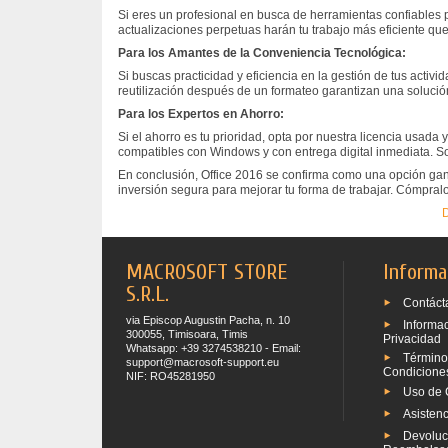
Si eres un profesional en busca de herramientas confiables pa
actualizaciones perpetuas harán tu trabajo más eficiente que
Para los Amantes de la Conveniencia Tecnológica:
Si buscas practicidad y eficiencia en la gestión de tus activid
reutilización después de un formateo garantizan una solución
Para los Expertos en Ahorro:
Si el ahorro es tu prioridad, opta por nuestra licencia usad
compatibles con Windows y con entrega digital inmediata. So
En conclusión, Office 2016 se confirma como una opción gan
inversión segura para mejorar tu forma de trabajar. Cómpralo
D
MACROSOFT STORE
Informa
S.R.L.
Contáct
via Episcop Augustin Pacha, n. 10
Informa
300055, Timisoara, Timis
Privacidad
Whatsapp: +39 3274538210 - Email:
Término
support@macrosoft-support.eu
Condicione
NIF: RO45281950
Uso de 
Asistenc
Devoluc