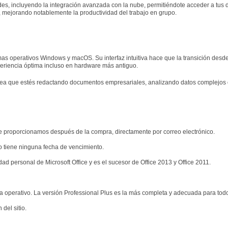
es, incluyendo la integración avanzada con la nube, permitiéndote acceder a tu
 mejorando notablemente la productividad del trabajo en grupo.
mas operativos Windows y macOS. Su interfaz intuitiva hace que la transición desde
periencia óptima incluso en hardware más antiguo.
sea que estés redactando documentos empresariales, analizando datos complejos o
e proporcionamos después de la compra, directamente por correo electrónico.
no tiene ninguna fecha de vencimiento.
dad personal de Microsoft Office y es el sucesor de Office 2013 y Office 2011.
ma operativo. La versión Professional Plus es la más completa y adecuada para todo
del sitio.