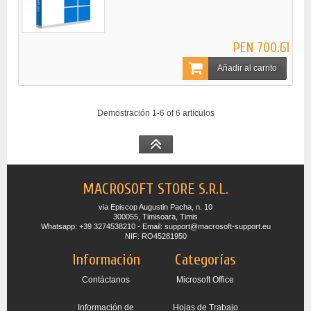
PEN 700.61
Añadir al carrito
Demostración 1-6 of 6 artículos
MACROSOFT STORE S.R.L.
via Episcop Augustin Pacha, n. 10
300055, Timisoara, Timis
Whatsapp: +39 3274538210 - Email: support@macrosoft-support.eu
NIF: RO45281950
Información
Categorías
Contáctanos
Microsoft Office
Información de
Hojas de Trabajo