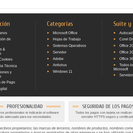
ción
Categorías
Suite y
anos
Microsoft Office
Autocad
ción de
Hojas de Trabajo
Corel D
Sistemas Operativos
Office 2
s &
Servidor
Office 2
s
Adobe
Office 3
Cookies
Antivirus
Todos l
ia Técnica
Microsoft
Windows 11
iones y
Servido
s
 de Pago
gital
PROFESIONALIDAD
SEGURIDAD DE LOS PAGO
os profesionales te indicarán el software
Todos los pagos con tarjeta se realizan
ás adecuado para tus necesidades.
servidor HTTPS seguro y certificad
ctivos propietarios; las marcas de terceros, nombres de productos, nombres com
os propietarios o marcas registradas de otras empresas y se han utilizado con fine