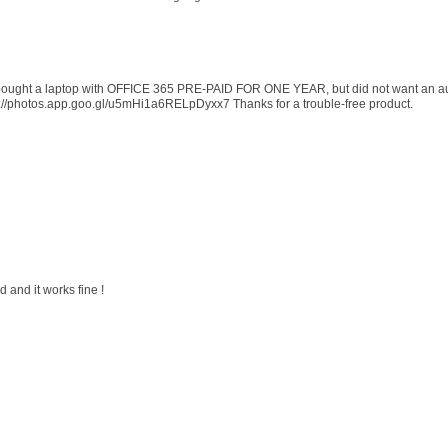
 I bought a laptop with OFFICE 365 PRE-PAID FOR ONE YEAR, but did not want an au
s://photos.app.goo.gl/u5mHi1a6RELpDyxx7 Thanks for a trouble-free product.
 and it works fine !