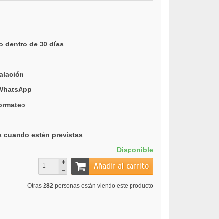
o dentro de 30 días
talación
 WhatsApp
formateo
s cuando estén previstas
Disponible
Añadir al carrito
Otras
282
personas están viendo este producto