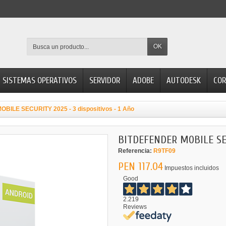
OK
SISTEMAS OPERATIVOS
SERVIDOR
ADOBE
AUTODESK
COR
ILE SECURITY 2025 - 3 dispositivos - 1 Año
BITDEFENDER MOBILE SECU
Referencia:
R9TF09
PEN 117.04
Impuestos incluidos
Good
2.219
Reviews