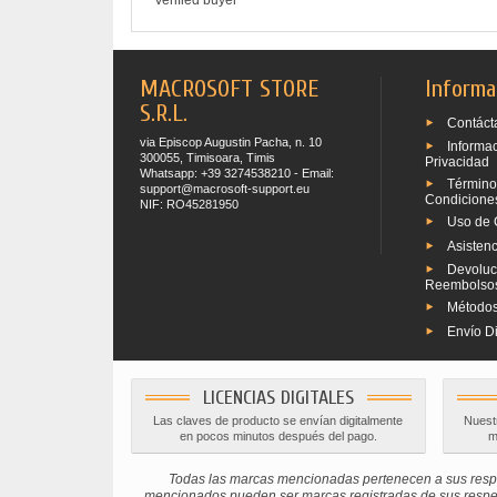
Verified buyer
MACROSOFT STORE
Informa
S.R.L.
Contáct
via Episcop Augustin Pacha, n. 10
Informa
300055, Timisoara, Timis
Privacidad
Whatsapp: +39 3274538210 - Email:
Término
support@macrosoft-support.eu
Condicione
NIF: RO45281950
Uso de 
Asistenc
Devoluc
Reembolso
Métodos
Envío Di
LICENCIAS DIGITALES
Las claves de producto se envían digitalmente
Nuestr
en pocos minutos después del pago.
m
Todas las marcas mencionadas pertenecen a sus respe
mencionados pueden ser marcas registradas de sus respectiv