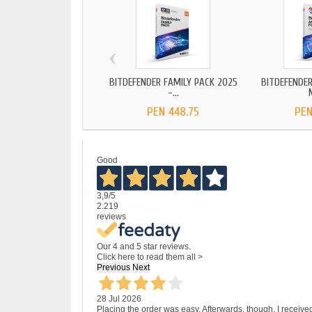
‹
BITDEFENDER FAMILY PACK 2025
BITDEFENDER
-...
PEN 448.75
PEN
Good
3,9
/5
2.219
reviews
Our 4 and 5 star reviews.
Click here to read them all >
Previous
Next
28 Jul 2026
Placing the order was easy. Afterwards, though, I receive