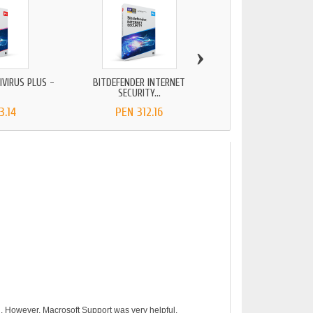
›
IVIRUS PLUS -
BITDEFENDER INTERNET
BITDEFENDER TOTAL 
SECURITY...
2025...
3.14
PEN 312.16
PEN 331.67
on. However, Macrosoft Support was very helpful.