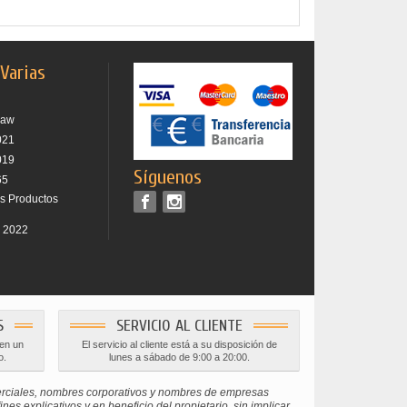
 Varias
raw
021
019
Síguenos
65
os Productos
r 2022
S
SERVICIO AL CLIENTE
 en un
El servicio al cliente está a su disposición de
o.
lunes a sábado de 9:00 a 20:00.
erciales, nombres corporativos y nombres de empresas
s explicativos y en beneficio del propietario, sin implicar