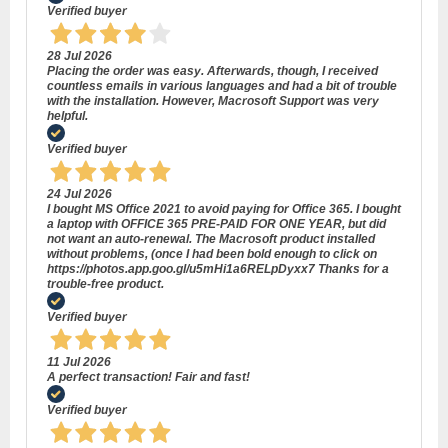
Verified buyer
28 Jul 2026
Placing the order was easy. Afterwards, though, I received
countless emails in various languages and had a bit of trouble
with the installation. However, Macrosoft Support was very
helpful.
Verified buyer
24 Jul 2026
I bought MS Office 2021 to avoid paying for Office 365. I bought
a laptop with OFFICE 365 PRE-PAID FOR ONE YEAR, but did
not want an auto-renewal. The Macrosoft product installed
without problems, (once I had been bold enough to click on
https://photos.app.goo.gl/u5mHi1a6RELpDyxx7 Thanks for a
trouble-free product.
Verified buyer
11 Jul 2026
A perfect transaction! Fair and fast!
Verified buyer