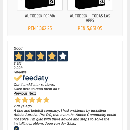
AUTODESK FORMA
AUTODESK - TODAS LAS
AU
APPS
PEN 1,362.25
PEN 5,851.05
Good
3,9
/5
2.228
reviews
Our 4 and 5 star reviews.
Click here to read them all >
Previous
Next
2 days ago
A fine and helpfull company. I had problems by installing
Adobe Acrobat Pro DC, that even the Adobe Community could
not solve. I'm glad with there advice and steps to solve the
installing problem. Joop van der Sluis.