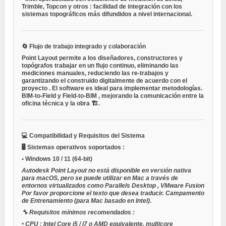
Trimble, Topcon y otros
: facilidad de integración con los
sistemas topográficos más difundidos a nivel internacional.
🔄
Flujo de trabajo integrado y colaboración
Point Layout permite a los diseñadores, constructores y
topógrafos trabajar en un flujo continuo, eliminando las
mediciones manuales, reduciendo las re-trabajos y
garantizando el
construido digitalmente de acuerdo con el
proyecto
. El software es ideal para implementar metodologías.
BIM-to-Field y Field-to-BIM
, mejorando la comunicación entre la
oficina técnica y la obra 🏗️.
💻
Compatibilidad y Requisitos del Sistema
🖥️
Sistemas operativos soportados
:
•
Windows 10 / 11
(64-bit)
Autodesk Point Layout no está disponible en versión nativa
para macOS, pero se puede utilizar en Mac a través de
entornos virtualizados como
Parallels Desktop
,
VMware Fusion
Por favor proporcione el texto que desea traducir.
Campamento
de Entrenamiento
(para Mac basado en Intel).
🔧
Requisitos mínimos recomendados
:
•
CPU
: Intel Core i5 / i7 o AMD equivalente, multicore