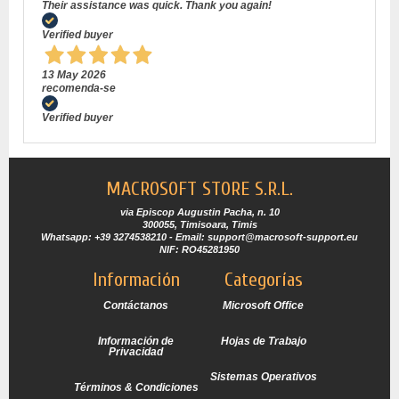
Their assistance was quick. Thank you again!
Verified buyer
13 May 2026
recomenda-se
Verified buyer
MACROSOFT STORE S.R.L.
via Episcop Augustin Pacha, n. 10
300055, Timisoara, Timis
Whatsapp: +39 3274538210 - Email: support@macrosoft-support.eu
NIF: RO45281950
Información
Categorías
Contáctanos
Microsoft Office
Información de
Hojas de Trabajo
Privacidad
Sistemas Operativos
Términos & Condiciones