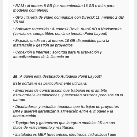
•
RAM
: al menos 8 GB (se recomiendan 16 GB o más para
modelos complejos)
•
GPU
: tarjeta de video compatible con DirectX 11, mínimo 2 GB
VRAM
•
Software requerido
: Autodesk Revit, AutoCAD o Navisworks
(versiones compatibles con la extensión Point Layout)
•
Espacio en disco
: al menos 10 GB disponibles para la
instalación y gestión de proyectos
•
Conexión a Internet
: solicitud para la activación y
actualizaciones de la licencia ☁️
👥
¿A quién está destinado Autodesk Point Layout?
Este software es particularmente útil para:
•
Empresas de construcción
que trabajan en el ámbito
estructural e instalaciones, y necesitan rastreos precisos en el
campo
•
Diseñadores y estudios técnicos
que trabajan en proyectos
BIM y quieren garantizar la alineación entre el modelo y la
construcción
•
Topógrafos y geómetras
que integran modelos 3D en sus
flujos de relevamiento y restitución
•
Instaladores MEP
(mecánicos, eléctricos, hidráulicos) que