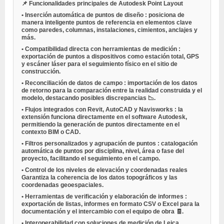
📌
Funcionalidades principales de Autodesk Point Layout
•
Inserción automática de puntos de diseño
: posiciona de
manera inteligente puntos de referencia en elementos clave
como paredes, columnas, instalaciones, cimientos, anclajes y
más.
•
Compatibilidad directa con herramientas de medición
:
exportación de puntos a dispositivos como
estación total, GPS
y escáner láser
para el seguimiento físico en el sitio de
construcción.
•
Reconciliación de datos de campo
: importación de los datos
de retorno para la comparación entre la realidad construida y el
modelo, destacando posibles discrepancias 📉.
•
Flujos integrados con Revit, AutoCAD y Navisworks
: la
extensión funciona directamente en el software Autodesk,
permitiendo la generación de puntos directamente en el
contexto BIM o CAD.
•
Filtros personalizados y agrupación de puntos
: catalogación
automática de puntos por disciplina, nivel, área o fase del
proyecto, facilitando el seguimiento en el campo.
•
Control de los niveles de elevación y coordenadas reales
Garantiza la coherencia de los datos topográficos y las
coordenadas geoespaciales.
•
Herramientas de verificación y elaboración de informes
:
exportación de listas, informes en formato CSV o Excel para la
documentación y el intercambio con el equipo de obra 🧾.
•
Interoperabilidad con soluciones de medición de Leica,