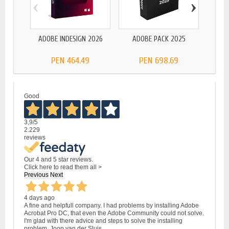
‹
›
ADOBE
ADOBE INDESIGN 2026
ADOBE PACK 2025
PEN 464.49
PEN 698.69
Good
3,9
/5
2.229
reviews
Our 4 and 5 star reviews.
Click here to read them all >
Previous
Next
4 days ago
A fine and helpfull company. I had problems by installing Adobe
Acrobat Pro DC, that even the Adobe Community could not solve.
I'm glad with there advice and steps to solve the installing
problem. Joop van der Sluis.