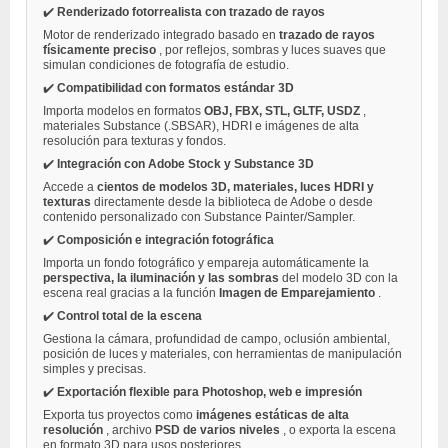
✔️
Renderizado fotorrealista con trazado de rayos
Motor de renderizado integrado basado en
trazado de rayos
físicamente preciso
, por reflejos, sombras y luces suaves que
simulan condiciones de fotografía de estudio.
✔️
Compatibilidad con formatos estándar 3D
Importa modelos en formatos
OBJ, FBX, STL, GLTF, USDZ
,
materiales Substance (.SBSAR), HDRI e imágenes de alta
resolución para texturas y fondos.
✔️
Integración con Adobe Stock y Substance 3D
Accede a
cientos de modelos 3D, materiales, luces HDRI y
texturas
directamente desde la biblioteca de Adobe o desde
contenido personalizado con Substance Painter/Sampler.
✔️
Composición e integración fotográfica
Importa un fondo fotográfico y empareja automáticamente la
perspectiva, la iluminación y las sombras
del modelo 3D con la
escena real gracias a la función
Imagen de Emparejamiento
.
✔️
Control total de la escena
Gestiona la cámara, profundidad de campo, oclusión ambiental,
posición de luces y materiales, con herramientas de manipulación
simples y precisas.
✔️
Exportación flexible para Photoshop, web e impresión
Exporta tus proyectos como
imágenes estáticas de alta
resolución
, archivo
PSD de varios niveles
, o exporta la escena
en formato 3D para usos posteriores.