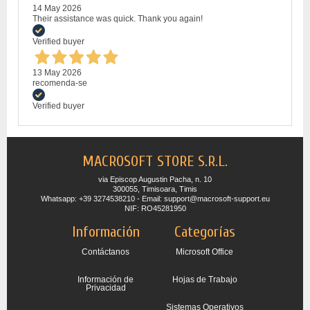
14 May 2026
Their assistance was quick. Thank you again!
Verified buyer
13 May 2026
recomenda-se
Verified buyer
MACROSOFT STORE S.R.L.
via Episcop Augustin Pacha, n. 10
300055, Timisoara, Timis
Whatsapp: +39 3274538210 - Email: support@macrosoft-support.eu
NIF: RO45281950
Información
Categorías
Contáctanos
Microsoft Office
Información de
Hojas de Trabajo
Privacidad
Sistemas Operativos