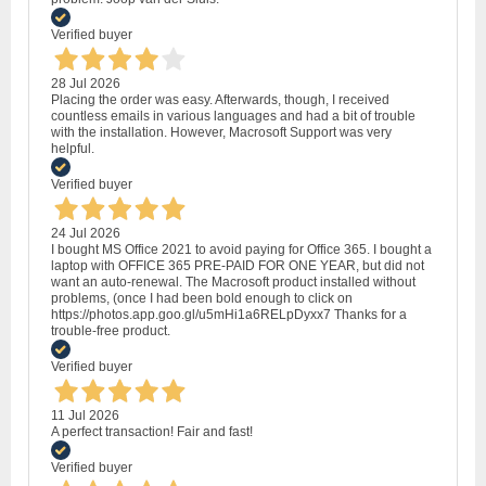
Verified buyer
28 Jul 2026
Placing the order was easy. Afterwards, though, I received
countless emails in various languages and had a bit of trouble
with the installation. However, Macrosoft Support was very
helpful.
Verified buyer
24 Jul 2026
I bought MS Office 2021 to avoid paying for Office 365. I bought a
laptop with OFFICE 365 PRE-PAID FOR ONE YEAR, but did not
want an auto-renewal. The Macrosoft product installed without
problems, (once I had been bold enough to click on
https://photos.app.goo.gl/u5mHi1a6RELpDyxx7 Thanks for a
trouble-free product.
Verified buyer
11 Jul 2026
A perfect transaction! Fair and fast!
Verified buyer