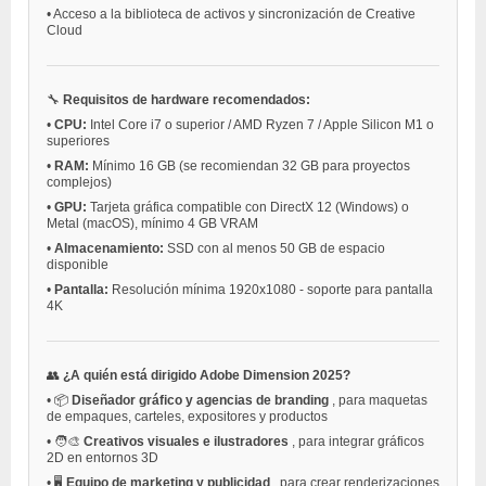
•
Acceso a la biblioteca de activos y sincronización de Creative
Cloud
🔧
Requisitos de hardware recomendados:
•
CPU:
Intel Core i7 o superior / AMD Ryzen 7 / Apple Silicon M1 o
superiores
•
RAM:
Mínimo 16 GB (se recomiendan 32 GB para proyectos
complejos)
•
GPU:
Tarjeta gráfica compatible con DirectX 12 (Windows) o
Metal (macOS), mínimo 4 GB VRAM
•
Almacenamiento:
SSD con al menos 50 GB de espacio
disponible
•
Pantalla:
Resolución mínima 1920x1080 - soporte para pantalla
4K
👥
¿A quién está dirigido Adobe Dimension 2025?
•
📦
Diseñador gráfico y agencias de branding
, para maquetas
de empaques, carteles, expositores y productos
•
🧑‍🎨
Creativos visuales e ilustradores
, para integrar gráficos
2D en entornos 3D
•
🖥️
Equipo de marketing y publicidad
, para crear renderizaciones