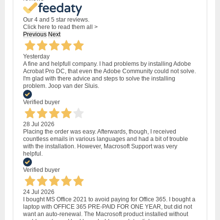
Our 4 and 5 star reviews.
Click here to read them all >
Previous
Next
Yesterday
A fine and helpfull company. I had problems by installing Adobe
Acrobat Pro DC, that even the Adobe Community could not solve.
I'm glad with there advice and steps to solve the installing
problem. Joop van der Sluis.
Verified buyer
28 Jul 2026
Placing the order was easy. Afterwards, though, I received
countless emails in various languages and had a bit of trouble
with the installation. However, Macrosoft Support was very
helpful.
Verified buyer
24 Jul 2026
I bought MS Office 2021 to avoid paying for Office 365. I bought a
laptop with OFFICE 365 PRE-PAID FOR ONE YEAR, but did not
want an auto-renewal. The Macrosoft product installed without