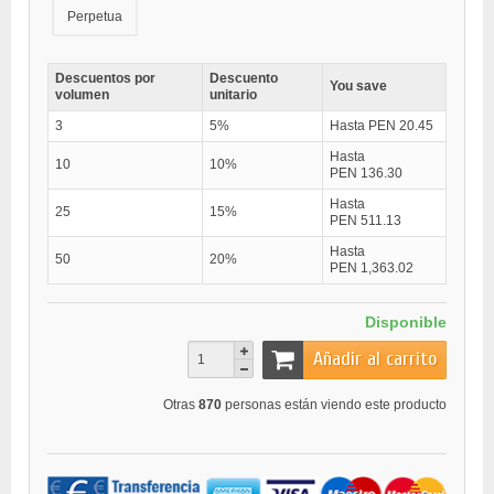
Perpetua
Descuentos por
Descuento
You save
volumen
unitario
3
5%
Hasta PEN 20.45
Hasta
10
10%
PEN 136.30
Hasta
25
15%
PEN 511.13
Hasta
50
20%
PEN 1,363.02
Disponible
Añadir al carrito
Otras
870
personas están viendo este producto