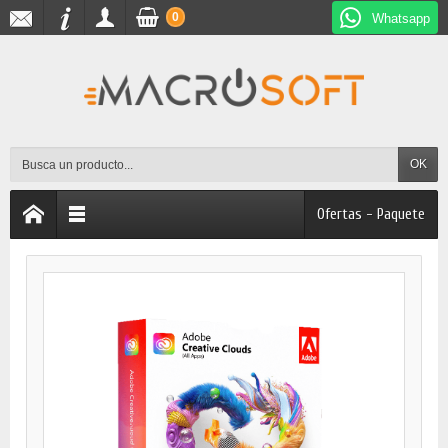
0
Whatsapp
OK
Ofertas - Paquete