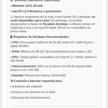
💻
Sistemas Operativos Soportados:
•
Windows 10/11 (64-bit)
•
macOS 12.0 Monterey o posteriores
⚠️ Algunos programas de la suite (como Adobe XD o Animate)
no
están disponibles para Linux
Sin embargo, es posible
virtualizarlos a través de
Parallels Desktop
o software similar en
máquinas Linux o en macOS Apple Silicon no compatibles de
forma nativa.
🖥️
Requisitos de Hardware Recomendados:
•
CPU:
Procesador multicore de 64 bits (Intel i5/i7, AMD Ryzen o
Apple M1/M2)
•
RAM:
Mínimo 16 GB (32 GB recomendados para video y 3D)
•
GPU:
Tarjeta gráfica compatible con DirectX 12 / Metal, mínimo 4
GB VRAM
•
Almacenamiento:
SSD con al menos 20 GB de espacio libre
(mejor si son 100 GB)
•
Pantalla:
Resolución mínima 1920x1080
📶
Conexión a Internet requerida para:
•
Activación del software
•
Acceso a los servicios en la nube
•
Descarga de actualizaciones