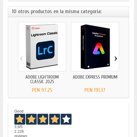
10 otros productos en la misma categoría:
‹
›
ADOBE LIGHTROOM
ADOBE EXPRESS PREMIUM
ADOBE
CLASSIC 2025
PEN 97.25
PEN 191.37
Good
3,9
/5
2.226
reviews