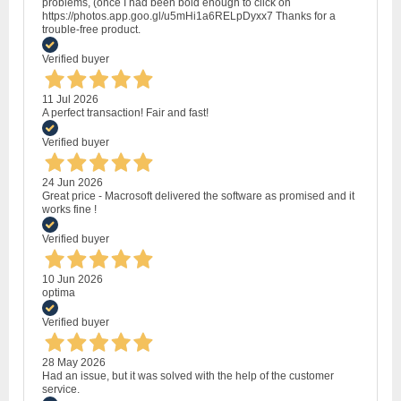
problems, (once I had been bold enough to click on
https://photos.app.goo.gl/u5mHi1a6RELpDyxx7 Thanks for a
trouble-free product.
Verified buyer
11 Jul 2026
A perfect transaction! Fair and fast!
Verified buyer
24 Jun 2026
Great price - Macrosoft delivered the software as promised and it
works fine !
Verified buyer
10 Jun 2026
optima
Verified buyer
28 May 2026
Had an issue, but it was solved with the help of the customer
service.