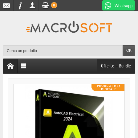
0
Whatsapp
OK
Offerte - Bundle