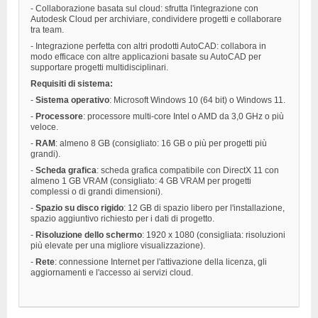
- Collaborazione basata sul cloud: sfrutta l'integrazione con
Autodesk Cloud per archiviare, condividere progetti e collaborare
tra team.
- Integrazione perfetta con altri prodotti AutoCAD: collabora in
modo efficace con altre applicazioni basate su AutoCAD per
supportare progetti multidisciplinari.
Requisiti di sistema:
-
Sistema operativo
: Microsoft Windows 10 (64 bit) o ​​Windows 11.
-
Processore
: processore multi-core Intel o AMD da 3,0 GHz o più
veloce.
-
RAM
: almeno 8 GB (consigliato: 16 GB o più per progetti più
grandi).
-
Scheda grafica
: scheda grafica compatibile con DirectX 11 con
almeno 1 GB VRAM (consigliato: 4 GB VRAM per progetti
complessi o di grandi dimensioni).
-
Spazio su disco rigido
: 12 GB di spazio libero per l'installazione,
spazio aggiuntivo richiesto per i dati di progetto.
-
Risoluzione dello schermo
: 1920 x 1080 (consigliata: risoluzioni
più elevate per una migliore visualizzazione).
-
Rete
: connessione Internet per l'attivazione della licenza, gli
aggiornamenti e l'accesso ai servizi cloud.