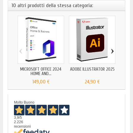
10 altri prodotti della stessa categoria:
‹
›
MICR
MICROSOFT OFFICE 2024
ADOBE ILLUSTRATOR 2025
HOME AND...
149,00 €
24,90 €
Molto Buono
3,9
/5
2.226
recensioni