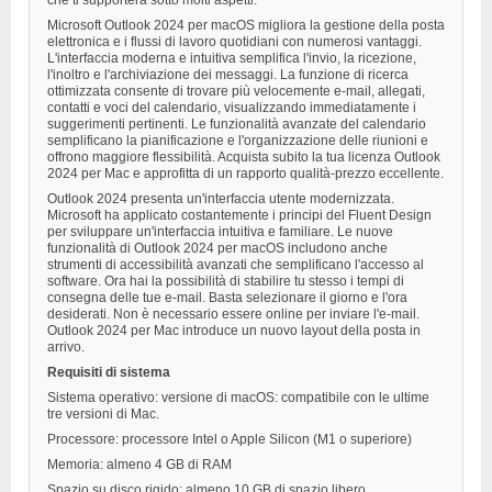
che ti supporterà sotto molti aspetti.
Microsoft Outlook 2024 per macOS migliora la gestione della posta
elettronica e i flussi di lavoro quotidiani con numerosi vantaggi.
L'interfaccia moderna e intuitiva semplifica l'invio, la ricezione,
l'inoltro e l'archiviazione dei messaggi. La funzione di ricerca
ottimizzata consente di trovare più velocemente e-mail, allegati,
contatti e voci del calendario, visualizzando immediatamente i
suggerimenti pertinenti. Le funzionalità avanzate del calendario
semplificano la pianificazione e l'organizzazione delle riunioni e
offrono maggiore flessibilità. Acquista subito la tua licenza Outlook
2024 per Mac e approfitta di un rapporto qualità-prezzo eccellente.
Outlook 2024 presenta un'interfaccia utente modernizzata.
Microsoft ha applicato costantemente i principi del Fluent Design
per sviluppare un'interfaccia intuitiva e familiare. Le nuove
funzionalità di Outlook 2024 per macOS includono anche
strumenti di accessibilità avanzati che semplificano l'accesso al
software. Ora hai la possibilità di stabilire tu stesso i tempi di
consegna delle tue e-mail. Basta selezionare il giorno e l'ora
desiderati. Non è necessario essere online per inviare l'e-mail.
Outlook 2024 per Mac introduce un nuovo layout della posta in
arrivo.
Requisiti di sistema
Sistema operativo: versione di macOS: compatibile con le ultime
tre versioni di Mac.
Processore: processore Intel o Apple Silicon (M1 o superiore)
Memoria: almeno 4 GB di RAM
Spazio su disco rigido: almeno 10 GB di spazio libero