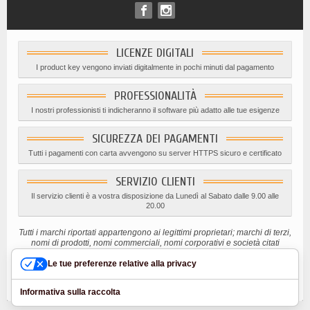
LICENZE DIGITALI
I product key vengono inviati digitalmente in pochi minuti dal pagamento
PROFESSIONALITÀ
I nostri professionisti ti indicheranno il software più adatto alle tue esigenze
SICUREZZA DEI PAGAMENTI
Tutti i pagamenti con carta avvengono su server HTTPS sicuro e certificato
SERVIZIO CLIENTI
Il servizio clienti è a vostra disposizione da Lunedì al Sabato dalle 9.00 alle
20.00
Tutti i marchi riportati appartengono ai legittimi proprietari; marchi di terzi,
nomi di prodotti, nomi commerciali, nomi corporativi e società citati
possono essere marchi di proprietà dei rispettivi titolari o marchi registrati
d’altre società e sono stati utilizzati a puro scopo esplicativo ed a
Le tue preferenze relative alla privacy
beneficio del possessore, senza alcun fine di violazione dei diritti di
Copyright vigenti.
Informativa sulla raccolta