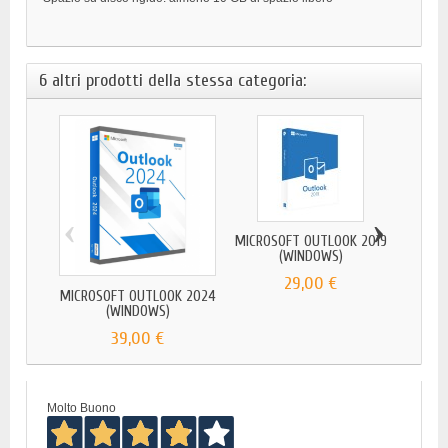
6 altri prodotti della stessa categoria:
‹
›
MICROSOFT OUTLOOK 2019
MICRO
(WINDOWS)
29,00 €
MICROSOFT OUTLOOK 2024
(WINDOWS)
39,00 €
Molto Buono