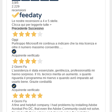
3,9
/5
2.229
recensioni
Le nostre recensioni a 4 e 5 stelle.
Clicca qui per leggerle tutte >
Precedente
Successivo
Oggi
Purtroppo Microsoft mi continua a indicare che la mia licenza e
oltre il numero massimo consentito.....
Acquirente verificato
2 Giorni Fa
L'assistenza è stata essenziale, gentilezza, professionalità mi
hanno sorpreso. Il Vs. tecnico merita un aumento. x quanto
riguarda il programma mi riservo x quando avrò imparato ad
usarlo bene. Grazie cordialità
Acquirente verificato
4 Giorni Fa
A fine and helpfull company. I had problems by installing Adobe
Acrobat Pro DC, that even the Adobe Community could not solve.