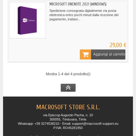
MICROSOFT ONENOTE 2021 (WINDOWS)
Spedizione consegnata digitalmente via posta
elettronica entro pochi minuti dalla ricezione del
pagamento, trattasi...
29,00 €
Aggiungi al carrello
Mostra 1-4 del 4 prodotto(i)
MACROSOFT STORE S.R.L.
via Episcop Augustin Pacha, n. 10
300055, Timisoara, Timis
Whatsapp: +39 3274538210 - Email: support@macrosoft-support.eu
P.IVA: RO45281950