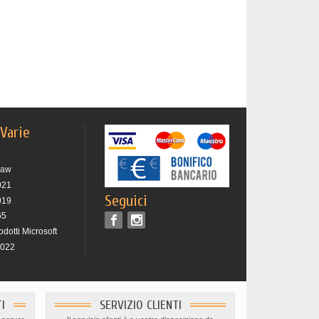
 Varie
raw
021
Seguici
019
65
rodotti Microsoft
2022
I
SERVIZIO CLIENTI