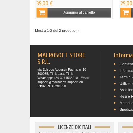
39,00 €
29,00
Aggiungi al carrello
Mostra 1-2 del 2 prodotto(i)
MACROSOFT STORE
Informa
S.R.L.
Contatta
via Episcop Augustin Pacha, n. 10
Informat
300055, Timisoara, Timis
Termini 
Whatsapp: +39 3274538210 - Email:
support@macrosoft-support.eu
Utilizzo
P.IVA: RO45281950
Assiste
Resi e 
Metodi 
Spedizio
LICENZE DIGITALI