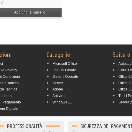
 €
Aggiungi al carrello
zioni
Categorie
Suite e
ci
Microsoft Office
Autocad
iva Privacy
Fogli di Lavoro
Corel D
& Condizioni
Sistemi Operativi
Office 2
 dei Cookies
Server
Office 2
nza Tecnica
Adobe
Office 3
Rimborsi
Antivirus
Tutti i P
di Pagamento
Windows 11
Server 
ne Digitale
PROFESSIONALITÀ
SICUREZZA DEI PAGAMENT