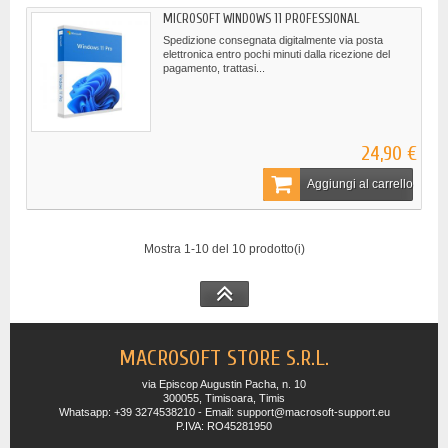
MICROSOFT WINDOWS 11 PROFESSIONAL
Spedizione consegnata digitalmente via posta
elettronica entro pochi minuti dalla ricezione del
pagamento, trattasi...
24,90 €
Aggiungi al carrello
Mostra 1-10 del 10 prodotto(i)
MACROSOFT STORE S.R.L.
via Episcop Augustin Pacha, n. 10
300055, Timisoara, Timis
Whatsapp: +39 3274538210 - Email: support@macrosoft-support.eu
P.IVA: RO45281950