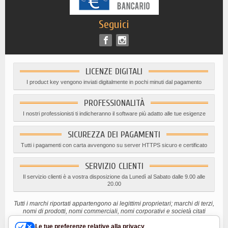
Seguici
LICENZE DIGITALI
I product key vengono inviati digitalmente in pochi minuti dal pagamento
PROFESSIONALITÀ
I nostri professionisti ti indicheranno il software più adatto alle tue esigenze
SICUREZZA DEI PAGAMENTI
Tutti i pagamenti con carta avvengono su server HTTPS sicuro e certificato
SERVIZIO CLIENTI
Il servizio clienti è a vostra disposizione da Lunedì al Sabato dalle 9.00 alle
20.00
Tutti i marchi riportati appartengono ai legittimi proprietari; marchi di terzi,
nomi di prodotti, nomi commerciali, nomi corporativi e società citati
possono essere marchi di proprietà dei rispettivi titolari o marchi registrati
d’altre società e sono stati utilizzati a puro scopo esplicativo ed a
Le tue preferenze relative alla privacy