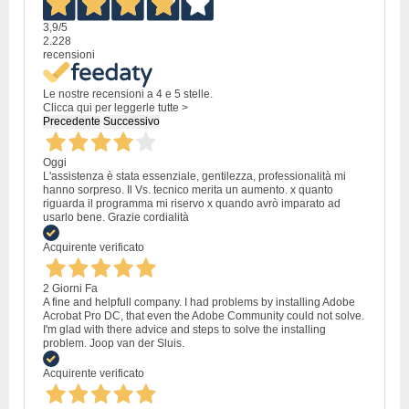
3,9
/5
2.228
recensioni
Le nostre recensioni a 4 e 5 stelle.
Clicca qui per leggerle tutte >
Precedente
Successivo
Oggi
L'assistenza è stata essenziale, gentilezza, professionalità mi
hanno sorpreso. Il Vs. tecnico merita un aumento. x quanto
riguarda il programma mi riservo x quando avrò imparato ad
usarlo bene. Grazie cordialità
Acquirente verificato
2 Giorni Fa
A fine and helpfull company. I had problems by installing Adobe
Acrobat Pro DC, that even the Adobe Community could not solve.
I'm glad with there advice and steps to solve the installing
problem. Joop van der Sluis.
Acquirente verificato