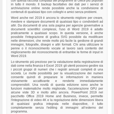
con questa raccolta compatta dei programmi di Office più popolari
in tutto il mondo. Il backup facoltativo dei dati per i servizi di
archiviazione online rende possibile anche la condivisione di
contenuti di qualsiasi tipo con colleghi e amici senza problemi.
Word anche nel 2019 è ancora lo strumento migliore per creare,
rivedere e stampare documenti di qualsiasi tipo o condividerli ad
altri. Da documenti di una sola pagina per agenzie governative a
documenti scientifici complessi, l'uso di Word 2019 è adatto
praticamente a qualsiasi scopo. In questa versione, è anche
possibile l'integrazione di grafica SVG possibile da modificare
nelle dimensioni, che rende molto più facile la gestione di grandi
immagini, fotografie, disegni e altri formati. Chi ama utilizzare le
penne o il riconoscimento vocale al lavoro sarà contento del
miglioramento del riconoscimento di entrambe le forme di input in
Word 2019.
Lo strumento più prezioso per la valutazione della registrazione di
dati come nella finanza è Excel 2019: gli utenti possono gestire sia
i piccoli gruppi di numeri che i registri annuali completi di una
società. Le molte possibilità per la visualizzazione dei numeri
consente quindi di preparare le informazioni in maniera
visivamente accattivante e renderle immediatamente
comprensibili. Una novità di questa edizione sono anche le
funzioni matematiche molto migliorate, l'accelerazione GPU per
alcune viste 3D e molto altro ancora. PowerPoint 2019 nel
pacchetto Office 2019 Home and Business, invece, permette
l'integrazione di video 4K e la regolazione delle dimensioni libera
di qualsiasi grafica integrata nelle diapositive, il tutto
completamente senza l'editing di immagini all’esterno del
programma.