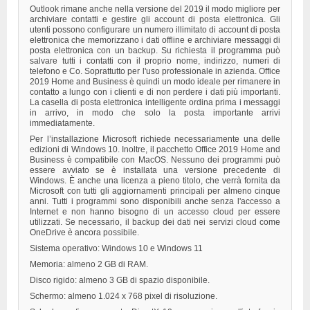
Outlook rimane anche nella versione del 2019 il modo migliore per
archiviare contatti e gestire gli account di posta elettronica. Gli
utenti possono configurare un numero illimitato di account di posta
elettronica che memorizzano i dati offline e archiviare messaggi di
posta elettronica con un backup. Su richiesta il programma può
salvare tutti i contatti con il proprio nome, indirizzo, numeri di
telefono e Co. Soprattutto per l'uso professionale in azienda. Office
2019 Home and Business è quindi un modo ideale per rimanere in
contatto a lungo con i clienti e di non perdere i dati più importanti.
La casella di posta elettronica intelligente ordina prima i messaggi
in arrivo, in modo che solo la posta importante arrivi
immediatamente.
Per l’installazione Microsoft richiede necessariamente una delle
edizioni di Windows 10. Inoltre, il pacchetto Office 2019 Home and
Business è compatibile con MacOS. Nessuno dei programmi può
essere avviato se è installata una versione precedente di
Windows. È anche una licenza a pieno titolo, che verrà fornita da
Microsoft con tutti gli aggiornamenti principali per almeno cinque
anni. Tutti i programmi sono disponibili anche senza l'accesso a
Internet e non hanno bisogno di un accesso cloud per essere
utilizzati. Se necessario, il backup dei dati nei servizi cloud come
OneDrive è ancora possibile.
Sistema operativo: Windows 10 e Windows 11
Memoria: almeno 2 GB di RAM.
Disco rigido: almeno 3 GB di spazio disponibile.
Schermo: almeno 1.024 x 768 pixel di risoluzione.