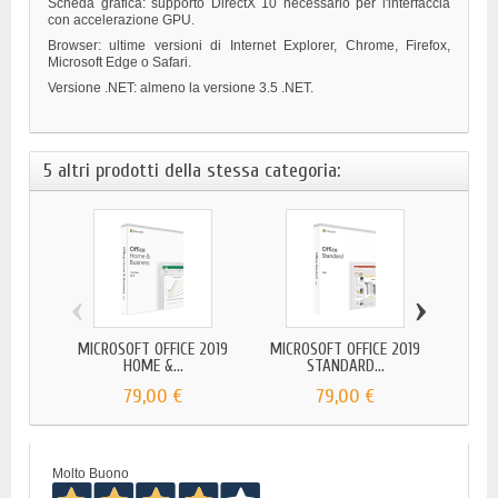
Scheda grafica: supporto DirectX 10 necessario per l'interfaccia
con accelerazione GPU.
Browser: ultime versioni di Internet Explorer, Chrome, Firefox,
Microsoft Edge o Safari.
Versione .NET: almeno la versione 3.5 .NET.
5 altri prodotti della stessa categoria:
‹
›
MICROSOFT OFFICE 2019
MICROSOFT OFFICE 2019
MICR
HOME &...
STANDARD...
79,00 €
79,00 €
Molto Buono