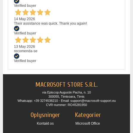
Verified buyer
14 May 2026
Their assistance was quick. Thank you again!
Verified buyer
13 May 2026
recomenda-se
Verified buyer
MACROSOFT STORE S.R.L.
via Episcop Augustin Pacha, n. 10
300055, Timisoara, Timis
Whatsapp: +39 3274538210 - Email: support@macrosoft-support.eu
CVR-nummer: RO45281950
Oplysninger
Kategorier
Kontakt os
Microsoft Office