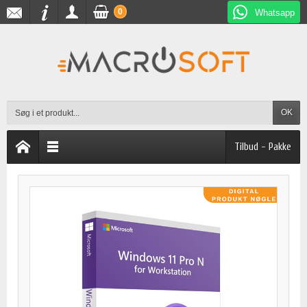
0
Whatsapp
OK
Tilbud - Pakke