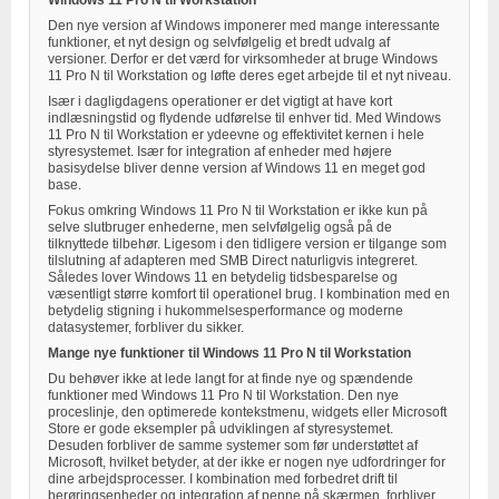
Windows 11 Pro N til Workstation
Den nye version af Windows imponerer med mange interessante
funktioner, et nyt design og selvfølgelig et bredt udvalg af
versioner. Derfor er det værd for virksomheder at bruge Windows
11 Pro N til Workstation og løfte deres eget arbejde til et nyt niveau.
Især i dagligdagens operationer er det vigtigt at have kort
indlæsningstid og flydende udførelse til enhver tid. Med Windows
11 Pro N til Workstation er ydeevne og effektivitet kernen i hele
styresystemet. Især for integration af enheder med højere
basisydelse bliver denne version af Windows 11 en meget god
base.
Fokus omkring Windows 11 Pro N til Workstation er ikke kun på
selve slutbruger enhederne, men selvfølgelig også på de
tilknyttede tilbehør. Ligesom i den tidligere version er tilgange som
tilslutning af adapteren med SMB Direct naturligvis integreret.
Således lover Windows 11 en betydelig tidsbesparelse og
væsentligt større komfort til operationel brug. I kombination med en
betydelig stigning i hukommelsesperformance og moderne
datasystemer, forbliver du sikker.
Mange nye funktioner til Windows 11 Pro N til Workstation
Du behøver ikke at lede langt for at finde nye og spændende
funktioner med Windows 11 Pro N til Workstation. Den nye
proceslinje, den optimerede kontekstmenu, widgets eller Microsoft
Store er gode eksempler på udviklingen af styresystemet.
Desuden forbliver de samme systemer som før understøttet af
Microsoft, hvilket betyder, at der ikke er nogen nye udfordringer for
dine arbejdsprocesser. I kombination med forbedret drift til
berøringsenheder og integration af penne på skærmen, forbliver