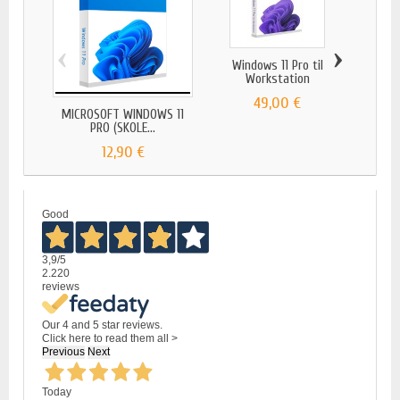
‹
›
Windows 11 Pro til
Windo
Workstation
49,00 €
MICROSOFT WINDOWS 11
PRO (SKOLE...
12,90 €
Good
3,9
/5
2.220
reviews
Our 4 and 5 star reviews.
Click here to read them all >
Previous
Next
Today