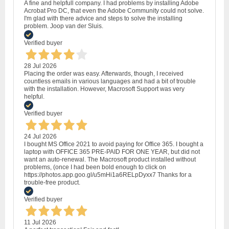
A fine and helpfull company. I had problems by installing Adobe
Acrobat Pro DC, that even the Adobe Community could not solve.
I'm glad with there advice and steps to solve the installing
problem. Joop van der Sluis.
Verified buyer
28 Jul 2026
Placing the order was easy. Afterwards, though, I received
countless emails in various languages and had a bit of trouble
with the installation. However, Macrosoft Support was very
helpful.
Verified buyer
24 Jul 2026
I bought MS Office 2021 to avoid paying for Office 365. I bought a
laptop with OFFICE 365 PRE-PAID FOR ONE YEAR, but did not
want an auto-renewal. The Macrosoft product installed without
problems, (once I had been bold enough to click on
https://photos.app.goo.gl/u5mHi1a6RELpDyxx7 Thanks for a
trouble-free product.
Verified buyer
11 Jul 2026