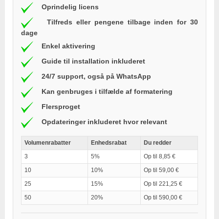
Oprindelig licens
Tilfreds eller pengene tilbage inden for 30
dage
Enkel aktivering
Guide til installation inkluderet
24/7 support, også på WhatsApp
Kan genbruges i tilfælde af formatering
Flersproget
Opdateringer inkluderet hvor relevant
Volumenrabatter
Enhedsrabat
Du redder
3
5%
Op til 8,85 €
10
10%
Op til 59,00 €
25
15%
Op til 221,25 €
50
20%
Op til 590,00 €