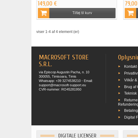
149,00 €
79,00
Tilføj til kurv
viser 1-4 af 4 element (er)
MACROSOFT STORE
Oplysni
S.R.L.
Kontakt
via Episcop Augustin Pacha, n. 10
Privatliv
300055, Timisoara, Timis
Vilkår &
Whatsapp: +39 3274538210 - Email:
support@macrosoft-support.eu
Brug af
CVR-nummer: RO45281950
Teknisk
Returne
Refunderin
Betalin
Digital 
DIGITALE LICENSER