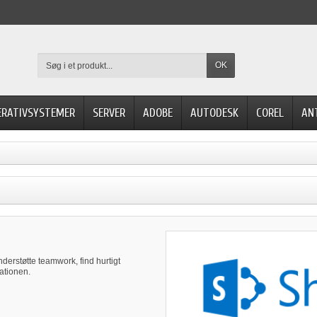
OK
ERATIVSYSTEMER
SERVER
ADOBE
AUTODESK
COREL
AN
nderstøtte teamwork, find hurtigt
ationen.