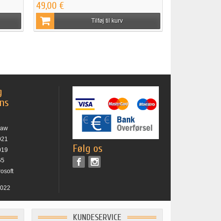
49,00 €
Tilføj til kurv
g
ons
raw
021
Følg os
019
65
rosoft
2022
KUNDESERVICE