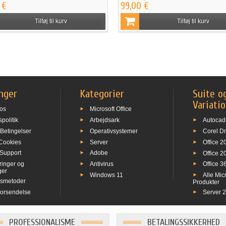
 €
99,00 €
Tilføj til kurv
Tilføj til kurv
nger
Kategorier
Suite o
Variati
 os
Microsoft Office
spolitik
Arbejdsark
Autocad
 Betingelser
Operativsystemer
Corel D
 Cookies
Server
Office 2
 Support
Adobe
Office 2
ringer og
Antivirus
Office 3
ger
Windows 11
Alle Mic
gsmetoder
Produkter
Forsendelse
Server 
PROFESSIONALISME
BETALINGSSIKKERHED