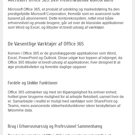
Microsoft Office 365, et produkt af udvikling og markedsføring fra den
prestigefyldte Microsoft Corporation, fremstår som en avanceret suite
baseret på abonnement. Dette kontorekosystem, rettet mod både
erhvervslivet og private brugere, går ud over de klassiske applikationer
som Word og Excel, og tilbyder et bredt udvalg af værktøjer.
De Væsentlige Værktøjer af Office 365
Kernen i Office 365 er de grundlæggende applikationer som Word,
Excel, PowerPoint og Outlook. Disse udgør kun toppen af isbjerget, da
Office 365 tilbyder et bredt udvalg af applikationer, hver designet til at
øge produktiviteten og forenkle daglige opgaver.
Fordele og Unikke Funktioner
Office 365 udmærker sig med sin tilgængelighed fra enhver enhed,
hvilket giver brugerne mulighed for at arbejde fleksibelt, uanset hvor de
er. Samarbejde i realtid er muligt med værktøjer som SharePoint og
Teams, mens avancerede sikkerhedsfunktioner sikrer beskyttelsen af
følsomme data.
Brug i Erhvervsmæssig og Professionel Sammenhæng