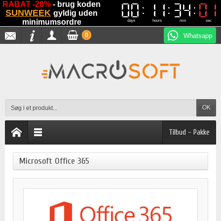
RABAT -20%
- brug koden
00
00
11
11
34
34
01
01
SUNWEEK
gyldig uden
minimumsordre
days
hours
min
sec
0
Whatsapp
OK
Tilbud - Pakke
Microsoft Office 365