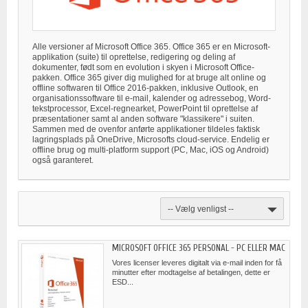
Alle versioner af Microsoft Office 365. Office 365 er en Microsoft-
applikation (suite) til oprettelse, redigering og deling af
dokumenter, født som en evolution i skyen i Microsoft Office-
pakken. Office 365 giver dig mulighed for at bruge alt online og
offline softwaren til Office 2016-pakken, inklusive Outlook, en
organisationssoftware til e-mail, kalender og adressebog, Word-
tekstprocessor, Excel-regnearket, PowerPoint til oprettelse af
præsentationer samt al anden software "klassikere" i suiten.
Sammen med de ovenfor anførte applikationer tildeles faktisk
lagringsplads på OneDrive, Microsofts cloud-service. Endelig er
offline brug og multi-platform support (PC, Mac, iOS og Android)
også garanteret.
-- Vælg venligst --
MICROSOFT OFFICE 365 PERSONAL - PC ELLER MAC
Vores licenser leveres digitalt via e-mail inden for få
minutter efter modtagelse af betalingen, dette er
ESD...