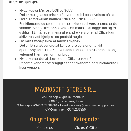
Brugerne spørger:
Hvad koster Microsoft Office 365?
Det er muligt at se prisen på hver enkelt i beskrivelsen på siden.
Hvad er forskellen mellem Office og Office 365?
Funktionerne og programmerne inkluderet i versionerne er de
samme. Med Office 365 leveres en konto til at logge ind og er
gyldig i 12 måneder, mens alle andre versioner af Office kan
aktiveres ved hjælp af en produkt nøgle.
Hvilken Office-pakke er bedst at købe?
Det er først nødvendigt at kontrollere versionen af dit
operativsystem. Pro Plus-versionen er den mest komplette og
velegnet til enhver form for brug.
Hvad koster det at downloade Office-pakken?
Priserne varierer afhængigt af egenskaberne og funktionerne i
hver version.
MACROSOFT STORE S.R.L.
via Episcop Augustin Pacha, n. 10
300055, Timisoara, Timis
Whatsapp: +39 3274538210 - Email: support@macrosoft-support.eu
CVR-nummer: RO45281950
Oplysninger
Kategorier
Kontakt os
Microsoft Office