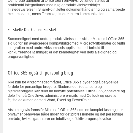
Den brede adoption af Office 365 i erhvervslivet understøttes af
problemfri integrationer med nøgleproduktivitetsværktøjer.
Tilstedeværelsen i SharePoint letter dokumenthåndtering og samarbejde
mellem teams, mens Teams optimerer intern kommunikation.
Forskelle Der Gør en Forskel
Sammenlignet med andre produktivitetssuiter, skiller Microsoft Office 365
sig ud for sin avancerede kompatibilitet med Microsoft-filformater og fejlfri
integration med andre virksomhedsapplikationer. I forhold til
konkurrerende løsninger, er det kendetegnet ved dets alsidighed og
brugervenlighed.
Office 365 også til personlig brug
Ikke kun for virksomhedsområdet, Office 365 tilbyder også betydelige
fordele for personlige brugere. Studerende, freelancere og
hjemmebrugere kan fuldt ud udnytte potentialet i Office 365, opbevare og
dele filer på OneDrive, administrere e-mails med Outlook og oprette
fejlfrie dokumenter med Word, Excel og PowerPoint.
Afslutningsvis fremstår Microsoft Office 365 som en komplet løsning, der
omfavner behovene både inden for det professionelle og det personlige
område, hvilket garanterer en intuitiv og effektiv brugeroplevelse.