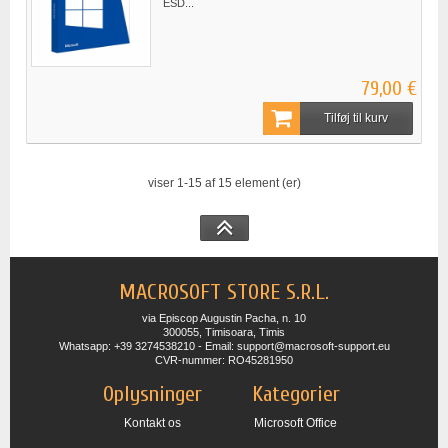
ESD...
79,00 €
Tilføj til kurv
viser 1-15 af 15 element (er)
MACROSOFT STORE S.R.L.
via Episcop Augustin Pacha, n. 10
300055, Timisoara, Timis
Whatsapp: +39 3274538210 - Email: support@macrosoft-support.eu
CVR-nummer: RO45281950
Oplysninger
Kategorier
Kontakt os
Microsoft Office