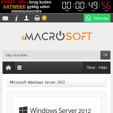
RABAT -20%
- brug koden
00
00
00
00
49
49
56
56
SATWEEK
gyldig uden
minimumsordre
days
hours
min
sec
0
Whatsapp
OK
Tilbud - Pakke
Microsoft Windows Server 2012