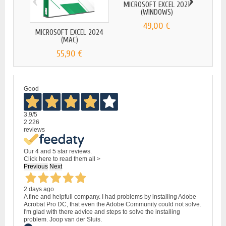
MICROSOFT EXCEL 2021
MICR
(WINDOWS)
49,00 €
MICROSOFT EXCEL 2024
(MAC)
55,90 €
Good
3,9
/5
2.226
reviews
Our 4 and 5 star reviews.
Click here to read them all >
Previous
Next
2 days ago
A fine and helpfull company. I had problems by installing Adobe
Acrobat Pro DC, that even the Adobe Community could not solve.
I'm glad with there advice and steps to solve the installing
problem. Joop van der Sluis.