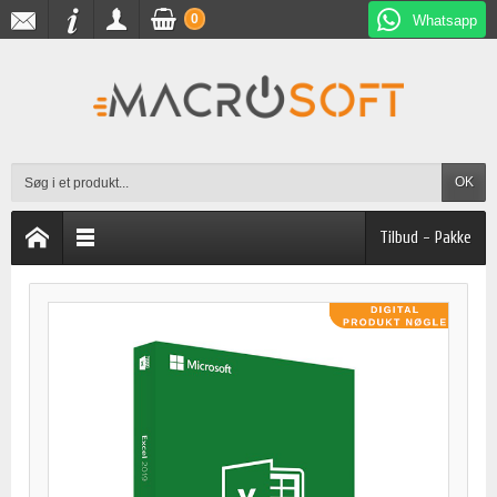
0
Whatsapp
OK
Tilbud - Pakke