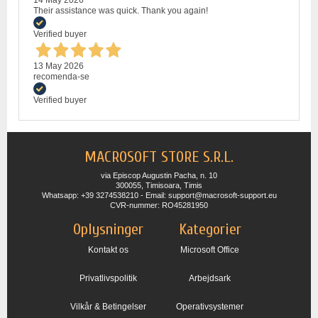
Their assistance was quick. Thank you again!
Verified buyer
13 May 2026
recomenda-se
Verified buyer
MACROSOFT STORE S.R.L.
via Episcop Augustin Pacha, n. 10
300055, Timisoara, Timis
Whatsapp: +39 3274538210 - Email: support@macrosoft-support.eu
CVR-nummer: RO45281950
Oplysninger
Kategorier
Kontakt os
Microsoft Office
Privatlivspolitik
Arbejdsark
Vilkår & Betingelser
Operativsystemer