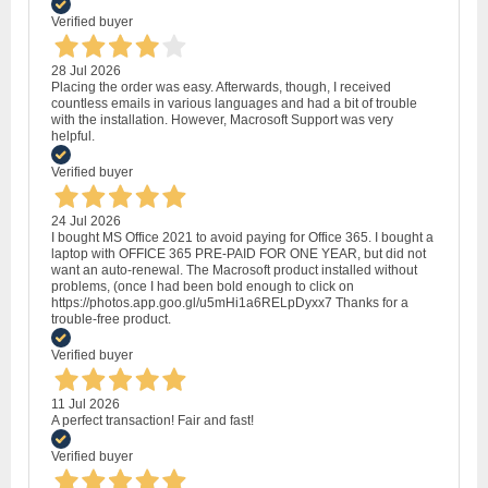
Verified buyer
28 Jul 2026
Placing the order was easy. Afterwards, though, I received
countless emails in various languages and had a bit of trouble
with the installation. However, Macrosoft Support was very
helpful.
Verified buyer
24 Jul 2026
I bought MS Office 2021 to avoid paying for Office 365. I bought a
laptop with OFFICE 365 PRE-PAID FOR ONE YEAR, but did not
want an auto-renewal. The Macrosoft product installed without
problems, (once I had been bold enough to click on
https://photos.app.goo.gl/u5mHi1a6RELpDyxx7 Thanks for a
trouble-free product.
Verified buyer
11 Jul 2026
A perfect transaction! Fair and fast!
Verified buyer