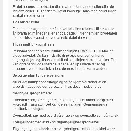
Præcisionsudvælgelse
Er det nogensinde sket for dig at vælge for mange celler eller de
forkerte celler? Nu er det muligt at fravælge uønskede celler uden
at skulle starte forfra.
Tidssekvensfiltre
For at undersøge dataene fra pivot-tabellen relateret til bestemte
år, kvartaler, måneder eller endda dage, Filtrer nemt en pivot-tabel
med et tidssekvensfilter ved at rulle datointervallet.
Tilpas multifunktionslinjen
Personaliseringen af multifunktionslinjen i Excel 2019 til Mac er
blevet udvidet. Du kan indstille dine præferencer for hurtig
adgangslinjen og tilpasse multifunktionslinjen som du ønsker. Du
kan oprette foruddefinerede faner eller tilpassede faner og
grupper, hvor du kan inkludere de mest brugte kommandoer.
Se og gendan tidligere versioner
Nu er det muligt at gå tilbage og se tidligere versioner af en
arbejdsmappe, og genoprette en hvis det er nødvendigt.
Nedbryde sprogbarrierer
Oversætte ord, sætninger eller sætninger til et andet sprog med
Microsoft Translator. Det kan gøres fra fanen Gennemgang i
multifunktionslinjen.
Oversætterknap med et ord på engelsk og oversættelsen på fransk
Korrigeringer med et klik for tilgængelighedsproblemer
Tilgængelighedscheck er blevet yderligere forbedret takket være