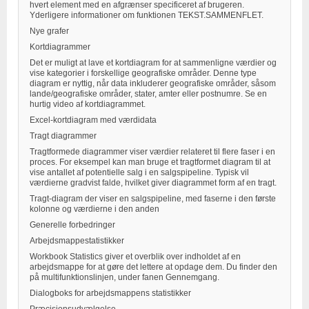
hvert element med en afgrænser specificeret af brugeren.
Yderligere informationer om funktionen TEKST.SAMMENFLET.
Nye grafer
Kortdiagrammer
Det er muligt at lave et kortdiagram for at sammenligne værdier og
vise kategorier i forskellige geografiske områder. Denne type
diagram er nyttig, når data inkluderer geografiske områder, såsom
lande/geografiske områder, stater, amter eller postnumre. Se en
hurtig video af kortdiagrammet.
Excel-kortdiagram med værdidata
Tragt diagrammer
Tragtformede diagrammer viser værdier relateret til flere faser i en
proces. For eksempel kan man bruge et tragtformet diagram til at
vise antallet af potentielle salg i en salgspipeline. Typisk vil
værdierne gradvist falde, hvilket giver diagrammet form af en tragt.
Tragt-diagram der viser en salgspipeline, med faserne i den første
kolonne og værdierne i den anden
Generelle forbedringer
Arbejdsmappestatistikker
Workbook Statistics giver et overblik over indholdet af en
arbejdsmappe for at gøre det lettere at opdage dem. Du finder den
på multifunktionslinjen, under fanen Gennemgang.
Dialogboks for arbejdsmappens statistikker