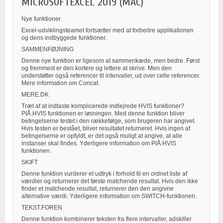
MICROSOFTEXCEL 2019 (MAC)
Nye funktioner
Excel-udviklingsteamet fortsætter med at forbedre applikationen
og dens indbyggede funktioner.
SAMMENFØJNING
Denne nye funktion er ligesom at sammenkæde, men bedre. Først
og fremmest er den kortere og lettere at skrive. Men den
understøtter også referencer til intervaller, ud over celle referencer.
Mere information om Concat.
MERE.DK
Træt af at indtaste komplicerede indlejrede HVIS funktioner?
PIÅ.HVIS funktionen er løsningen. Med denne funktion bliver
betingelserne testet i den rækkefølge, som brugeren har angivet.
Hvis testen er bestået, bliver resultatet returneret. Hvis ingen af
betingelserne er opfyldt, er det også muligt at angive, at alle
instanser skal findes. Yderligere information om PIÅ.HVIS
funktionen.
SKIFT
Denne funktion vurderer et udtryk i forhold til en ordnet liste af
værdier og returnerer det første matchende resultat. Hvis den ikke
finder et matchende resultat, returnerer den den angivne
alternative værdi. Yderligere information om SWITCH-funktionen.
TEKST.FOREN
Denne funktion kombinerer teksten fra flere intervaller, adskiller