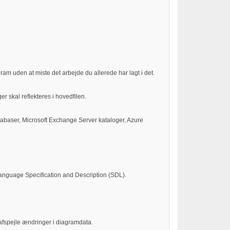
am uden at miste det arbejde du allerede har lagt i det.
 skal reflekteres i hovedfilen.
atabaser, Microsoft Exchange Server kataloger, Azure
anguage Specification and Description (SDL).
 afspejle ændringer i diagramdata.