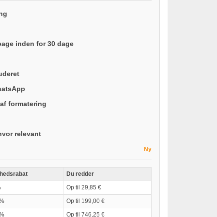
ing
lbage inden for 30 dage
luderet
hatsApp
af formatering
hvor relevant
Ny
hedsrabat
Du redder
%
Op til 29,85 €
0%
Op til 199,00 €
5%
Op til 746,25 €