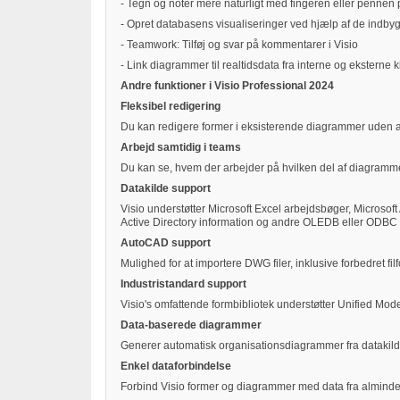
- Tegn og noter mere naturligt med fingeren eller pennen
- Opret databasens visualiseringer ved hjælp af de in
- Teamwork: Tilføj og svar på kommentarer i Visio
- Link diagrammer til realtidsdata fra interne og eksterne k
Andre funktioner i Visio Professional 2024
Fleksibel redigering
Du kan redigere former i eksisterende diagrammer uden at m
Arbejd samtidig i teams
Du kan se, hvem der arbejder på hvilken del af diagramme
Datakilde support
Visio understøtter Microsoft Excel arbejdsbøger, Microsof
Active Directory information og andre OLEDB eller ODBC 
AutoCAD support
Mulighed for at importere DWG filer, inklusive forbedret fil
Industristandard support
Visio's omfattende formbibliotek understøtter Unified M
Data-baserede diagrammer
Generer automatisk organisationsdiagrammer fra datakilde
Enkel dataforbindelse
Forbind Visio former og diagrammer med data fra almindeli