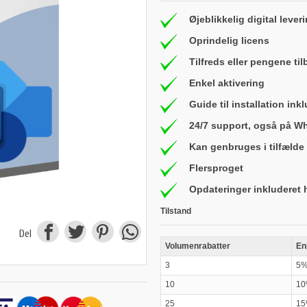
Øjeblikkelig digital lever
Oprindelig licens
Tilfreds eller pengene ti
Enkel aktivering
Guide til installation ink
24/7 support, også på W
Kan genbruges i tilfælde 
Flersproget
Opdateringer inkluderet 
Tilstand
Del
Volumenrabatter
En
3
5
10
1
25
1