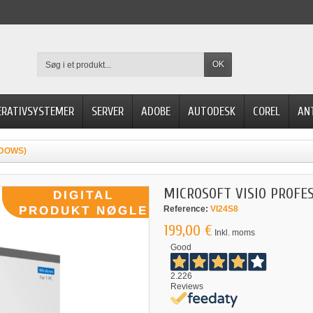
OK
ERATIVSYSTEMER
SERVER
ADOBE
AUTODESK
COREL
AN
NDOWS)
MICROSOFT VISIO PROFE
Reference:
VI24S8
199,00 €
Inkl. moms
Good
2.226
Reviews