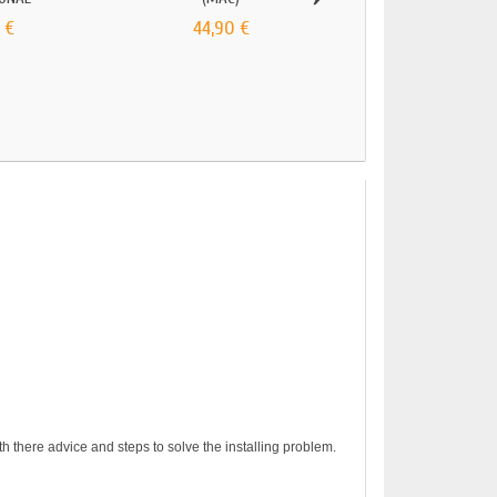
 €
44,90 €
MICROSOFT POWERPO
(WINDOWS)
14,90 €
h there advice and steps to solve the installing problem.