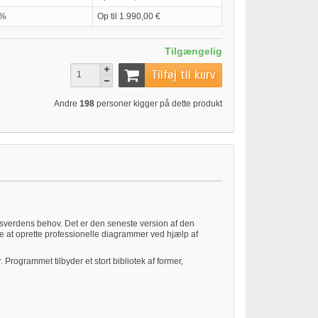
0%
Op til 1.990,00 €
Tilgængelig
Tilføj til kurv
Andre
198
personer kigger på dette produkt
gsverdens behov. Det er den seneste version af den
ne at oprette professionelle diagrammer ved hjælp af
rogrammet tilbyder et stort bibliotek af former,