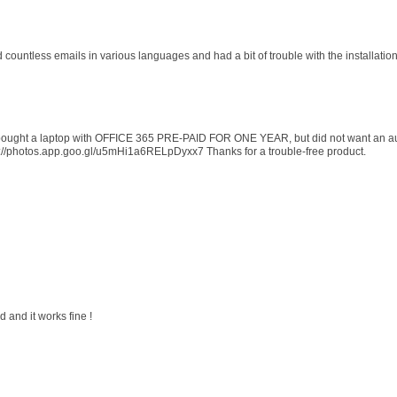
d countless emails in various languages and had a bit of trouble with the installati
 I bought a laptop with OFFICE 365 PRE-PAID FOR ONE YEAR, but did not want an au
s://photos.app.goo.gl/u5mHi1a6RELpDyxx7 Thanks for a trouble-free product.
 and it works fine !