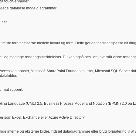
 på touch-enheder
dbyggede database modeldiagrammer
ilder
iste forbindelserne mellem layout og form. Dette gør det nemt at tilpasse dit diagr
t, og modtage ændringsmeddelelser. Du kan også beslutte, hvornår disse ændringer
t Access databaser, Microsoft SharePoint Foundation lister, Microsoft SQL Server d
datakilder.
format support.
odeling Language (UML) 2.5, Business Process Model and Notation (BPMN) 2.0 og L
r som Excel, Exchange eller Azure Active Directory.
ge interne og eksterne kilder. Indsæt datadiagrammer eller brug formatering til at