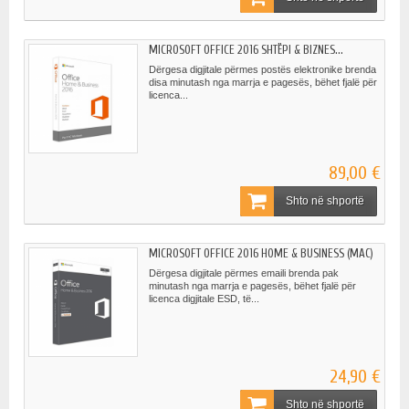
MICROSOFT OFFICE 2016 SHTËPI & BIZNES...
Dërgesa digjitale përmes postës elektronike brenda
disa minutash nga marrja e pagesës, bëhet fjalë për
licenca...
89,00 €
Shto në shportë
MICROSOFT OFFICE 2016 HOME & BUSINESS (MAC)
Dërgesa digjitale përmes emaili brenda pak
minutash nga marrja e pagesës, bëhet fjalë për
licenca digjitale ESD, të...
24,90 €
Shto në shportë