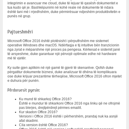
integrimin e avancuar me cloud, duke të lejuar të qasësh dokumentet e
tua kudo që je. Bashkëpunimi në kohë reale në dokumente të ndara
është tani më i rrjedhshëm, duke përmirësuar ndjeshëm produktivitetin e
punës në grup.
Pajtueshmëri
Microsoft Office 2016 është plotësisht i përputhshëm me sistemet
operative Windows dhe macOS. Ndërfaqja e tij intuitive bën tranzicionin
nga zyrat e mëparshme një proces pa pengesa. Kërkesat e sistemit janë
të arsyeshme, duke garantuar një përvojë optimale edhe në hardware
më të vjetër.
Ky suite gjen aplikim në një gamë të gjerë të skenarëve. Qofsh duke
përgatitur dokumente biznesi, duke analizuar të dhëna të komplikuara
ose duke krijuar prezantime tërheqëse, Microsoft Office 2016 ofron mjetet
e duhura për punën.
Përdoruesit pyesin:
Ku mund të shkarkoj Office 2016?
Është e mundur të shkarkoni Office 2016 nga linku që ne ofrojmë
pas blerjes, drejtpërdrejt përmes emailit.
Kur skadon Office 2016?
Versioni i Office 2016 është i përhershëm, prandaj nuk ka asnjë
afat skadimi.
Cila version është Office 2016?