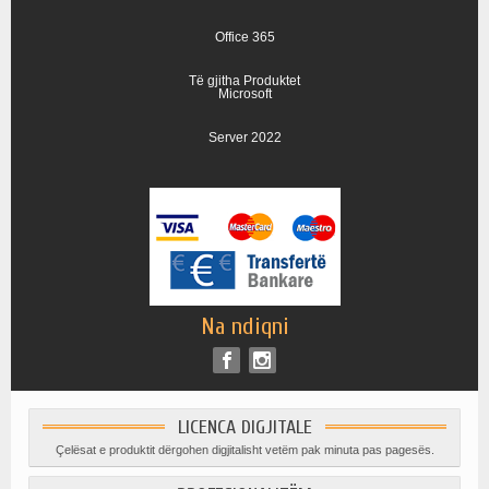
Office 365
Të gjitha Produktet
Microsoft
Server 2022
Na ndiqni
LICENCA DIGJITALE
Çelësat e produktit dërgohen digjitalisht vetëm pak minuta pas pagesës.