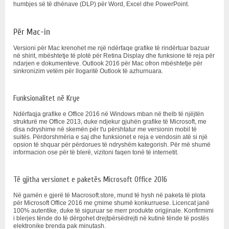
humbjes së të dhënave (DLP) për Word, Excel dhe PowerPoint.
Për Mac-in
Versioni për Mac krenohet me një ndërfaqe grafike të rindërtuar bazuar
në shirit, mbështetje të plotë për Retina Display dhe funksione të reja për
ndarjen e dokumenteve. Outlook 2016 për Mac ofron mbështetje për
sinkronizim vetëm për llogaritë Outlook të azhurnuara.
Funksionalitet në Krye
Ndërfaqja grafike e Office 2016 në Windows mban në thelb të njëjtën
strukturë me Office 2013, duke ndjekur gjuhën grafike të Microsoft, me
disa ndryshime në skemën për t'u përshtatur me versionin mobil të
suitës. Përdorshmëria e saj dhe funksionet e reja e vendosin atë si një
opsion të shquar për përdorues të ndryshëm kategorish. Për më shumë
informacion ose për të blerë, vizitoni faqen tonë të internetit.
Të gjitha versionet e paketës Microsoft Office 2016
Në gamën e gjerë të Macrosoft.store, mund të hysh në paketa të plota
për Microsoft Office 2016 me çmime shumë konkurruese. Licencat janë
100% autentike, duke të siguruar se merr produkte origjinale. Konfirmimi
i blerjes tënde do të dërgohet drejtpërsëdrejti në kutinë tënde të postës
elektronike brenda pak minutash.