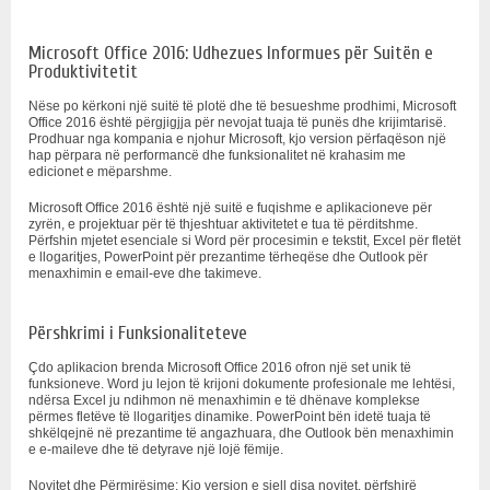
Microsoft Office 2016: Udhezues Informues për Suitën e
Produktivitetit
Nëse po kërkoni një suitë të plotë dhe të besueshme prodhimi, Microsoft
Office 2016 është përgjigjja për nevojat tuaja të punës dhe krijimtarisë.
Prodhuar nga kompania e njohur Microsoft, kjo version përfaqëson një
hap përpara në performancë dhe funksionalitet në krahasim me
edicionet e mëparshme.
Microsoft Office 2016 është një suitë e fuqishme e aplikacioneve për
zyrën, e projektuar për të thjeshtuar aktivitetet e tua të përditshme.
Përfshin mjetet esenciale si Word për procesimin e tekstit, Excel për fletët
e llogaritjes, PowerPoint për prezantime tërheqëse dhe Outlook për
menaxhimin e email-eve dhe takimeve.
Përshkrimi i Funksionaliteteve
Çdo aplikacion brenda Microsoft Office 2016 ofron një set unik të
funksioneve. Word ju lejon të krijoni dokumente profesionale me lehtësi,
ndërsa Excel ju ndihmon në menaxhimin e të dhënave komplekse
përmes fletëve të llogaritjes dinamike. PowerPoint bën idetë tuaja të
shkëlqejnë në prezantime të angazhuara, dhe Outlook bën menaxhimin
e e-maileve dhe të detyrave një lojë fëmije.
Novitet dhe Përmirësime: Kjo version e sjell disa novitet, përfshirë