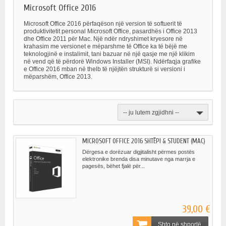
Microsoft Office 2016
Microsoft Office 2016 përfaqëson një version të softuerit të
produktivitetit personal Microsoft Office, pasardhës i Office 2013
dhe Office 2011 për Mac. Një ndër ndryshimet kryesore në
krahasim me versionet e mëparshme të Office ka të bëjë me
teknologjinë e instalimit, tani bazuar në një qasje me një klikim
në vend që të përdorë Windows Installer (MSI). Ndërfaqja grafike
e Office 2016 mban në thelb të njëjtën strukturë si versioni i
mëparshëm, Office 2013.
-- ju lutem zgjidhni --
MICROSOFT OFFICE 2016 SHTËPI & STUDENT (MAC)
Dërgesa e dorëzuar digjitalisht përmes postës
elektronike brenda disa minutave nga marrja e
pagesës, bëhet fjalë për...
39,00 €
Shto në shportë