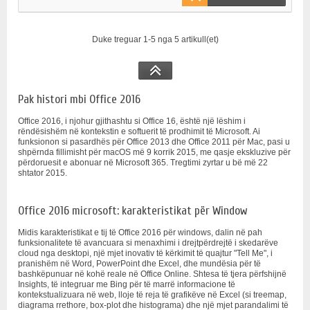
Duke treguar 1-5 nga 5 artikull(et)
Pak histori mbi Office 2016
Office 2016, i njohur gjithashtu si Office 16, është një lëshim i
rëndësishëm në kontekstin e softuerit të prodhimit të Microsoft. Ai
funksionon si pasardhës për Office 2013 dhe Office 2011 për Mac, pasi u
shpërnda fillimisht për macOS më 9 korrik 2015, me qasje ekskluzive për
përdoruesit e abonuar në Microsoft 365. Tregtimi zyrtar u bë më 22
shtator 2015.
Office 2016 microsoft: karakteristikat për Window
Midis karakteristikat e tij të Office 2016 për windows, dalin në pah
funksionalitete të avancuara si menaxhimi i drejtpërdrejtë i skedarëve
cloud nga desktopi, një mjet inovativ të kërkimit të quajtur "Tell Me", i
pranishëm në Word, PowerPoint dhe Excel, dhe mundësia për të
bashkëpunuar në kohë reale në Office Online. Shtesa të tjera përfshijnë
Insights, të integruar me Bing për të marrë informacione të
kontekstualizuara në web, lloje të reja të grafikëve në Excel (si treemap,
diagrama rrethore, box-plot dhe histograma) dhe një mjet parandalimi të