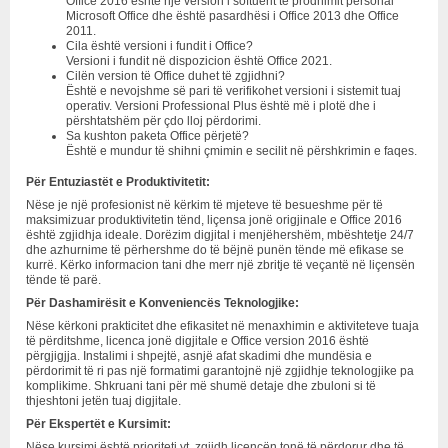
Office 2016 është një version i softuerit të prodhimit personal
Microsoft Office dhe është pasardhësi i Office 2013 dhe Office
2011.
Cila është versioni i fundit i Office?
Versioni i fundit në dispozicion është Office 2021.
Cilën version të Office duhet të zgjidhni?
Është e nevojshme së pari të verifikohet versioni i sistemit tuaj
operativ. Versioni Professional Plus është më i plotë dhe i
përshtatshëm për çdo lloj përdorimi.
Sa kushton paketa Office përjetë?
Është e mundur të shihni çmimin e secilit në përshkrimin e faqes.
Për Entuziastët e Produktivitetit:
Nëse je një profesionist në kërkim të mjeteve të besueshme për të
maksimizuar produktivitetin tënd, liçensa jonë origjinale e Office 2016
është zgjidhja ideale. Dorëzim digjital i menjëhershëm, mbështetje 24/7
dhe azhurnime të përhershme do të bëjnë punën tënde më efikase se
kurrë. Kërko informacion tani dhe merr një zbritje të veçantë në liçensën
tënde të parë.
Për Dashamirësit e Konveniencës Teknologjike:
Nëse kërkoni prakticitet dhe efikasitet në menaxhimin e aktiviteteve tuaja
të përditshme, licenca jonë digjitale e Office version 2016 është
përgjigjja. Instalimi i shpejtë, asnjë afat skadimi dhe mundësia e
përdorimit të ri pas një formatimi garantojnë një zgjidhje teknologjike pa
komplikime. Shkruani tani për më shumë detaje dhe zbuloni si të
thjeshtoni jetën tuaj digjitale.
Për Ekspertët e Kursimit:
Nëse kursimi është prioriteti yt, zgjidh licencën tonë të përdorur dhe të