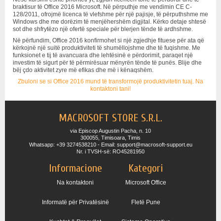
braktisur të Office 2016 Microsoft. Në përputhje me vendimin CE C-
128/2011, ofrojmë licenca të vlefshme për një pajisje, të përputhshme me
Windows dhe me dorëzim të menjëhershëm digjital. Kërko detaje shtesë
sot dhe shfrytëzo një ofertë speciale për blerjen tënde të ardhshme.
Në përfundim, Office 2016 konfirmohet si një zgjedhje fituese për ata që
kërkojnë një suitë produktiviteti të shumëllojshme dhe të fuqishme. Me
funksionet e tij të avancuara dhe lehtësinë e përdorimit, paraqet një
investim të sigurt për të përmirësuar mënyrën tënde të punës. Blije dhe
bëj çdo aktivitet zyre më efikas dhe më i kënaqshëm.
Zbuloni se si Office 2016 mund të transformojë produktivitetin tuaj. Na
kontaktoni tani!
MACROSOFT STORE S.R.L.
via Episcop Augustin Pacha, n. 10
300055, Timisoara, Timis
Whatsapp: +39 3274538210 - Email: support@macrosoft-support.eu
Nr. i TVSH-së: RO45281950
Informacione
Kategori
Na kontaktoni
Microsoft Office
Informatë për Privatësinë
Fletë Pune