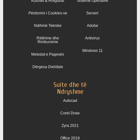
Kushtet & Rregullat
Sisteme Operative
Përdorimi i Cookies-ve
Serveri
Ndihmë Teknike
Adobe
Rikthime dhe
Antivirus
Rimbursime
Windows 11
Metodat e Pagesës
Dërgesa Dixhitale
Suite dhe të
Ndryshme
Autocad
Corel Draw
Zyra 2021
Office 2019