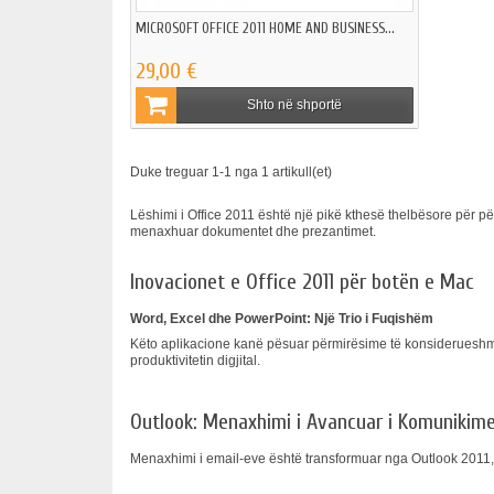
MICROSOFT OFFICE 2011 HOME AND BUSINESS...
29,00 €
Shto në shportë
Duke treguar 1-1 nga 1 artikull(et)
Lëshimi i Office 2011 është një pikë kthesë thelbësore për 
menaxhuar dokumentet dhe prezantimet.
Inovacionet e Office 2011 për botën e Mac
Word, Excel dhe PowerPoint: Një Trio i Fuqishëm
Këto aplikacione kanë pësuar përmirësime të konsiderueshme. 
produktivitetin digjital.
Outlook: Menaxhimi i Avancuar i Komunikim
Menaxhimi i email-eve është transformuar nga Outlook 2011, d