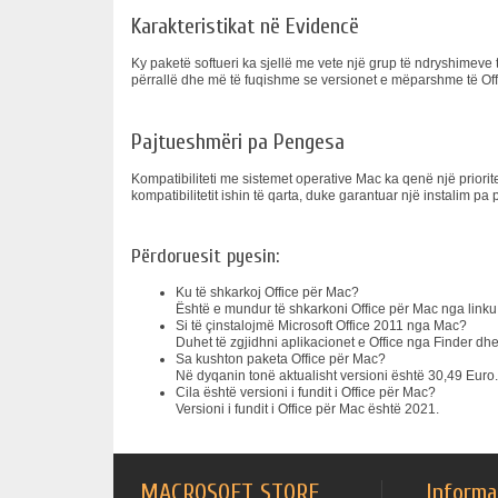
Karakteristikat në Evidencë
Ky paketë softueri ka sjellë me vete një grup të ndryshimev
përrallë dhe më të fuqishme se versionet e mëparshme të Off
Pajtueshmëri pa Pengesa
Kompatibiliteti me sistemet operative Mac ka qenë një priorite
kompatibilitetit ishin të qarta, duke garantuar një instalim 
Përdoruesit pyesin:
Ku të shkarkoj Office për Mac?
Është e mundur të shkarkoni Office për Mac nga linku 
Si të çinstalojmë Microsoft Office 2011 nga Mac?
Duhet të zgjidhni aplikacionet e Office nga Finder dhe
Sa kushton paketa Office për Mac?
Në dyqanin tonë aktualisht versioni është 30,49 Euro.
Cila është versioni i fundit i Office për Mac?
Versioni i fundit i Office për Mac është 2021.
MACROSOFT STORE
Informa