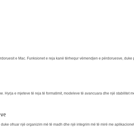
përdoruesit e Mac. Funksionet e reja kanë tërhequr vëmendjen e përdoruesve, duke 
Hyrja e mjeteve të reja të formatimit, modeleve të avancuara dhe një stabilitet më
eve
uke ofruar një organizim më të madh dhe një integrim më të mirë me aplikacionet e