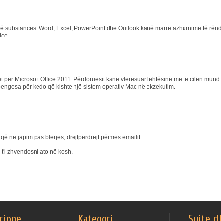
e të substancës. Word, Excel, PowerPoint dhe Outlook kanë marrë azhurnime të rën
ice.
t për Microsoft Office 2011. Përdoruesit kanë vlerësuar lehtësinë me të cilën mund të
pa pengesa për këdo që kishte një sistem operativ Mac në ekzekutim.
që ne japim pas blerjes, drejtpërdrejt përmes emailit.
 t'i zhvendosni ato në kosh.
cione
Kategori
Suite d