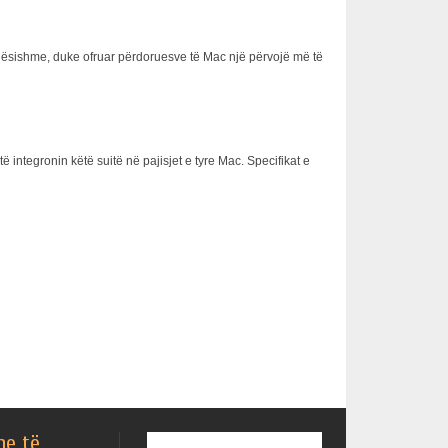
dësishme, duke ofruar përdoruesve të Mac një përvojë më të
 integronin këtë suitë në pajisjet e tyre Mac. Specifikat e
he të