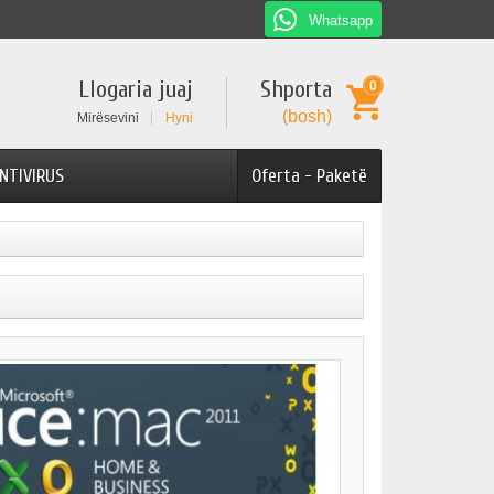
Whatsapp
Llogaria juaj
Shporta
0
(bosh)
Mirësevini
Hyni
NTIVIRUS
Oferta - Paketë