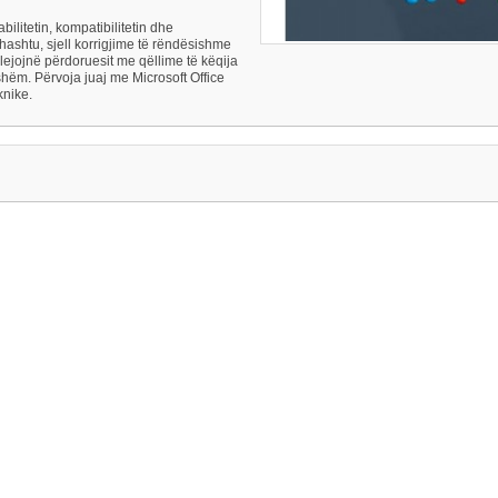
bilitetin, kompatibilitetin dhe
hashtu, sjell korrigjime të rëndësishme
 lejojnë përdoruesit me qëllime të këqija
ëm. Përvoja juaj me Microsoft Office
knike.