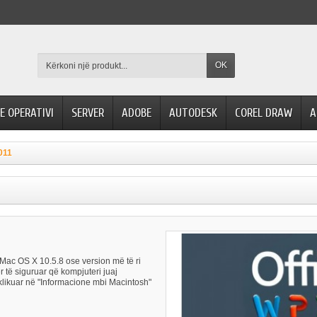
OK
E OPERATIVI
SERVER
ADOBE
AUTODESK
COREL DRAW
A
011
 Mac OS X 10.5.8 ose version më të ri
r të siguruar që kompjuteri juaj
 klikuar në "Informacione mbi Macintosh"