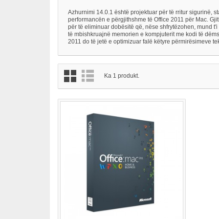
Azhurnimi 14.0.1 është projektuar për të rritur sigurinë, sta
performancën e përgjithshme të Office 2011 për Mac. Gjit
për të eliminuar dobësitë që, nëse shfrytëzohen, mund t'i
të mbishkruajnë memorien e kompjuterit me kodi të dëmsh
2011 do të jetë e optimizuar falë këtyre përmirësimeve te
Ka 1 produkt.