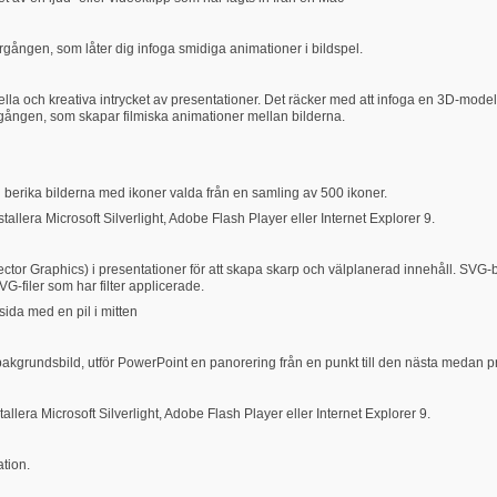
ången, som låter dig infoga smidiga animationer i bildspel.
ella och kreativa intrycket av presentationer. Det räcker med att infoga en 3D-model
ången, som skapar filmiska animationer mellan bilderna.
u berika bilderna med ikoner valda från en samling av 500 ikoner.
llera Microsoft Silverlight, Adobe Flash Player eller Internet Explorer 9.
ector Graphics) i presentationer för att skapa skarp och välplanerad innehåll. SVG-b
VG-filer som har filter applicerade.
ida med en pil i mitten
en bakgrundsbild, utför PowerPoint en panorering från en punkt till den nästa medan
llera Microsoft Silverlight, Adobe Flash Player eller Internet Explorer 9.
tion.