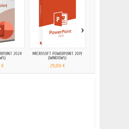
›
MICROSOFT POWERPO
(WINDOWS)
44,90 €
RPOINT 2024
MICROSOFT POWERPOINT 2019
WS)
(WINDOWS)
 €
29,00 €