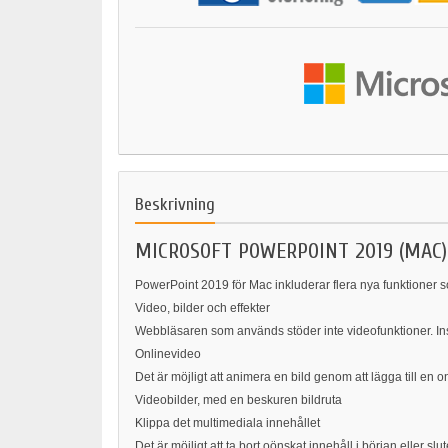
Beskrivning
MICROSOFT POWERPOINT 2019 (MAC)
PowerPoint 2019 för Mac inkluderar flera nya funktioner som
Video, bilder och effekter
Webbläsaren som används stöder inte videofunktioner. Insta
Onlinevideo
Det är möjligt att animera en bild genom att lägga till e
Videobilder, med en beskuren bildruta
Klippa det multimediala innehållet
Det är möjligt att ta bort oönskat innehåll i början eller sl