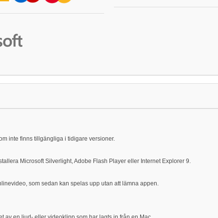
 inte finns tillgängliga i tidigare versioner.
llera Microsoft Silverlight, Adobe Flash Player eller Internet Explorer 9.
n onlinevideo, som sedan kan spelas upp utan att lämna appen.
utet av en ljud- eller videoklipp som har lagts in från en Mac