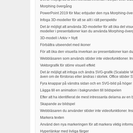
Morphing övergång
PowerPoint 2019 för Mac erbjuder den nya Morphing-överg
Infoga 3D-modeller för att se allt i rätt perspektiv
Det är möjligt att använda 3D-modeller för att öka det visu
modeller i presentationer kan du använda Morphing-överg
3D-modell i Arkiv > Nytt
Förbättra utseendet med ikoner
För att öka den visuella inverkan av presentationer kan d
Webbläsaren som används stöder inte videofunktioner. Insta
Vektorgrafik för större visuell effekt
Det är möjligt att infoga och ändra SVG-grafik (Scalable V
även om de förstoras eller ändras i storlek. Office stöder S
Fyra knappar på vänstra sidan och en SVG-bild på höger s
Lägga till en animation i bakgrunden till bildspelen
Efter att ha identifierat de mest intressanta delarna av 
Skapande av bildspel
Webbläsaren du använder stöder inte videofunktioner. Insta
Markera texten
Använd den nya markeringen för att markera viktig informa
Hyperlänkar med livliga färger