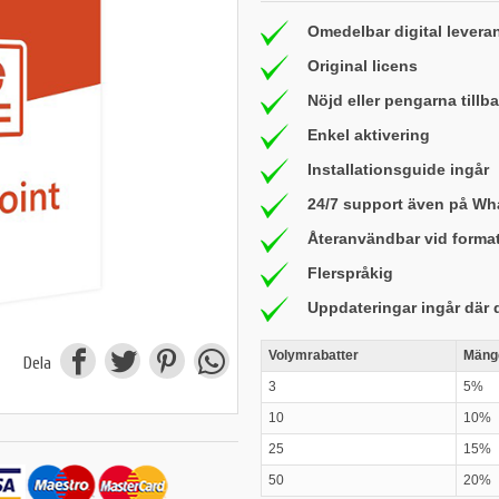
Omedelbar digital levera
Original licens
Nöjd eller pengarna till
Enkel aktivering
Installationsguide ingår
24/7 support även på W
Återanvändbar vid forma
Flerspråkig
Uppdateringar ingår där 
Volymrabatter
Mäng
Dela
3
5%
10
10%
25
15%
50
20%