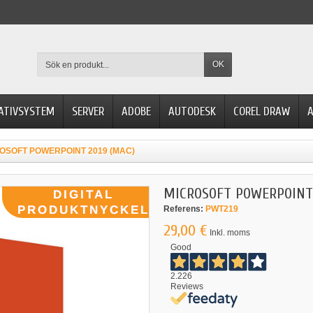
OK
ATIVSYSTEM
SERVER
ADOBE
AUTODESK
COREL DRAW
A
OSOFT POWERPOINT 2019 (MAC)
MICROSOFT POWERPOINT 
Referens:
PWT219
29,00 €
Inkl. moms
Good
2.226
Reviews