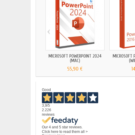
‹
MICROSOFT POWERPOINT 2024
MICROSOFT 
(MAC)
(W
55,90 €
1
Good
3,9
/5
2.226
reviews
Our 4 and 5 star reviews.
Click here to read them all >