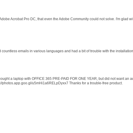
 Adobe Acrobat Pro DC, that even the Adobe Community could not solve. I'm glad wit
d countless emails in various languages and had a bit of trouble with the installati
 I bought a laptop with OFFICE 365 PRE-PAID FOR ONE YEAR, but did not want an au
s://photos.app.goo.gl/u5mHi1a6RELpDyxx7 Thanks for a trouble-free product.