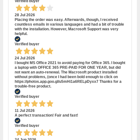
Verified buyer
28 Jul 2026
Placing the order was easy. Afterwards, though, I received
countless emails in various languages and had a bit of trouble
with the installation. However, Macrosoft Support was very
helpful.
Verified buyer
24 Jul 2026
I bought MS Office 2021 to avoid paying for Office 365. I bought
a laptop with OFFICE 365 PRE-PAID FOR ONE YEAR, but did
not want an auto-renewal. The Macrosoft product installed
without problems, (once I had been bold enough to click on
https://photos.app.goo.gl/u5mHi1a6RELpDyxx7 Thanks for a
trouble-free product.
Verified buyer
11 Jul 2026
A perfect transaction! Fair and fast!
Verified buyer
24 Jun 2026