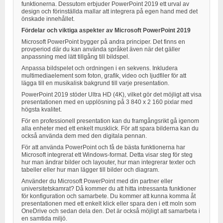
funktionerna. Dessutom erbjuder PowerPoint 2019 ett urval av
design och förinställda mallar att integrera på egen hand med det
önskade innehållet.
Fördelar och viktiga aspekter av Microsoft PowerPoint 2019
Microsoft PowerPoint bygger på andra principer. Det finns en
provperiod där du kan använda språket även när det gäller
anpassning med lätt tillgång till bildspel.
Anpassa bildspelet och ordningen i en sekvens. Inkludera
multimediaelement som foton, grafik, video och ljudfiler för att
lägga till en musikalisk bakgrund till varje presentation.
PowerPoint 2019 stöder Ultra HD (4K), vilket gör det möjligt att visa
presentationen med en upplösning på 3 840 x 2 160 pixlar med
högsta kvalitet.
För en professionell presentation kan du framgångsrikt gå igenom
alla enheter med ett enkelt musklick. För att spara bilderna kan du
också använda dem med den digitala pennan.
För att använda PowerPoint och få de bästa funktionerna har
Microsoft integrerat ett Windows-format. Detta visar steg för steg
hur man ändrar bilder och layouter, hur man integrerar texter och
tabeller eller hur man lägger till bilder och diagram.
Använder du Microsoft PowerPoint med din partner eller
universitetskamrat? Då kommer du att hitta intressanta funktioner
för konfiguration och samarbete. Du kommer att kunna komma åt
presentationen med ett enkelt klick eller spara den i ett moln som
OneDrive och sedan dela den. Det är också möjligt att samarbeta i
en samtida miljö.