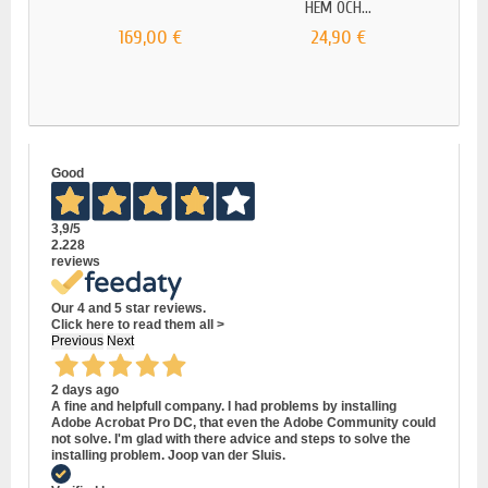
HEM OCH...
169,00 €
24,90 €
MICR
Good
3,9
/5
2.228
reviews
Our 4 and 5 star reviews.
Click here to read them all >
Previous
Next
2 days ago
A fine and helpfull company. I had problems by installing
Adobe Acrobat Pro DC, that even the Adobe Community could
not solve. I'm glad with there advice and steps to solve the
installing problem. Joop van der Sluis.