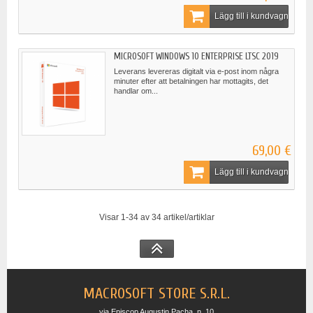
Lägg till i kundvagn
MICROSOFT WINDOWS 10 ENTERPRISE LTSC 2019
Leverans levereras digitalt via e-post inom några
minuter efter att betalningen har mottagits, det
handlar om...
69,00 €
Lägg till i kundvagn
Visar 1-34 av 34 artikel/artiklar
MACROSOFT STORE S.R.L.
via Episcop Augustin Pacha, n. 10