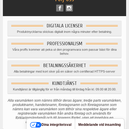
DIGITALA LICENSER
Produktnycklarna skickas digitalt inom några minuter efter betalning.
PROFESSIONALISM
Våra proffs kommer att peka ut den programvara som passar bäst för dina
behov.
BETALNINGSSÄKERHET
Alla betalningar med kort sker på en säker och certifierad HTTPS-server
KUNDTJÄNST
Kundtjänst är tillgänglig för er från måndag till lördag från kl. 09.00 till 20.00.
Alla varumärken som nämns tillhör deras ägare; tredje parts varumärken,
produktnamn, handelsnamn, företagsnamn och företagsnamn som
nämns kan vara varumärken som tillhör sina respektive ägare eller
registrerade varumärken från andra företag och används för
förklaringsändamål och till ägarens fördel, utan att innebära en
överträdelse av gällande upphovsrättslagstiftning.
Dina integritetsval
Meddelande vid insamling