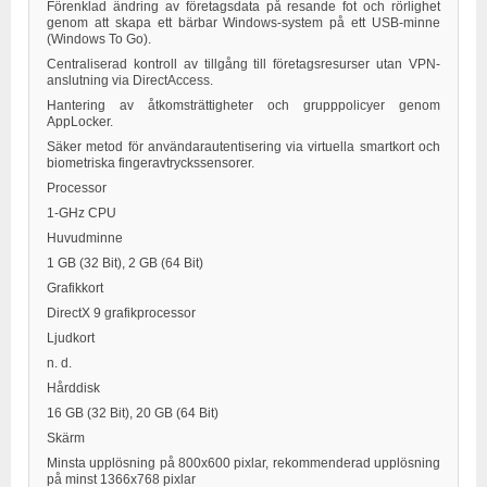
Förenklad ändring av företagsdata på resande fot och rörlighet
genom att skapa ett bärbar Windows-system på ett USB-minne
(Windows To Go).
Centraliserad kontroll av tillgång till företagsresurser utan VPN-
anslutning via DirectAccess.
Hantering av åtkomsträttigheter och grupppolicyer genom
AppLocker.
Säker metod för användarautentisering via virtuella smartkort och
biometriska fingeravtryckssensorer.
Processor
1-GHz CPU
Huvudminne
1 GB (32 Bit), 2 GB (64 Bit)
Grafikkort
DirectX 9 grafikprocessor
Ljudkort
n. d.
Hårddisk
16 GB (32 Bit), 20 GB (64 Bit)
Skärm
Minsta upplösning på 800x600 pixlar, rekommenderad upplösning
på minst 1366x768 pixlar