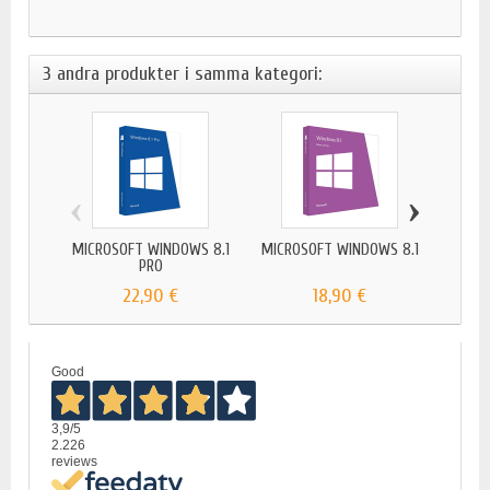
3 andra produkter i samma kategori:
‹
›
MICROSOFT WINDOWS 8.1
MICROSOFT WINDOWS 8.1
MICR
PRO
22,90 €
18,90 €
Good
3,9
/5
2.226
reviews