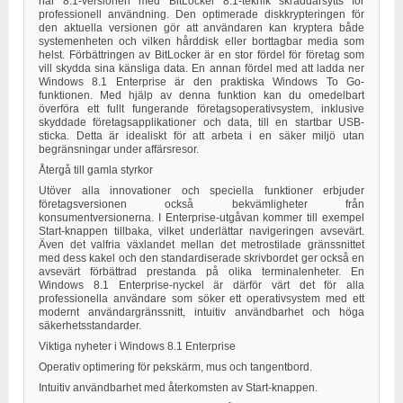
har 8.1-versionen med BitLocker 8.1-teknik skräddarsytts för
professionell användning. Den optimerade diskkrypteringen för
den aktuella versionen gör att användaren kan kryptera både
systemenheten och vilken hårddisk eller borttagbar media som
helst. Förbättringen av BitLocker är en stor fördel för företag som
vill skydda sina känsliga data. En annan fördel med att ladda ner
Windows 8.1 Enterprise är den praktiska Windows To Go-
funktionen. Med hjälp av denna funktion kan du omedelbart
överföra ett fullt fungerande företagsoperativsystem, inklusive
skyddade företagsapplikationer och data, till en startbar USB-
sticka. Detta är idealiskt för att arbeta i en säker miljö utan
begränsningar under affärsresor.
Återgå till gamla styrkor
Utöver alla innovationer och speciella funktioner erbjuder
företagsversionen också bekvämligheter från
konsumentversionerna. I Enterprise-utgåvan kommer till exempel
Start-knappen tillbaka, vilket underlättar navigeringen avsevärt.
Även det valfria växlandet mellan det metrostilade gränssnittet
med dess kakel och den standardiserade skrivbordet ger också en
avsevärt förbättrad prestanda på olika terminalenheter. En
Windows 8.1 Enterprise-nyckel är därför värt det för alla
professionella användare som söker ett operativsystem med ett
modernt användargränssnitt, intuitiv användbarhet och höga
säkerhetsstandarder.
Viktiga nyheter i Windows 8.1 Enterprise
Operativ optimering för pekskärm, mus och tangentbord.
Intuitiv användbarhet med återkomsten av Start-knappen.