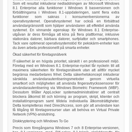
Som ett resultat inkluderar nedladdningen av Microsoft Windows
8.1 Enterprise alla funktioner i Windows 8 basversionen och
förbättringarna i Windows 8.1-uppdateringen, samt flera extra
funktioner som saknas i konsumentversionerna av
operativsystemet. Operativsystemet har också en förbättrad
användargränssnitt som hjälper användaren att effektivt använda
systemet. En vinnande egenskap för Windows 8.1 Enterprise-
utgåvan är dess förmåga att köra på flera plattformar, inklusive
stationära datorer, bärbara datorer, surfplattor och smartphones.
Tack vare optimerat operativsystemstöd för pekskärm-enheter kan
du även arbeta professionellt på smarta enheter.
Ökad säkerhet för företagsnätverk
IT-säkerhet är en högsta prioritet, särskilt i en professionell miljö.
Företag med en Windows 8.1 Enterprise-nyckel får nyckeln till att
maximera säkerheten för företagsnätverk utan att alltför mycket
begränsa medarbetares frihet. Detta säkerhetskoncept inkluderar
särskilda användarautentiseringsmetoder genom virtuella
smartkort och möjligheten att använda fingeravtryckssensorer för
användarautentisering via Windows Biometric Framework (WBF).
Dessutom tillåter AppLocker systemadministratörer att centralt
blockera åtkomst till och körning av program, skript, klienter och
installatörsprogram samt tilldela individuella åtkomsträttigheter.
Detta kompletteras med DirectAccess, som gör att användare kan
få tillgång till företagsresurser utan att behöva en Virtual Private
Network (VPN)-anslutning.
Diskkryptering och Windows To Go
Precis som föregångarna Windows 7 och 8 Enterprise-versionen,