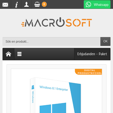
0
Whatsapp
OK
Erbjudanden - Paket