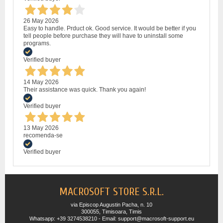
26 May 2026
Easy to handle. Prduct ok. Good service. It would be better if you
tell people before purchase they will have to uninstall some
programs.
Verified buyer
14 May 2026
Their assistance was quick. Thank you again!
Verified buyer
13 May 2026
recomenda-se
Verified buyer
MACROSOFT STORE S.R.L.
via Episcop Augustin Pacha, n. 10
300055, Timisoara, Timis
Whatsapp: +39 3274538210 - Email: support@macrosoft-support.eu