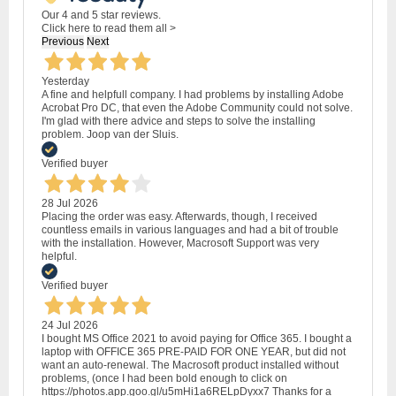
Our 4 and 5 star reviews.
Click here to read them all >
Previous
Next
Yesterday
A fine and helpfull company. I had problems by installing Adobe
Acrobat Pro DC, that even the Adobe Community could not solve.
I'm glad with there advice and steps to solve the installing
problem. Joop van der Sluis.
Verified buyer
28 Jul 2026
Placing the order was easy. Afterwards, though, I received
countless emails in various languages and had a bit of trouble
with the installation. However, Macrosoft Support was very
helpful.
Verified buyer
24 Jul 2026
I bought MS Office 2021 to avoid paying for Office 365. I bought a
laptop with OFFICE 365 PRE-PAID FOR ONE YEAR, but did not
want an auto-renewal. The Macrosoft product installed without
problems, (once I had been bold enough to click on
https://photos.app.goo.gl/u5mHi1a6RELpDyxx7 Thanks for a