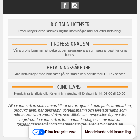
DIGITALA LICENSER
Produktnycklarna skickas digitalt inom några minuter efter betalning.
PROFESSIONALISM
Våra proffs kommer att peka ut den programvara som passar bäst för dina
behov.
BETALNINGSSÄKERHET
Alla betalningar med kort sker på en säker och certifierad HTTPS-server
KUNDTJÄNST
Kundtjänst är tillgänglig för er från måndag till lördag från kl. 09.00 till 20.00.
Alla varumärken som nämns tillhör deras ägare; tredje parts varumärken,
produktnamn, handelsnamn, företagsnamn och företagsnamn som
nämns kan vara varumärken som tillhör sina respektive ägare eller
registrerade varumärken från andra företag och används för
förklaringsändamål och till ägarens fördel, utan att innebära en
överträdelse av gällande upphovsrättslagstiftning.
Dina integritetsval
Meddelande vid insamling