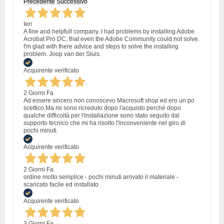
Precedente
Successivo
Ieri
A fine and helpfull company. I had problems by installing Adobe
Acrobat Pro DC, that even the Adobe Community could not solve.
I'm glad with there advice and steps to solve the installing
problem. Joop van der Sluis.
Acquirente verificato
2 Giorni Fa
Ad essere sincero non conoscevo Macrosoft shop ed ero un po
scettico.Ma mi sono ricreduto dopo l'acquisto perché dopo
qualche difficoltà per l'installazione sono stato seguito dal
supporto tecnico che mi ha risolto l'inconveniente nel giro di
pochi minuti.
Acquirente verificato
2 Giorni Fa
ordine molto semplice - pochi minuti arrivato il materiale -
scaricato facile ed installato
Acquirente verificato
3 Giorni Fa