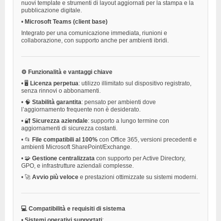
nuovi template e strumenti di layout aggiornati per la stampa e la
pubblicazione digitale.
•
Microsoft Teams (client base)
Integrato per una comunicazione immediata, riunioni e
collaborazione, con supporto anche per ambienti ibridi.
⚙️ Funzionalità e vantaggi chiave
•
🖥️
Licenza perpetua
: utilizzo illimitato sul dispositivo registrato,
senza rinnovi o abbonamenti.
•
🧠
Stabilità garantita
: pensato per ambienti dove
l’aggiornamento frequente non è desiderato.
•
🔐
Sicurezza aziendale
: supporto a lungo termine con
aggiornamenti di sicurezza costanti.
•
📂
File compatibili al 100%
con Office 365, versioni precedenti e
ambienti Microsoft SharePoint/Exchange.
•
🧩
Gestione centralizzata
con supporto per Active Directory,
GPO, e infrastrutture aziendali complesse.
•
🚀
Avvio più veloce
e prestazioni ottimizzate su sistemi moderni.
💻 Compatibilità e requisiti di sistema
•
Sistemi operativi supportati
: