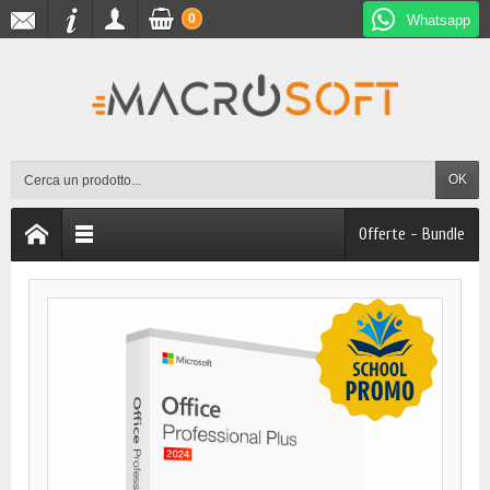
0
Whatsapp
OK
Offerte - Bundle