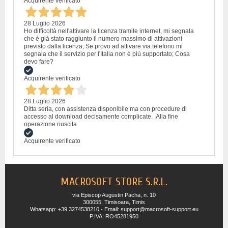
Acquirente verificato
28 Luglio 2026
Ho difficoltà nell'attivare la licenza tramite internet, mi segnala
che è già stato raggiunto il numero massimo di attivazioni
previsto dalla licenza; Se provo ad attivare via telefono mi
segnala che il servizio per l'Italia non è più supportato; Cosa
devo fare?
Acquirente verificato
28 Luglio 2026
Ditta seria, con assistenza disponibile ma con procedure di
accesso al download decisamente complicate. .Alla fine
operazione riuscita
Acquirente verificato
MACROSOFT STORE S.R.L.
via Episcop Augustin Pacha, n. 10
300055, Timisoara, Timis
Whatsapp: +39 3274538210 - Email: support@macrosoft-support.eu
P.IVA: RO45281950