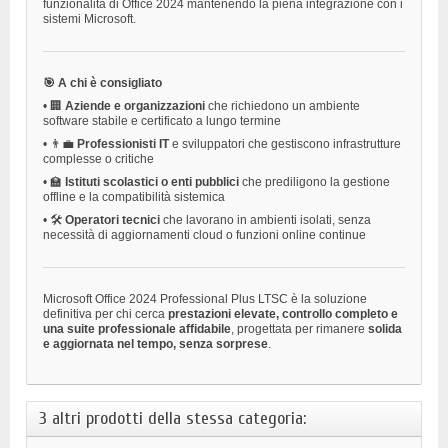
funzionalità di Office 2024 mantenendo la piena integrazione con i
sistemi Microsoft.
🎯 A chi è consigliato
•
🏢
Aziende e organizzazioni
che richiedono un ambiente
software stabile e certificato a lungo termine
•
👨‍💼
Professionisti IT
e sviluppatori che gestiscono infrastrutture
complesse o critiche
•
🏫
Istituti scolastici o enti pubblici
che prediligono la gestione
offline e la compatibilità sistemica
•
🛠️
Operatori tecnici
che lavorano in ambienti isolati, senza
necessità di aggiornamenti cloud o funzioni online continue
Microsoft Office 2024 Professional Plus LTSC è la soluzione
definitiva per chi cerca
prestazioni elevate, controllo completo e
una suite professionale affidabile
, progettata per rimanere
solida
e aggiornata nel tempo, senza sorprese
.
3 altri prodotti della stessa categoria: