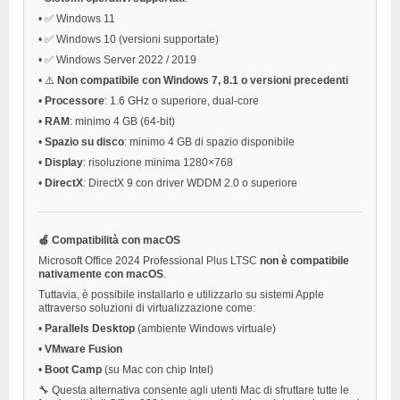
•
✅ Windows 11
•
✅ Windows 10 (versioni supportate)
•
✅ Windows Server 2022 / 2019
•
⚠️
Non compatibile con Windows 7, 8.1 o versioni precedenti
•
Processore
: 1.6 GHz o superiore, dual-core
•
RAM
: minimo 4 GB (64-bit)
•
Spazio su disco
: minimo 4 GB di spazio disponibile
•
Display
: risoluzione minima 1280×768
•
DirectX
: DirectX 9 con driver WDDM 2.0 o superiore
🍏 Compatibilità con macOS
Microsoft Office 2024 Professional Plus LTSC
non è compatibile
nativamente con macOS
.
Tuttavia, è possibile installarlo e utilizzarlo su sistemi Apple
attraverso soluzioni di virtualizzazione come:
•
Parallels Desktop
(ambiente Windows virtuale)
•
VMware Fusion
•
Boot Camp
(su Mac con chip Intel)
🔧 Questa alternativa consente agli utenti Mac di sfruttare tutte le