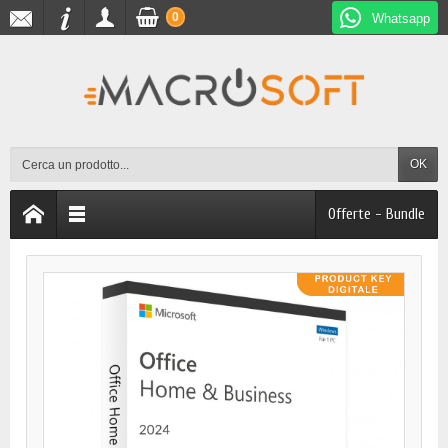
0
Whatsapp
OK
Offerte - Bundle