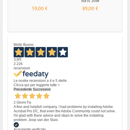
SUITE 2018
59,00 €
89,00 €
Molto Buono
3,9
/5
2.226
recensioni
Le nostre recensioni a 4 e 5 stelle.
Clicca qui per leggerle tutte >
Precedente
Successivo
2 Giorni Fa
A fine and helpfull company. I had problems by installing Adobe
Acrobat Pro DC, that even the Adobe Community could not solve.
I'm glad with there advice and steps to solve the installing
problem. Joop van der Sluis.
Acquirente verificato