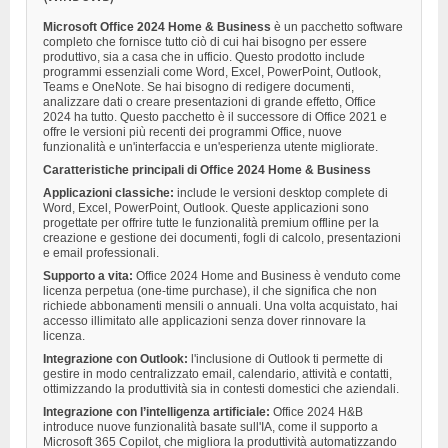
Microsoft Office 2024 Home & Business
è un pacchetto software
completo che fornisce tutto ciò di cui hai bisogno per essere
produttivo, sia a casa che in ufficio. Questo prodotto include
programmi essenziali come Word, Excel, PowerPoint, Outlook,
Teams e OneNote. Se hai bisogno di redigere documenti,
analizzare dati o creare presentazioni di grande effetto, Office
2024 ha tutto. Questo pacchetto è il successore di Office 2021 e
offre le versioni più recenti dei programmi Office, nuove
funzionalità e un'interfaccia e un'esperienza utente migliorate.
Caratteristiche principali di Office 2024 Home & Business
Applicazioni classiche:
include le versioni desktop complete di
Word, Excel, PowerPoint, Outlook. Queste applicazioni sono
progettate per offrire tutte le funzionalità premium offline per la
creazione e gestione dei documenti, fogli di calcolo, presentazioni
e email professionali.
Supporto a vita:
Office 2024 Home and Business è venduto come
licenza perpetua (one-time purchase), il che significa che non
richiede abbonamenti mensili o annuali. Una volta acquistato, hai
accesso illimitato alle applicazioni senza dover rinnovare la
licenza.
Integrazione con Outlook:
l'inclusione di Outlook ti permette di
gestire in modo centralizzato email, calendario, attività e contatti,
ottimizzando la produttività sia in contesti domestici che aziendali.
Integrazione con l’intelligenza artificiale:
Office 2024 H&B
introduce nuove funzionalità basate sull'IA, come il supporto a
Microsoft 365 Copilot, che migliora la produttività automatizzando