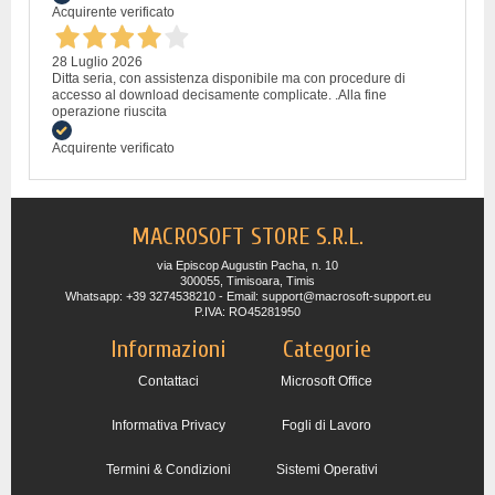
Acquirente verificato
28 Luglio 2026
Ditta seria, con assistenza disponibile ma con procedure di
accesso al download decisamente complicate. .Alla fine
operazione riuscita
Acquirente verificato
MACROSOFT STORE S.R.L.
via Episcop Augustin Pacha, n. 10
300055, Timisoara, Timis
Whatsapp: +39 3274538210 - Email: support@macrosoft-support.eu
P.IVA: RO45281950
Informazioni
Categorie
Contattaci
Microsoft Office
Informativa Privacy
Fogli di Lavoro
Termini & Condizioni
Sistemi Operativi