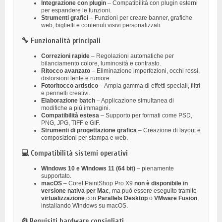
Integrazione con plugin
– Compatibilità con plugin esterni
per espandere le funzioni.
Strumenti grafici
– Funzioni per creare banner, grafiche
web, biglietti e contenuti visivi personalizzati.
🔧 Funzionalità principali
Correzioni rapide
– Regolazioni automatiche per
bilanciamento colore, luminosità e contrasto.
Ritocco avanzato
– Eliminazione imperfezioni, occhi rossi,
distorsioni lente e rumore.
Fotoritocco artistico
– Ampia gamma di effetti speciali, filtri
e pennelli creativi.
Elaborazione batch
– Applicazione simultanea di
modifiche a più immagini.
Compatibilità estesa
– Supporto per formati come PSD,
PNG, JPG, TIFF e GIF.
Strumenti di progettazione grafica
– Creazione di layout e
composizioni per stampa e web.
💻 Compatibilità sistemi operativi
Windows 10 e Windows 11 (64 bit)
– pienamente
supportato.
macOS
– Corel PaintShop Pro X9
non è disponibile in
versione nativa per Mac
, ma può essere eseguito tramite
virtualizzazione
con
Parallels Desktop
o
VMware Fusion
,
installando Windows su macOS.
⚙️ Requisiti hardware consigliati