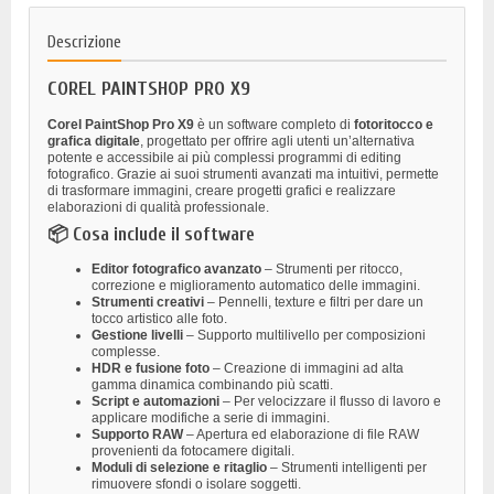
Descrizione
COREL PAINTSHOP PRO X9
Corel PaintShop Pro X9
è un software completo di
fotoritocco e
grafica digitale
, progettato per offrire agli utenti un’alternativa
potente e accessibile ai più complessi programmi di editing
fotografico. Grazie ai suoi strumenti avanzati ma intuitivi, permette
di trasformare immagini, creare progetti grafici e realizzare
elaborazioni di qualità professionale.
📦 Cosa include il software
Editor fotografico avanzato
– Strumenti per ritocco,
correzione e miglioramento automatico delle immagini.
Strumenti creativi
– Pennelli, texture e filtri per dare un
tocco artistico alle foto.
Gestione livelli
– Supporto multilivello per composizioni
complesse.
HDR e fusione foto
– Creazione di immagini ad alta
gamma dinamica combinando più scatti.
Script e automazioni
– Per velocizzare il flusso di lavoro e
applicare modifiche a serie di immagini.
Supporto RAW
– Apertura ed elaborazione di file RAW
provenienti da fotocamere digitali.
Moduli di selezione e ritaglio
– Strumenti intelligenti per
rimuovere sfondi o isolare soggetti.