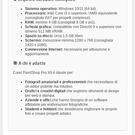
Sistema operativo:
Windows 10/11 (64 bit).
Processore:
Intel Core i3 o superiore / AMD equivalente
(consigliato i5/i7 per progetti complessi).
RAM:
minimo 4 GB (consigliati 8 GB o più).
Scheda grafica:
compatibile con DirectX 9 o superiore con
almeno 512 MB VRAM.
Spazio su disco:
circa 1,5 GB liberi.
Schermo:
risoluzione minima 1280 x 768 (consigliata
1920 x 1080).
Connessione Internet:
necessaria per attivazione e
aggiornamenti.
🎯 A chi è adatto
Corel PaintShop Pro X9 è ideale per:
Fotografi amatoriali e professionisti
che necessitano di
un editor potente ma intuitivo.
Grafici e creativi digitali
che vogliono strumenti di design
per web e stampa.
Aziende e uffici
che hanno bisogno di un software
affidabile per elaborazioni fotografiche.
Studenti e hobbisti
che desiderano migliorare le proprie
foto e creare progetti artistici.