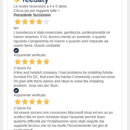
Le nostre recensioni a 4 e 5 stelle.
Clicca qui per leggerle tutte >
Precedente
Successivo
Ieri
L'assistenza è stata essenziale, gentilezza, professionalità mi
hanno sorpreso. Il Vs. tecnico merita un aumento. x quanto
riguarda il programma mi riservo x quando avrò imparato ad
usarlo bene. Grazie cordialità
Acquirente verificato
3 Giorni Fa
A fine and helpfull company. I had problems by installing Adobe
Acrobat Pro DC, that even the Adobe Community could not solve.
I'm glad with there advice and steps to solve the installing
problem. Joop van der Sluis.
Acquirente verificato
3 Giorni Fa
Ad essere sincero non conoscevo Macrosoft shop ed ero un po
scettico.Ma mi sono ricreduto dopo l'acquisto perché dopo
qualche difficoltà per l'installazione sono stato seguito dal
supporto tecnico che mi ha risolto l'inconveniente nel giro di