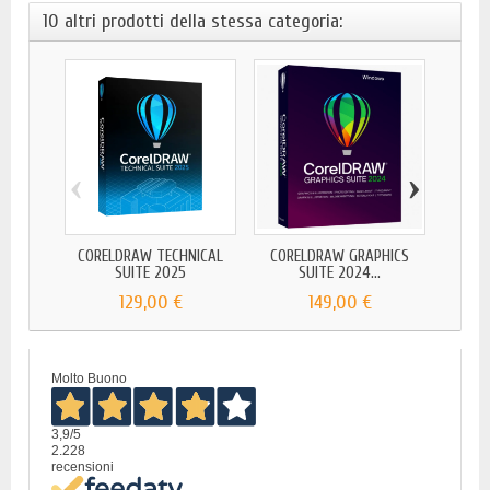
10 altri prodotti della stessa categoria:
‹
›
CORELDRAW TECHNICAL
CORELDRAW GRAPHICS
COR
SUITE 2025
SUITE 2024...
(W
129,00 €
149,00 €
Molto Buono
3,9
/5
2.228
recensioni