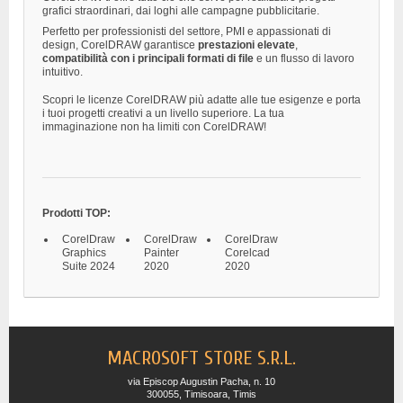
grafici straordinari, dai loghi alle campagne pubblicitarie.
Perfetto per professionisti del settore, PMI e appassionati di
design, CorelDRAW garantisce
prestazioni elevate
,
compatibilità con i principali formati di file
e un flusso di lavoro
intuitivo.
Scopri le licenze CorelDRAW più adatte alle tue esigenze e porta
i tuoi progetti creativi a un livello superiore. La tua
immaginazione non ha limiti con CorelDRAW!
Prodotti TOP:
CorelDraw
CorelDraw
CorelDraw
Graphics
Painter
Corelcad
Suite 2024
2020
2020
MACROSOFT STORE S.R.L.
via Episcop Augustin Pacha, n. 10
300055, Timisoara, Timis