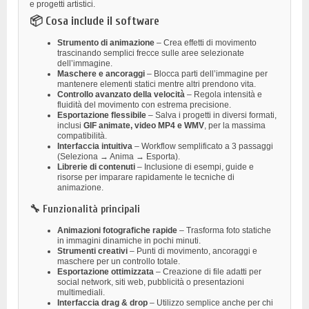
e progetti artistici.
📦 Cosa include il software
Strumento di animazione
– Crea effetti di movimento
trascinando semplici frecce sulle aree selezionate
dell’immagine.
Maschere e ancoraggi
– Blocca parti dell’immagine per
mantenere elementi statici mentre altri prendono vita.
Controllo avanzato della velocità
– Regola intensità e
fluidità del movimento con estrema precisione.
Esportazione flessibile
– Salva i progetti in diversi formati,
inclusi
GIF animate, video MP4 e WMV
, per la massima
compatibilità.
Interfaccia intuitiva
– Workflow semplificato a 3 passaggi
(Seleziona → Anima → Esporta).
Librerie di contenuti
– Inclusione di esempi, guide e
risorse per imparare rapidamente le tecniche di
animazione.
🔧 Funzionalità principali
Animazioni fotografiche rapide
– Trasforma foto statiche
in immagini dinamiche in pochi minuti.
Strumenti creativi
– Punti di movimento, ancoraggi e
maschere per un controllo totale.
Esportazione ottimizzata
– Creazione di file adatti per
social network, siti web, pubblicità o presentazioni
multimediali.
Interfaccia drag & drop
– Utilizzo semplice anche per chi