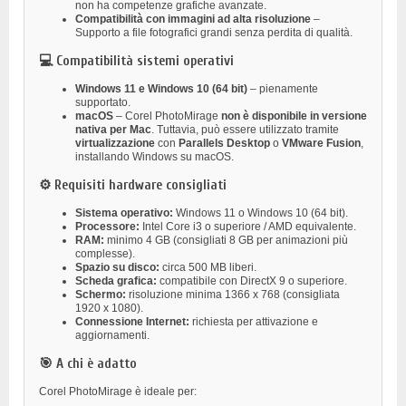
non ha competenze grafiche avanzate.
Compatibilità con immagini ad alta risoluzione
–
Supporto a file fotografici grandi senza perdita di qualità.
💻 Compatibilità sistemi operativi
Windows 11 e Windows 10 (64 bit)
– pienamente
supportato.
macOS
– Corel PhotoMirage
non è disponibile in versione
nativa per Mac
. Tuttavia, può essere utilizzato tramite
virtualizzazione
con
Parallels Desktop
o
VMware Fusion
,
installando Windows su macOS.
⚙️ Requisiti hardware consigliati
Sistema operativo:
Windows 11 o Windows 10 (64 bit).
Processore:
Intel Core i3 o superiore / AMD equivalente.
RAM:
minimo 4 GB (consigliati 8 GB per animazioni più
complesse).
Spazio su disco:
circa 500 MB liberi.
Scheda grafica:
compatibile con DirectX 9 o superiore.
Schermo:
risoluzione minima 1366 x 768 (consigliata
1920 x 1080).
Connessione Internet:
richiesta per attivazione e
aggiornamenti.
🎯 A chi è adatto
Corel PhotoMirage è ideale per: