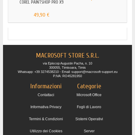
COREL PAINTSHOP PRO X9
COR
SU
49,90 €
MACROSOFT STORE S.R.L.
via Episcop Augustin Pacha, n. 10
300055, Timisoara, Timis
Whatsapp: +39 3274538210 - Email: support@macrosoft-support.eu
P.IVA: RO45281950
Informazioni
Categorie
Contattaci
Microsoft Office
Informativa Privacy
Fogli di Lavoro
Termini & Condizioni
Sistemi Operativi
Utilizzo dei Cookies
Server