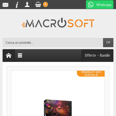
0
Whatsapp
OK
Offerte - Bundle