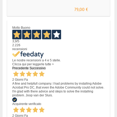
79,00 €
Molto Buono
3,9
/5
2.226
recensioni
Le nostre recensioni a 4 e 5 stelle.
Clicca qui per leggerle tutte >
Precedente
Successivo
2 Giorni Fa
A fine and helpfull company. I had problems by installing Adobe
Acrobat Pro DC, that even the Adobe Community could not solve.
I'm glad with there advice and steps to solve the installing
problem. Joop van der Sluis.
Acquirente verificato
2 Giorni Fa