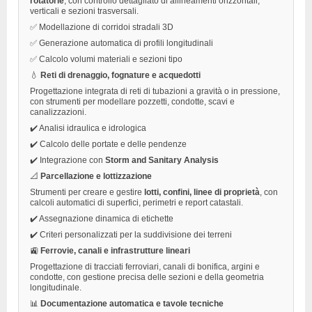
rotatorie
, con controllo dettagliato di allineamenti orizzontali,
verticali e sezioni trasversali.
✅ Modellazione di corridoi stradali 3D
✅ Generazione automatica di profili longitudinali
✅ Calcolo volumi materiali e sezioni tipo
💧
Reti di drenaggio, fognature e acquedotti
Progettazione integrata di reti di tubazioni a gravità o in pressione,
con strumenti per modellare pozzetti, condotte, scavi e
canalizzazioni.
✔️ Analisi idraulica e idrologica
✔️ Calcolo delle portate e delle pendenze
✔️ Integrazione con
Storm and Sanitary Analysis
📐
Parcellazione e lottizzazione
Strumenti per creare e gestire
lotti, confini, linee di proprietà
, con
calcoli automatici di superfici, perimetri e report catastali.
✔️ Assegnazione dinamica di etichette
✔️ Criteri personalizzati per la suddivisione dei terreni
🚉
Ferrovie, canali e infrastrutture lineari
Progettazione di tracciati ferroviari, canali di bonifica, argini e
condotte, con gestione precisa delle sezioni e della geometria
longitudinale.
📊
Documentazione automatica e tavole tecniche