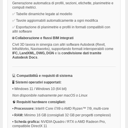
Generazione automatica di profili, sezioni, etichette, planimetrie e
computi metrici.
✅ Tabelle dinamiche legate al modello
✅ Tavole aggiornabili automaticamente a ogni modifica
✅ Esportazione di planimetrie e profili in formati compatibili con
altri software
🌐
Collaborazione e flussi BIM integrati
Civil 3D lavora in sinergia con altri software Autodesk (Revit,
InfraWorks, Navisworks), supportando formati interoperabili come
IFC, LandXML, DWG, DGN
e la
condivisione dati tramite
Autodesk Docs
.
💻
Compatibilità e requisiti di sistema
🖥️
Sistemi operativi supportati:
•
Windows 11 / Windows 10 (64 bit)
Non disponibile nativamente per macOS o Linux
🧠
Requisiti hardware consigliati:
•
Processore:
Intel® Core i7/i9 o AMD Ryzen™ 7/9, multi-core
•
RAM:
Minimo 16 GB (consigliati 32 GB per progetti complessi)
•
Scheda grafica:
NVIDIA Quadro / RTX o AMD Radeon Pro,
compatibile DirectX 11