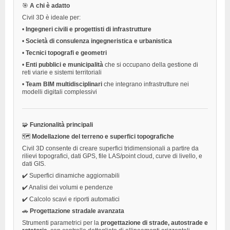
🎯
A chi è adatto
Civil 3D è ideale per:
•
Ingegneri civili e progettisti di infrastrutture
•
Società di consulenza ingegneristica e urbanistica
•
Tecnici topografi e geometri
•
Enti pubblici e municipalità
che si occupano della gestione di
reti viarie e sistemi territoriali
•
Team BIM multidisciplinari
che integrano infrastrutture nei
modelli digitali complessivi
🧩
Funzionalità principali
🗺️
Modellazione del terreno e superfici topografiche
Civil 3D consente di creare superfici tridimensionali a partire da
rilievi topografici, dati GPS, file LAS/point cloud, curve di livello, e
dati GIS.
✔️ Superfici dinamiche aggiornabili
✔️ Analisi dei volumi e pendenze
✔️ Calcolo scavi e riporti automatici
🚗
Progettazione stradale avanzata
Strumenti parametrici per la
progettazione di strade, autostrade e