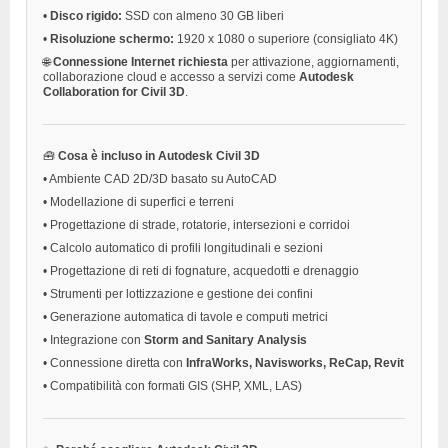
•
Disco rigido:
SSD con almeno 30 GB liberi
•
Risoluzione schermo:
1920 x 1080 o superiore (consigliato 4K)
🌐
Connessione Internet richiesta
per attivazione, aggiornamenti,
collaborazione cloud e accesso a servizi come
Autodesk
Collaboration for Civil 3D
.
🧰
Cosa è incluso in Autodesk Civil 3D
•
Ambiente CAD 2D/3D basato su AutoCAD
•
Modellazione di superfici e terreni
•
Progettazione di strade, rotatorie, intersezioni e corridoi
•
Calcolo automatico di profili longitudinali e sezioni
•
Progettazione di reti di fognature, acquedotti e drenaggio
•
Strumenti per lottizzazione e gestione dei confini
•
Generazione automatica di tavole e computi metrici
•
Integrazione con
Storm and Sanitary Analysis
•
Connessione diretta con
InfraWorks, Navisworks, ReCap, Revit
•
Compatibilità con formati GIS (SHP, XML, LAS)