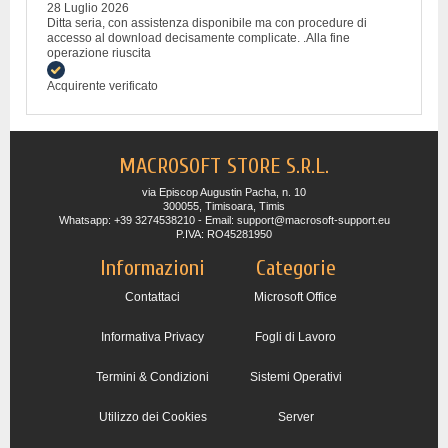
28 Luglio 2026
Ditta seria, con assistenza disponibile ma con procedure di
accesso al download decisamente complicate. .Alla fine
operazione riuscita
Acquirente verificato
MACROSOFT STORE S.R.L.
via Episcop Augustin Pacha, n. 10
300055, Timisoara, Timis
Whatsapp: +39 3274538210 - Email: support@macrosoft-support.eu
P.IVA: RO45281950
Informazioni
Categorie
Contattaci
Microsoft Office
Informativa Privacy
Fogli di Lavoro
Termini & Condizioni
Sistemi Operativi
Utilizzo dei Cookies
Server