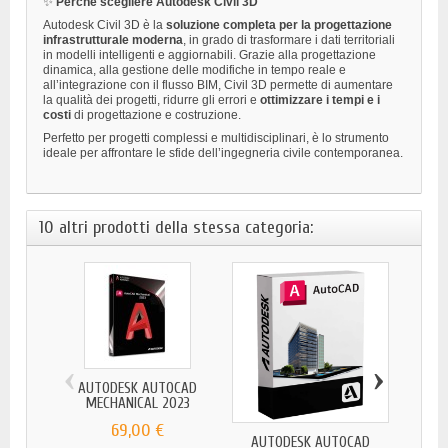
✨
Perché scegliere Autodesk Civil 3D
Autodesk Civil 3D è la
soluzione completa per la progettazione
infrastrutturale moderna
, in grado di trasformare i dati territoriali
in modelli intelligenti e aggiornabili. Grazie alla progettazione
dinamica, alla gestione delle modifiche in tempo reale e
all’integrazione con il flusso BIM, Civil 3D permette di aumentare
la qualità dei progetti, ridurre gli errori e
ottimizzare i tempi e i
costi
di progettazione e costruzione.
Perfetto per progetti complessi e multidisciplinari, è lo strumento
ideale per affrontare le sfide dell’ingegneria civile contemporanea.
10 altri prodotti della stessa categoria:
‹
›
AUTODESK AUTOCAD
MECHANICAL 2023
69,00 €
AUTODESK AUTOCAD
AUT