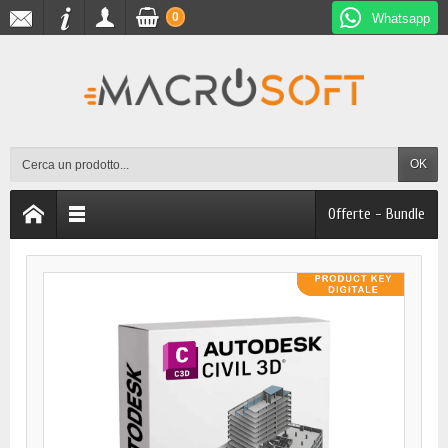
0
Whatsapp
OK
Offerte - Bundle