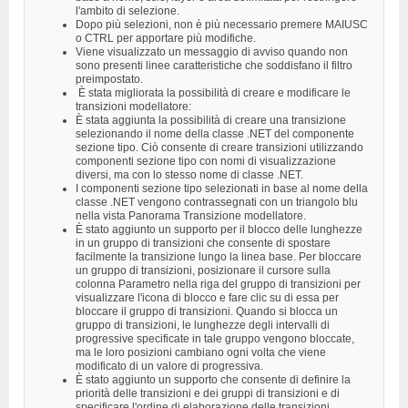
l'ambito di selezione.
Dopo più selezioni, non è più necessario premere MAIUSC
o CTRL per apportare più modifiche.
Viene visualizzato un messaggio di avviso quando non
sono presenti linee caratteristiche che soddisfano il filtro
preimpostato.
È stata migliorata la possibilità di creare e modificare le
transizioni modellatore:
È stata aggiunta la possibilità di creare una transizione
selezionando il nome della classe .NET del componente
sezione tipo. Ciò consente di creare transizioni utilizzando
componenti sezione tipo con nomi di visualizzazione
diversi, ma con lo stesso nome di classe .NET.
I componenti sezione tipo selezionati in base al nome della
classe .NET vengono contrassegnati con un triangolo blu
nella vista Panorama Transizione modellatore.
È stato aggiunto un supporto per il blocco delle lunghezze
in un gruppo di transizioni che consente di spostare
facilmente la transizione lungo la linea base. Per bloccare
un gruppo di transizioni, posizionare il cursore sulla
colonna Parametro nella riga del gruppo di transizioni per
visualizzare l'icona di blocco e fare clic su di essa per
bloccare il gruppo di transizioni. Quando si blocca un
gruppo di transizioni, le lunghezze degli intervalli di
progressive specificate in tale gruppo vengono bloccate,
ma le loro posizioni cambiano ogni volta che viene
modificato di un valore di progressiva.
È stato aggiunto un supporto che consente di definire la
priorità delle transizioni e dei gruppi di transizioni e di
specificare l'ordine di elaborazione delle transizioni.