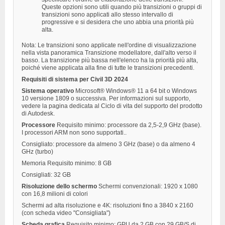
Queste opzioni sono utili quando più transizioni o gruppi di
transizioni sono applicati allo stesso intervallo di
progressive e si desidera che uno abbia una priorità più
alta.
Nota: Le transizioni sono applicate nell'ordine di visualizzazione
nella vista panoramica Transizione modellatore, dall'alto verso il
basso. La transizione più bassa nell'elenco ha la priorità più alta,
poiché viene applicata alla fine di tutte le transizioni precedenti.
Requisiti di sistema per Civil 3D 2024
Sistema operativo
Microsoft® Windows® 11 a 64 bit o Windows
10 versione 1809 o successiva. Per informazioni sul supporto,
vedere la pagina dedicata al Ciclo di vita del supporto del prodotto
di Autodesk.
Processore
Requisito minimo: processore da 2,5-2,9 GHz (base).
I processori ARM non sono supportati..
Consigliato: processore da almeno 3 GHz (base) o da almeno 4
GHz (turbo)
Memoria
Requisito minimo: 8 GB
Consigliati: 32 GB
Risoluzione
dello
schermo
Schermi convenzionali: 1920 x 1080
con 16,8 milioni di colori
Schermi ad alta risoluzione e 4K: risoluzioni fino a 3840 x 2160
(con scheda video "Consigliata")
Scheda
grafica
Requisito minimo: GPU da 2 GB con 29 GB/S di