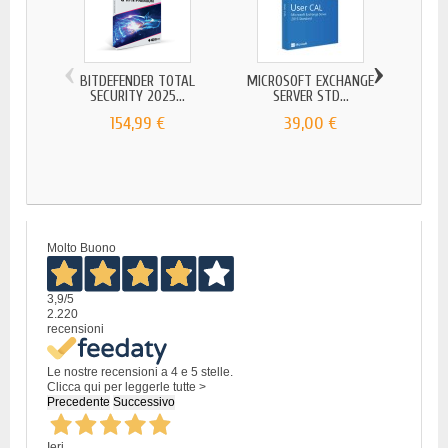
‹
›
BITDEFENDER TOTAL
MICROSOFT EXCHANGE
BITDE
SECURITY 2025...
SERVER STD...
154,99 €
39,00 €
Molto Buono
3,9
/5
2.220
recensioni
Le nostre recensioni a 4 e 5 stelle.
Clicca qui per leggerle tutte >
Precedente
Successivo
Ieri