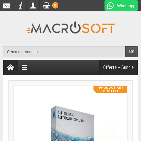
0
Whatsapp
OK
Offerte - Bundle