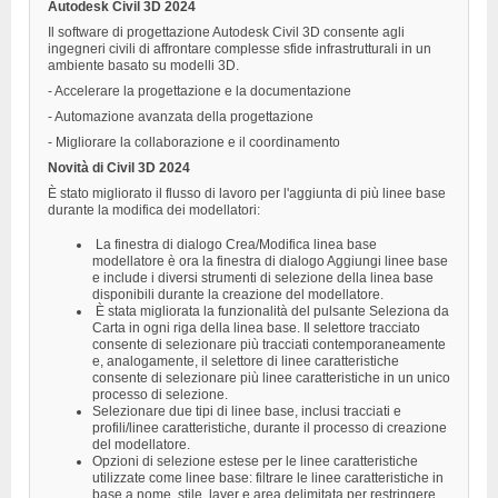
Autodesk Civil 3D 2024
Il software di progettazione Autodesk Civil 3D consente agli
ingegneri civili di affrontare complesse sfide infrastrutturali in un
ambiente basato su modelli 3D.
- Accelerare la progettazione e la documentazione
- Automazione avanzata della progettazione
- Migliorare la collaborazione e il coordinamento
Novità di Civil 3D 2024
È stato migliorato il flusso di lavoro per l'aggiunta di più linee base
durante la modifica dei modellatori:
La finestra di dialogo Crea/Modifica linea base
modellatore è ora la finestra di dialogo Aggiungi linee base
e include i diversi strumenti di selezione della linea base
disponibili durante la creazione del modellatore.
È stata migliorata la funzionalità del pulsante Seleziona da
Carta in ogni riga della linea base. Il selettore tracciato
consente di selezionare più tracciati contemporaneamente
e, analogamente, il selettore di linee caratteristiche
consente di selezionare più linee caratteristiche in un unico
processo di selezione.
Selezionare due tipi di linee base, inclusi tracciati e
profili/linee caratteristiche, durante il processo di creazione
del modellatore.
Opzioni di selezione estese per le linee caratteristiche
utilizzate come linee base: filtrare le linee caratteristiche in
base a nome, stile, layer e area delimitata per restringere