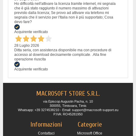
Ho difficoltà nell'attivare la licenza tramite internet, mi segnala
che è già stato raggiunto il numero massimo di attivazioni
previsto dalla licenza; Se provo ad attivare via telefono mi
segnala che il servizio per l'Italia non è più supportato; Cosa
devo fare?
Acquirente verificato
28 Luglio 2026
Ditta seria, con assistenza disponibile ma con procedure di
accesso al download decisamente complicate. .Alla fine
operazione riuscita
Acquirente verificato
MACROSOFT STORE S.R.L.
via Episcop Augustin Pacha, n. 10
300055, Timisoara, Timis
Whatsapp: +39 3274538210 - Email: support@macrosoft-support.eu
P.IVA: RO45281950
Informazioni
Categorie
Contattaci
Microsoft Office