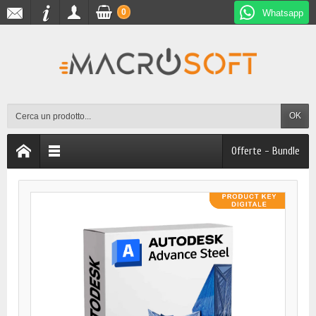
0
Whatsapp
OK
Offerte - Bundle