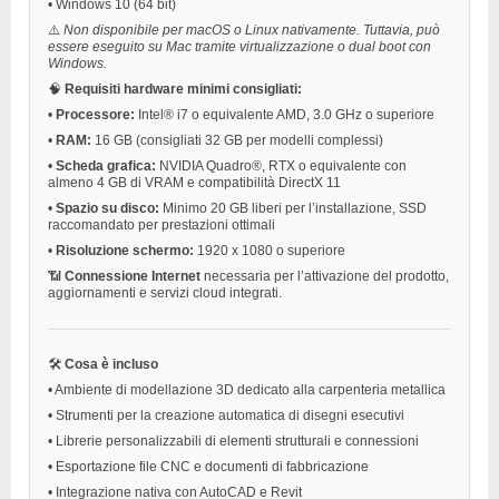
•
Windows 10 (64 bit)
⚠️
Non disponibile per macOS o Linux nativamente. Tuttavia, può
essere eseguito su Mac tramite virtualizzazione o dual boot con
Windows.
🧠
Requisiti hardware minimi consigliati:
•
Processore:
Intel® i7 o equivalente AMD, 3.0 GHz o superiore
•
RAM:
16 GB (consigliati 32 GB per modelli complessi)
•
Scheda grafica:
NVIDIA Quadro®, RTX o equivalente con
almeno 4 GB di VRAM e compatibilità DirectX 11
•
Spazio su disco:
Minimo 20 GB liberi per l’installazione, SSD
raccomandato per prestazioni ottimali
•
Risoluzione schermo:
1920 x 1080 o superiore
📶
Connessione Internet
necessaria per l’attivazione del prodotto,
aggiornamenti e servizi cloud integrati.
🛠️
Cosa è incluso
•
Ambiente di modellazione 3D dedicato alla carpenteria metallica
•
Strumenti per la creazione automatica di disegni esecutivi
•
Librerie personalizzabili di elementi strutturali e connessioni
•
Esportazione file CNC e documenti di fabbricazione
•
Integrazione nativa con AutoCAD e Revit