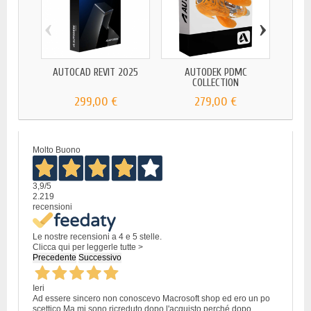
‹
›
AUTOCAD REVIT 2025
AUTODEK PDMC
AUT
COLLECTION
299,00 €
279,00 €
Molto Buono
3,9
/5
2.219
recensioni
Le nostre recensioni a 4 e 5 stelle.
Clicca qui per leggerle tutte >
Precedente
Successivo
Ieri
Ad essere sincero non conoscevo Macrosoft shop ed ero un po
scettico.Ma mi sono ricreduto dopo l'acquisto perché dopo