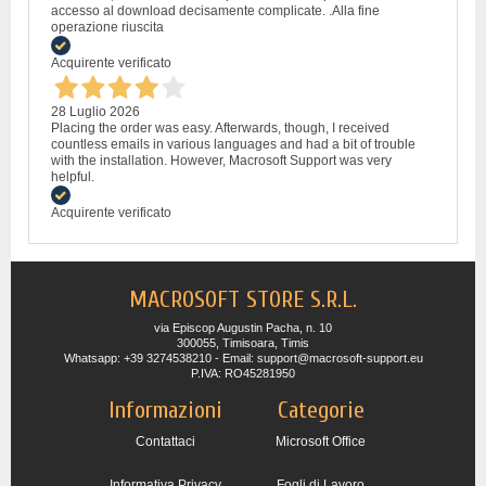
accesso al download decisamente complicate. .Alla fine
operazione riuscita
Acquirente verificato
28 Luglio 2026
Placing the order was easy. Afterwards, though, I received
countless emails in various languages and had a bit of trouble
with the installation. However, Macrosoft Support was very
helpful.
Acquirente verificato
MACROSOFT STORE S.R.L.
via Episcop Augustin Pacha, n. 10
300055, Timisoara, Timis
Whatsapp: +39 3274538210 - Email: support@macrosoft-support.eu
P.IVA: RO45281950
Informazioni
Categorie
Contattaci
Microsoft Office
Informativa Privacy
Fogli di Lavoro