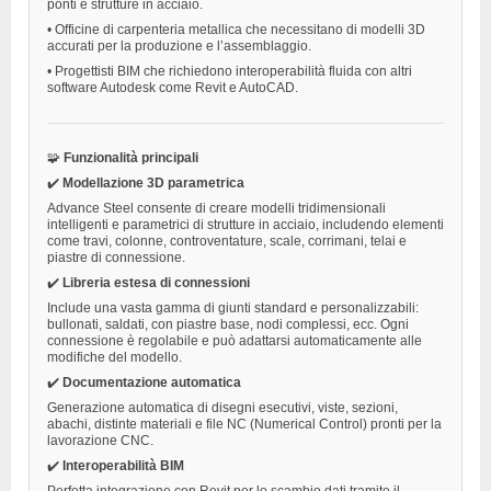
ponti e strutture in acciaio.
•
Officine di carpenteria metallica che necessitano di modelli 3D
accurati per la produzione e l’assemblaggio.
•
Progettisti BIM che richiedono interoperabilità fluida con altri
software Autodesk come Revit e AutoCAD.
🧩
Funzionalità principali
✔️
Modellazione 3D parametrica
Advance Steel consente di creare modelli tridimensionali
intelligenti e parametrici di strutture in acciaio, includendo elementi
come travi, colonne, controventature, scale, corrimani, telai e
piastre di connessione.
✔️
Libreria estesa di connessioni
Include una vasta gamma di giunti standard e personalizzabili:
bullonati, saldati, con piastre base, nodi complessi, ecc. Ogni
connessione è regolabile e può adattarsi automaticamente alle
modifiche del modello.
✔️
Documentazione automatica
Generazione automatica di disegni esecutivi, viste, sezioni,
abachi, distinte materiali e file NC (Numerical Control) pronti per la
lavorazione CNC.
✔️
Interoperabilità BIM
Perfetta integrazione con Revit per lo scambio dati tramite il