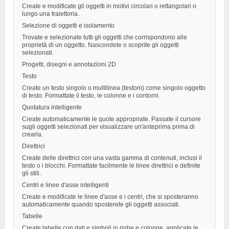
Create e modificate gli oggetti in motivi circolari o rettangolari o
lungo una traiettoria.
Selezione di oggetti e isolamento
Trovate e selezionate tutti gli oggetti che corrispondono alle
proprietà di un oggetto. Nascondete o scoprite gli oggetti
selezionati.
Progetti, disegni e annotazioni 2D
Testo
Create un testo singolo o multilinea (testom) come singolo oggetto
di testo. Formattate il testo, le colonne e i contorni.
Quotatura intelligente
Create automaticamente le quote appropriate. Passate il cursore
sugli oggetti selezionati per visualizzare un'anteprima prima di
crearla.
Direttrici
Create delle direttrici con una vasta gamma di contenuti, inclusi il
testo o i blocchi. Formattate facilmente le linee direttrici e definite
gli stili.
Centri e linee d'asse intelligenti
Create e modificate le linee d'asse e i centri, che si sposteranno
automaticamente quando sposterete gli oggetti associati.
Tabelle
Create tabelle con dati e simboli in righe e colonne, applicate le