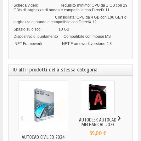
Scheda video:
Requisito minimo: GPU da 1 GB con 29
GB/s di larghezza di banda e compatibile con DirectX 11
Consigliata: GPU da 4 GB con 106 GB/s di
larghezza di banda e compatibile con DirectX 12
Spazio su disco:
10 GB
Dispositivo di puntamento
Compatibile con mouse MS
.NET Framework
.NET Framework versione 4.8
10 altri prodotti della stessa categoria:
‹
›
AUTODESK AUTOCAD
MECHANICAL 2023
69,00 €
AUTOCAD CIVIL 3D 2024
AU