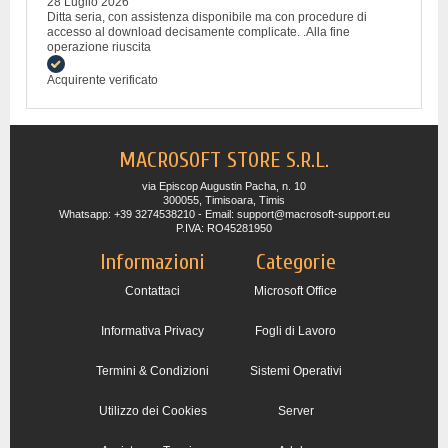
28 Luglio 2026
Ditta seria, con assistenza disponibile ma con procedure di
accesso al download decisamente complicate. .Alla fine
operazione riuscita
Acquirente verificato
MACROSOFT STORE S.R.L.
via Episcop Augustin Pacha, n. 10
300055, Timisoara, Timis
Whatsapp: +39 3274538210 - Email: support@macrosoft-support.eu
P.IVA: RO45281950
Informazioni
Categorie
Contattaci
Microsoft Office
Informativa Privacy
Fogli di Lavoro
Termini & Condizioni
Sistemi Operativi
Utilizzo dei Cookies
Server