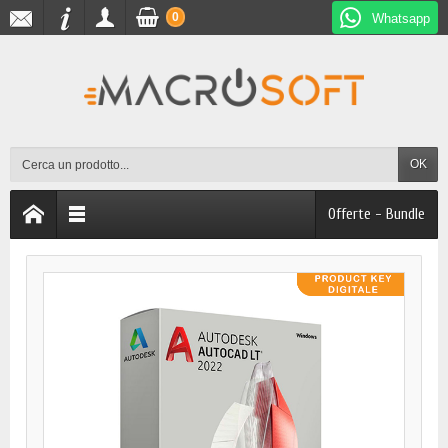
0
Whatsapp
OK
Offerte - Bundle