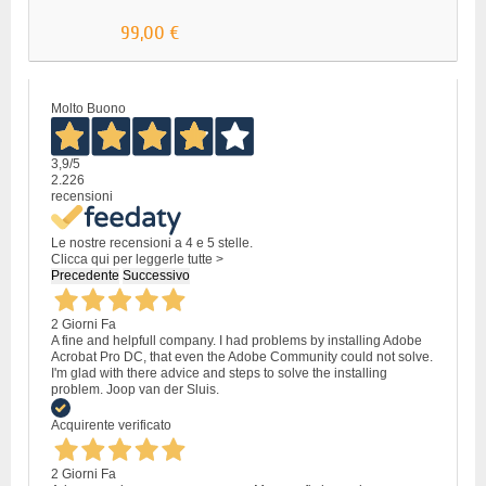
99,00 €
Molto Buono
3,9
/5
2.226
recensioni
Le nostre recensioni a 4 e 5 stelle.
Clicca qui per leggerle tutte >
Precedente
Successivo
2 Giorni Fa
A fine and helpfull company. I had problems by installing Adobe
Acrobat Pro DC, that even the Adobe Community could not solve.
I'm glad with there advice and steps to solve the installing
problem. Joop van der Sluis.
Acquirente verificato
2 Giorni Fa