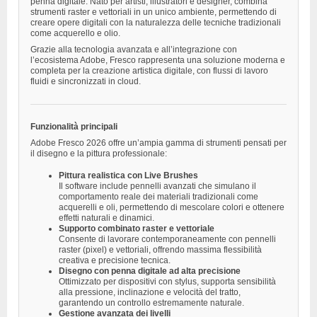
penna digitale. Nato per artisti, illustratori e designer, combina
strumenti raster e vettoriali in un unico ambiente, permettendo di
creare opere digitali con la naturalezza delle tecniche tradizionali
come acquerello e olio.
Grazie alla tecnologia avanzata e all’integrazione con
l’ecosistema Adobe, Fresco rappresenta una soluzione moderna e
completa per la creazione artistica digitale, con flussi di lavoro
fluidi e sincronizzati in cloud.
Funzionalità principali
Adobe Fresco 2026 offre un’ampia gamma di strumenti pensati per
il disegno e la pittura professionale:
Pittura realistica con Live Brushes
Il software include pennelli avanzati che simulano il
comportamento reale dei materiali tradizionali come
acquerelli e oli, permettendo di mescolare colori e ottenere
effetti naturali e dinamici.
Supporto combinato raster e vettoriale
Consente di lavorare contemporaneamente con pennelli
raster (pixel) e vettoriali, offrendo massima flessibilità
creativa e precisione tecnica.
Disegno con penna digitale ad alta precisione
Ottimizzato per dispositivi con stylus, supporta sensibilità
alla pressione, inclinazione e velocità del tratto,
garantendo un controllo estremamente naturale.
Gestione avanzata dei livelli