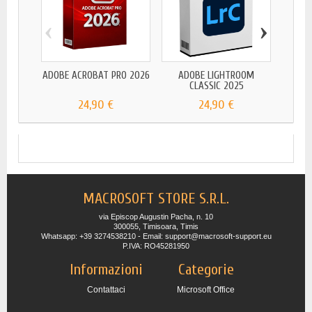
‹
›
ADOBE
ADOBE ACROBAT PRO 2026
ADOBE LIGHTROOM
CLASSIC 2025
24,90 €
24,90 €
MACROSOFT STORE S.R.L.
via Episcop Augustin Pacha, n. 10
300055, Timisoara, Timis
Whatsapp: +39 3274538210 - Email: support@macrosoft-support.eu
P.IVA: RO45281950
Informazioni
Categorie
Contattaci
Microsoft Office