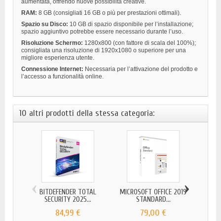
aumentata, offrendo nuove possibilità creative.
RAM:
8 GB (consigliati 16 GB o più per prestazioni ottimali).
Spazio su Disco:
10 GB di spazio disponibile per l’installazione;
spazio aggiuntivo potrebbe essere necessario durante l’uso.
Risoluzione Schermo:
1280x800 (con fattore di scala del 100%);
consigliata una risoluzione di 1920x1080 o superiore per una
migliore esperienza utente.
Connessione Internet:
Necessaria per l’attivazione del prodotto e
l’accesso a funzionalità online.
10 altri prodotti della stessa categoria:
‹
›
BITDEFENDER TOTAL
MICROSOFT OFFICE 2019
SECURITY 2025...
STANDARD...
84,99 €
79,00 €
MICR