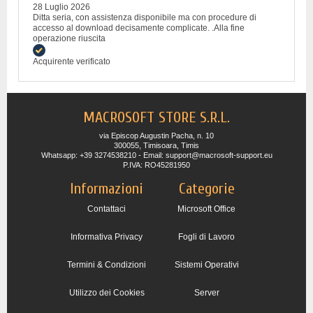
28 Luglio 2026
Ditta seria, con assistenza disponibile ma con procedure di
accesso al download decisamente complicate. .Alla fine
operazione riuscita
Acquirente verificato
MACROSOFT STORE S.R.L.
via Episcop Augustin Pacha, n. 10
300055, Timisoara, Timis
Whatsapp: +39 3274538210 - Email: support@macrosoft-support.eu
P.IVA: RO45281950
Informazioni
Categorie
Contattaci
Microsoft Office
Informativa Privacy
Fogli di Lavoro
Termini & Condizioni
Sistemi Operativi
Utilizzo dei Cookies
Server