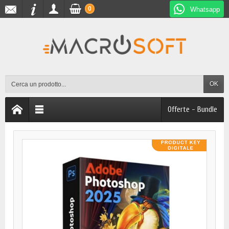
0
Whatsapp
OK
Offerte - Bundle